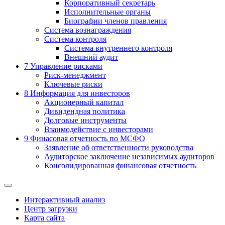
Корпоративный секретарь
Исполнительные органы
Биографии членов правления
Система вознаграждения
Система контроля
Система внутреннего контроля
Внешний аудит
7
Управление рисками
Риск-менеджмент
Ключевые риски
8
Информация для инвесторов
Акционерный капитал
Дивидендная политика
Долговые инструменты
Взаимодействие с инвеcторами
9
Финасовая отчетность по МСФО
Заявление об ответственности руководства
Аудиторское заключение независимых аудиторов
Консолидированная финансовая отчетность
Интерактивный анализ
Центр загрузки
Карта сайта