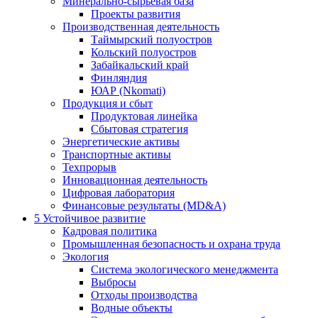
Минерально-сырьевая база
Проекты развития
Производственная деятельность
Таймырский полуостров
Кольский полуостров
Забайкальский край
Финляндия
ЮАР (Nkomati)
Продукция и сбыт
Продуктовая линейка
Сбытовая стратегия
Энергетические активы
Транспортные активы
Техпрорыв
Инновационная деятельность
Цифровая лаборатория
Финансовые результаты (MD&A)
5
Устойчивое развитие
Кадровая политика
Промышленная безопасность и охрана труда
Экология
Система экологического менеджмента
Выбросы
Отходы производства
Водные объекты