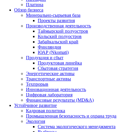
Платина
Обзор бизнеса
Минерально-сырьевая база
Проекты развития
Производственная деятельность
Таймырский полуостров
Кольский полуостров
Забайкальский край
Финляндия
ЮАР (Nkomati)
Продукция и сбыт
Продуктовая линейка
Сбытовая стратегия
Энергетические активы
Транспортные активы
Техпрорыв
Инновационная деятельность
Цифровая лаборатория
Финансовые результаты (MD&A)
Устойчивое развитие
Кадровая политика
Промышленная безопасность и охрана труда
Экология
Система экологического менеджмента
Выбросы