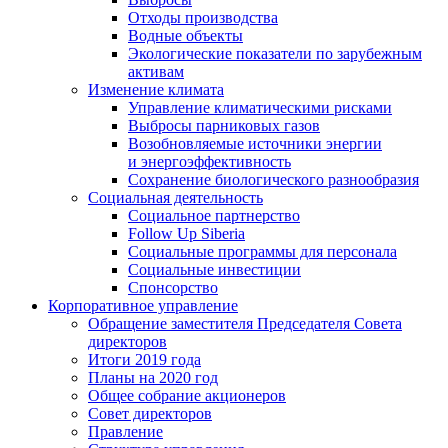
Отходы производства
Водные объекты
Экологические показатели по зарубежным
активам
Изменение климата
Управление климатическими рисками
Выбросы парниковых газов
Возобновляемые источники энергии
и энергоэффективность
Сохранение биологического разнообразия
Социальная деятельность
Социальное партнерство
Follow Up Siberia
Социальные программы для персонала
Социальные инвестиции
Спонсорство
Корпоративное управление
Обращение заместителя Председателя Совета
директоров
Итоги 2019 года
Планы на 2020 год
Общее собрание акционеров
Совет директоров
Правление