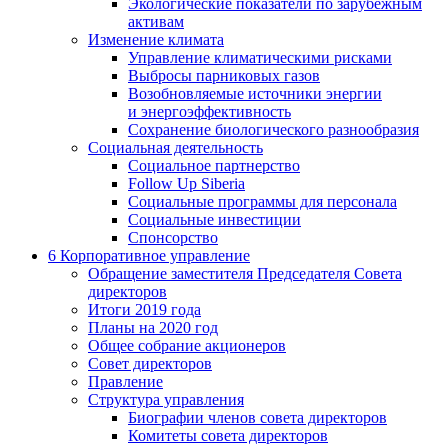
Экологические показатели по зарубежным
активам
Изменение климата
Управление климатическими рисками
Выбросы парниковых газов
Возобновляемые источники энергии
и энергоэффективность
Сохранение биологического разнообразия
Социальная деятельность
Социальное партнерство
Follow Up Siberia
Социальные программы для персонала
Социальные инвестиции
Спонсорство
6
Корпоративное управление
Обращение заместителя Председателя Совета
директоров
Итоги 2019 года
Планы на 2020 год
Общее собрание акционеров
Совет директоров
Правление
Структура управления
Биографии членов совета директоров
Комитеты совета директоров