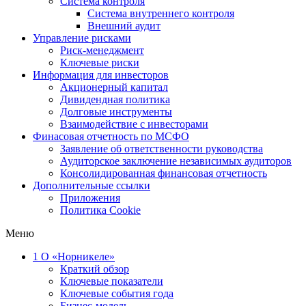
Система контроля
Система внутреннего контроля
Внешний аудит
Управление рисками
Риск-менеджмент
Ключевые риски
Информация для инвесторов
Акционерный капитал
Дивидендная политика
Долговые инструменты
Взаимодействие с инвеcторами
Финасовая отчетность по МСФО
Заявление об ответственности руководства
Аудиторское заключение независимых аудиторов
Консолидированная финансовая отчетность
Дополнительные ссылки
Приложения
Политика Cookie
Меню
1
О «Норникеле»
Краткий обзор
Ключевые показатели
Ключевые события года
Бизнес-модель