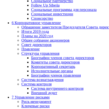
Социальное партнерство
Follow Up Siberia
Социальные программы для персонала
Социальные инвестиции
Спонсорство
6
Корпоративное управление
Обращение заместителя Председателя Совета дирек
Итоги 2019 года
Планы на 2020 год
Общее собрание акционеров
Совет директоров
Правление
Структура управления
Биографии членов совета директоров
Комитеты совета директоров
Корпоративный секретарь
Исполнительные органы
Биографии членов правления
Система вознаграждения
Система контроля
Система внутреннего контроля
Внешний аудит
7
Управление рисками
Риск-менеджмент
Ключевые риски