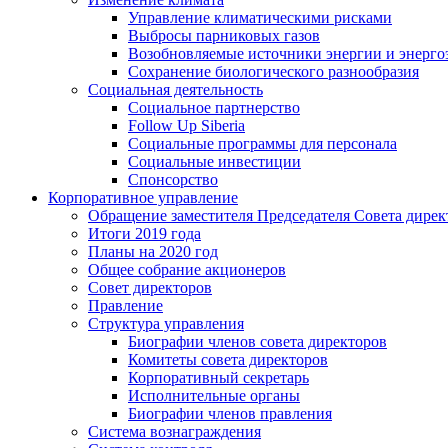
Управление климатическими рисками
Выбросы парниковых газов
Возобновляемые источники энергии и энерго
Сохранение биологического разнообразия
Социальная деятельность
Социальное партнерство
Follow Up Siberia
Социальные программы для персонала
Социальные инвестиции
Спонсорство
Корпоративное управление
Обращение заместителя Председателя Совета дирек
Итоги 2019 года
Планы на 2020 год
Общее собрание акционеров
Совет директоров
Правление
Структура управления
Биографии членов совета директоров
Комитеты совета директоров
Корпоративный секретарь
Исполнительные органы
Биографии членов правления
Система вознаграждения