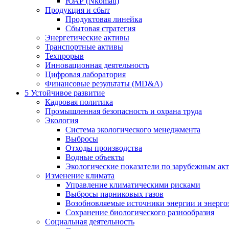
ЮАР (Nkomati)
Продукция и сбыт
Продуктовая линейка
Сбытовая стратегия
Энергетические активы
Транспортные активы
Техпрорыв
Инновационная деятельность
Цифровая лаборатория
Финансовые результаты (MD&A)
5
Устойчивое развитие
Кадровая политика
Промышленная безопасность и охрана труда
Экология
Система экологического менеджмента
Выбросы
Отходы производства
Водные объекты
Экологические показатели по зарубежным ак
Изменение климата
Управление климатическими рисками
Выбросы парниковых газов
Возобновляемые источники энергии и энерго
Сохранение биологического разнообразия
Социальная деятельность