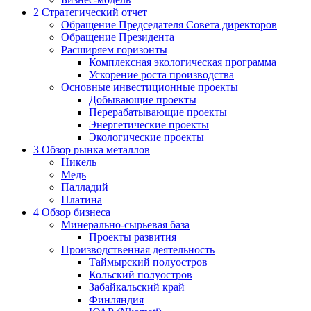
2
Стратегический отчет
Обращение Председателя Совета директоров
Обращение Президента
Расширяем горизонты
Комплексная экологическая программа
Ускорение роста производства
Основные инвестиционные проекты
Добывающие проекты
Перерабатывающие проекты
Энергетические проекты
Экологические проекты
3
Обзор рынка металлов
Никель
Медь
Палладий
Платина
4
Обзор бизнеса
Минерально-сырьевая база
Проекты развития
Производственная деятельность
Таймырский полуостров
Кольский полуостров
Забайкальский край
Финляндия