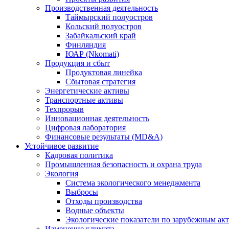
Производственная деятельность
Таймырский полуостров
Кольский полуостров
Забайкальский край
Финляндия
ЮАР (Nkomati)
Продукция и сбыт
Продуктовая линейка
Сбытовая стратегия
Энергетические активы
Транспортные активы
Техпрорыв
Инновационная деятельность
Цифровая лаборатория
Финансовые результаты (MD&A)
Устойчивое развитие
Кадровая политика
Промышленная безопасность и охрана труда
Экология
Система экологического менеджмента
Выбросы
Отходы производства
Водные объекты
Экологические показатели по зарубежным ак
Изменение климата