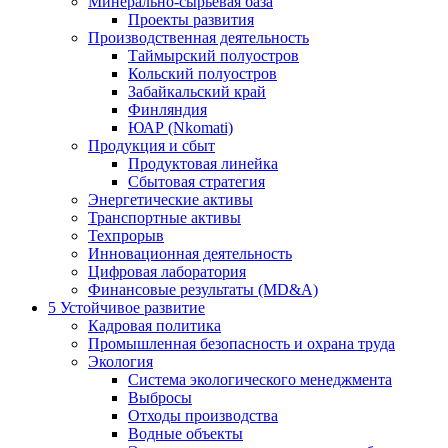
Минерально-сырьевая база
Проекты развития
Производственная деятельность
Таймырский полуостров
Кольский полуостров
Забайкальский край
Финляндия
ЮАР (Nkomati)
Продукция и сбыт
Продуктовая линейка
Сбытовая стратегия
Энергетические активы
Транспортные активы
Техпрорыв
Инновационная деятельность
Цифровая лаборатория
Финансовые результаты (MD&A)
5
Устойчивое развитие
Кадровая политика
Промышленная безопасность и охрана труда
Экология
Система экологического менеджмента
Выбросы
Отходы производства
Водные объекты