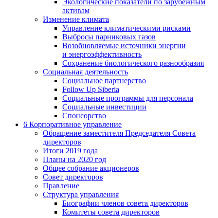
Экологические показатели по зарубежным
активам
Изменение климата
Управление климатическими рисками
Выбросы парниковых газов
Возобновляемые источники энергии
и энергоэффективность
Сохранение биологического разнообразия
Социальная деятельность
Социальное партнерство
Follow Up Siberia
Социальные программы для персонала
Социальные инвестиции
Спонсорство
6
Корпоративное управление
Обращение заместителя Председателя Совета
директоров
Итоги 2019 года
Планы на 2020 год
Общее собрание акционеров
Совет директоров
Правление
Структура управления
Биографии членов совета директоров
Комитеты совета директоров