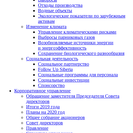
Отходы производства
Водные объекты
Экологические показатели по зарубежным
активам
Изменение климата
Управление климатическими рисками
Выбросы парниковых газов
Возобновляемые источники энергии
и энергоэффективность
Сохранение биологического разнообразия
Социальная деятельность
Социальное партнерство
Follow Up Siberia
Социальные программы для персонала
Социальные инвестиции
Спонсорство
Корпоративное управление
Обращение заместителя Председателя Совета
директоров
Итоги 2019 года
Планы на 2020 год
Общее собрание акционеров
Совет директоров
Правление