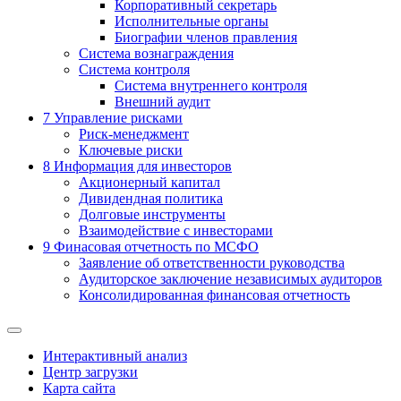
Корпоративный секретарь
Исполнительные органы
Биографии членов правления
Система вознаграждения
Система контроля
Система внутреннего контроля
Внешний аудит
7
Управление рисками
Риск-менеджмент
Ключевые риски
8
Информация для инвесторов
Акционерный капитал
Дивидендная политика
Долговые инструменты
Взаимодействие с инвеcторами
9
Финасовая отчетность по МСФО
Заявление об ответственности руководства
Аудиторское заключение независимых аудиторов
Консолидированная финансовая отчетность
Интерактивный анализ
Центр загрузки
Карта сайта