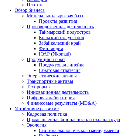
Платина
Обзор бизнеса
Минерально-сырьевая база
Проекты развития
Производственная деятельность
Таймырский полуостров
Кольский полуостров
Забайкальский край
Финляндия
ЮАР (Nkomati)
Продукция и сбыт
Продуктовая линейка
Сбытовая стратегия
Энергетические активы
Транспортные активы
Техпрорыв
Инновационная деятельность
Цифровая лаборатория
Финансовые результаты (MD&A)
Устойчивое развитие
Кадровая политика
Промышленная безопасность и охрана труда
Экология
Система экологического менеджмента
Выбросы