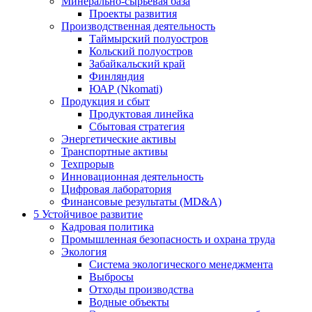
Минерально-сырьевая база
Проекты развития
Производственная деятельность
Таймырский полуостров
Кольский полуостров
Забайкальский край
Финляндия
ЮАР (Nkomati)
Продукция и сбыт
Продуктовая линейка
Сбытовая стратегия
Энергетические активы
Транспортные активы
Техпрорыв
Инновационная деятельность
Цифровая лаборатория
Финансовые результаты (MD&A)
5
Устойчивое развитие
Кадровая политика
Промышленная безопасность и охрана труда
Экология
Система экологического менеджмента
Выбросы
Отходы производства
Водные объекты