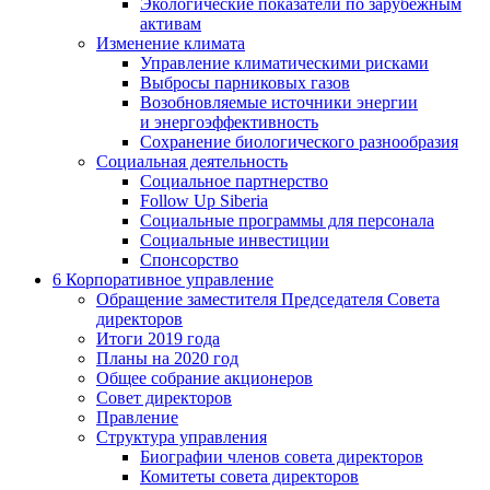
Экологические показатели по зарубежным
активам
Изменение климата
Управление климатическими рисками
Выбросы парниковых газов
Возобновляемые источники энергии
и энергоэффективность
Сохранение биологического разнообразия
Социальная деятельность
Социальное партнерство
Follow Up Siberia
Социальные программы для персонала
Социальные инвестиции
Спонсорство
6
Корпоративное управление
Обращение заместителя Председателя Совета
директоров
Итоги 2019 года
Планы на 2020 год
Общее собрание акционеров
Совет директоров
Правление
Структура управления
Биографии членов совета директоров
Комитеты совета директоров