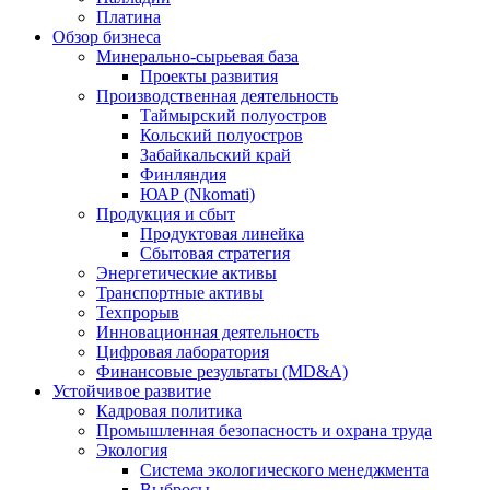
Платина
Обзор бизнеса
Минерально-сырьевая база
Проекты развития
Производственная деятельность
Таймырский полуостров
Кольский полуостров
Забайкальский край
Финляндия
ЮАР (Nkomati)
Продукция и сбыт
Продуктовая линейка
Сбытовая стратегия
Энергетические активы
Транспортные активы
Техпрорыв
Инновационная деятельность
Цифровая лаборатория
Финансовые результаты (MD&A)
Устойчивое развитие
Кадровая политика
Промышленная безопасность и охрана труда
Экология
Система экологического менеджмента
Выбросы