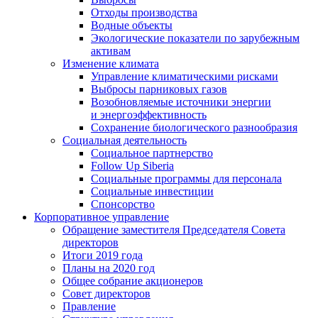
Отходы производства
Водные объекты
Экологические показатели по зарубежным
активам
Изменение климата
Управление климатическими рисками
Выбросы парниковых газов
Возобновляемые источники энергии
и энергоэффективность
Сохранение биологического разнообразия
Социальная деятельность
Социальное партнерство
Follow Up Siberia
Социальные программы для персонала
Социальные инвестиции
Спонсорство
Корпоративное управление
Обращение заместителя Председателя Совета
директоров
Итоги 2019 года
Планы на 2020 год
Общее собрание акционеров
Совет директоров
Правление