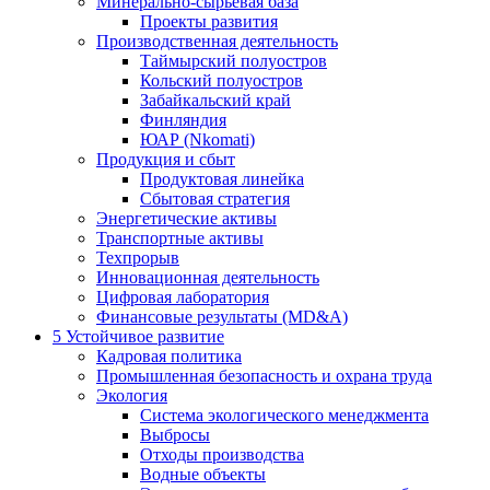
Минерально-сырьевая база
Проекты развития
Производственная деятельность
Таймырский полуостров
Кольский полуостров
Забайкальский край
Финляндия
ЮАР (Nkomati)
Продукция и сбыт
Продуктовая линейка
Сбытовая стратегия
Энергетические активы
Транспортные активы
Техпрорыв
Инновационная деятельность
Цифровая лаборатория
Финансовые результаты (MD&A)
5
Устойчивое развитие
Кадровая политика
Промышленная безопасность и охрана труда
Экология
Система экологического менеджмента
Выбросы
Отходы производства
Водные объекты