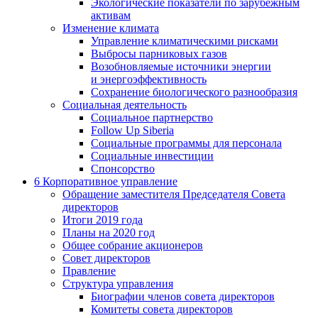
Экологические показатели по зарубежным
активам
Изменение климата
Управление климатическими рисками
Выбросы парниковых газов
Возобновляемые источники энергии
и энергоэффективность
Сохранение биологического разнообразия
Социальная деятельность
Социальное партнерство
Follow Up Siberia
Социальные программы для персонала
Социальные инвестиции
Спонсорство
6
Корпоративное управление
Обращение заместителя Председателя Совета
директоров
Итоги 2019 года
Планы на 2020 год
Общее собрание акционеров
Совет директоров
Правление
Структура управления
Биографии членов совета директоров
Комитеты совета директоров