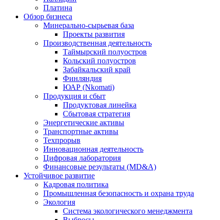
Платина
Обзор бизнеса
Минерально-сырьевая база
Проекты развития
Производственная деятельность
Таймырский полуостров
Кольский полуостров
Забайкальский край
Финляндия
ЮАР (Nkomati)
Продукция и сбыт
Продуктовая линейка
Сбытовая стратегия
Энергетические активы
Транспортные активы
Техпрорыв
Инновационная деятельность
Цифровая лаборатория
Финансовые результаты (MD&A)
Устойчивое развитие
Кадровая политика
Промышленная безопасность и охрана труда
Экология
Система экологического менеджмента
Выбросы