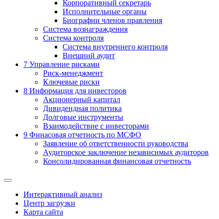
Корпоративный секретарь
Исполнительные органы
Биографии членов правления
Система вознаграждения
Система контроля
Система внутреннего контроля
Внешний аудит
7
Управление рисками
Риск-менеджмент
Ключевые риски
8
Информация для инвесторов
Акционерный капитал
Дивидендная политика
Долговые инструменты
Взаимодействие с инвеcторами
9
Финасовая отчетность по МСФО
Заявление об ответственности руководства
Аудиторское заключение независимых аудиторов
Консолидированная финансовая отчетность
Интерактивный анализ
Центр загрузки
Карта сайта