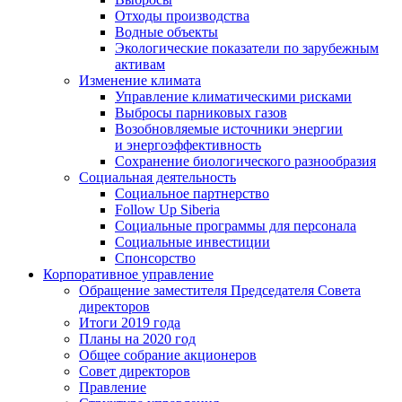
Отходы производства
Водные объекты
Экологические показатели по зарубежным
активам
Изменение климата
Управление климатическими рисками
Выбросы парниковых газов
Возобновляемые источники энергии
и энергоэффективность
Сохранение биологического разнообразия
Социальная деятельность
Социальное партнерство
Follow Up Siberia
Социальные программы для персонала
Социальные инвестиции
Спонсорство
Корпоративное управление
Обращение заместителя Председателя Совета
директоров
Итоги 2019 года
Планы на 2020 год
Общее собрание акционеров
Совет директоров
Правление