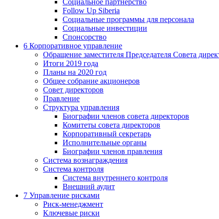
Социальное партнерство
Follow Up Siberia
Социальные программы для персонала
Социальные инвестиции
Спонсорство
6
Корпоративное управление
Обращение заместителя Председателя Совета дирек
Итоги 2019 года
Планы на 2020 год
Общее собрание акционеров
Совет директоров
Правление
Структура управления
Биографии членов совета директоров
Комитеты совета директоров
Корпоративный секретарь
Исполнительные органы
Биографии членов правления
Система вознаграждения
Система контроля
Система внутреннего контроля
Внешний аудит
7
Управление рисками
Риск-менеджмент
Ключевые риски