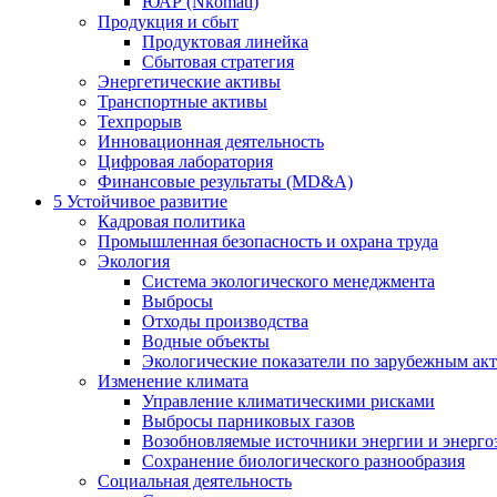
ЮАР (Nkomati)
Продукция и сбыт
Продуктовая линейка
Сбытовая стратегия
Энергетические активы
Транспортные активы
Техпрорыв
Инновационная деятельность
Цифровая лаборатория
Финансовые результаты (MD&A)
5
Устойчивое развитие
Кадровая политика
Промышленная безопасность и охрана труда
Экология
Система экологического менеджмента
Выбросы
Отходы производства
Водные объекты
Экологические показатели по зарубежным ак
Изменение климата
Управление климатическими рисками
Выбросы парниковых газов
Возобновляемые источники энергии и энерго
Сохранение биологического разнообразия
Социальная деятельность