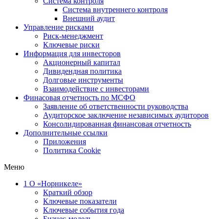
Система контроля
Система внутреннего контроля
Внешний аудит
Управление рисками
Риск-менеджмент
Ключевые риски
Информация для инвесторов
Акционерный капитал
Дивидендная политика
Долговые инструменты
Взаимодействие с инвеcторами
Финасовая отчетность по МСФО
Заявление об ответственности руководства
Аудиторское заключение независимых аудиторов
Консолидированная финансовая отчетность
Дополнительные ссылки
Приложения
Политика Cookie
Меню
1
О «Норникеле»
Краткий обзор
Ключевые показатели
Ключевые события года
Бизнес-модель