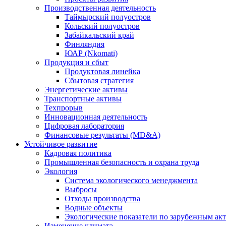
Производственная деятельность
Таймырский полуостров
Кольский полуостров
Забайкальский край
Финляндия
ЮАР (Nkomati)
Продукция и сбыт
Продуктовая линейка
Сбытовая стратегия
Энергетические активы
Транспортные активы
Техпрорыв
Инновационная деятельность
Цифровая лаборатория
Финансовые результаты (MD&A)
Устойчивое развитие
Кадровая политика
Промышленная безопасность и охрана труда
Экология
Система экологического менеджмента
Выбросы
Отходы производства
Водные объекты
Экологические показатели по зарубежным ак
Изменение климата