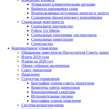
Управление климатическими рисками
Выбросы парниковых газов
Возобновляемые источники энергии и энерго
Сохранение биологического разнообразия
Социальная деятельность
Социальное партнерство
Follow Up Siberia
Социальные программы для персонала
Социальные инвестиции
Спонсорство
Корпоративное управление
Обращение заместителя Председателя Совета дирек
Итоги 2019 года
Планы на 2020 год
Общее собрание акционеров
Совет директоров
Правление
Структура управления
Биографии членов совета директоров
Комитеты совета директоров
Корпоративный секретарь
Исполнительные органы
Биографии членов правления
Система вознаграждения