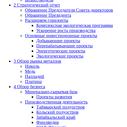
2
Стратегический отчет
Обращение Председателя Совета директоров
Обращение Президента
Расширяем горизонты
Комплексная экологическая программа
Ускорение роста производства
Основные инвестиционные проекты
Добывающие проекты
Перерабатывающие проекты
Энергетические проекты
Экологические проекты
3
Обзор рынка металлов
Никель
Медь
Палладий
Платина
4
Обзор бизнеса
Минерально-сырьевая база
Проекты развития
Производственная деятельность
Таймырский полуостров
Кольский полуостров
Забайкальский край
Финляндия