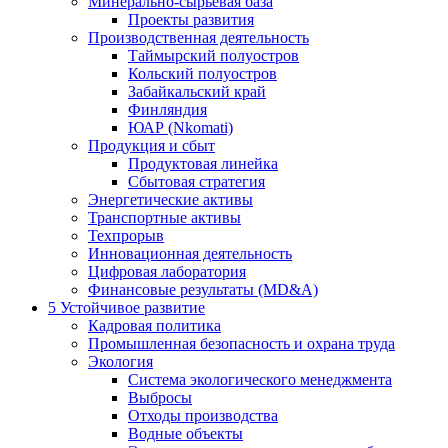
Минерально-сырьевая база
Проекты развития
Производственная деятельность
Таймырский полуостров
Кольский полуостров
Забайкальский край
Финляндия
ЮАР (Nkomati)
Продукция и сбыт
Продуктовая линейка
Сбытовая стратегия
Энергетические активы
Транспортные активы
Техпрорыв
Инновационная деятельность
Цифровая лаборатория
Финансовые результаты (MD&A)
5
Устойчивое развитие
Кадровая политика
Промышленная безопасность и охрана труда
Экология
Система экологического менеджмента
Выбросы
Отходы производства
Водные объекты