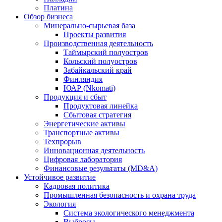
Платина
Обзор бизнеса
Минерально-сырьевая база
Проекты развития
Производственная деятельность
Таймырский полуостров
Кольский полуостров
Забайкальский край
Финляндия
ЮАР (Nkomati)
Продукция и сбыт
Продуктовая линейка
Сбытовая стратегия
Энергетические активы
Транспортные активы
Техпрорыв
Инновационная деятельность
Цифровая лаборатория
Финансовые результаты (MD&A)
Устойчивое развитие
Кадровая политика
Промышленная безопасность и охрана труда
Экология
Система экологического менеджмента
Выбросы