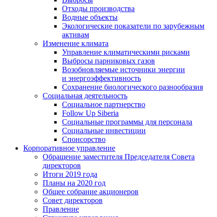
Отходы производства
Водные объекты
Экологические показатели по зарубежным
активам
Изменение климата
Управление климатическими рисками
Выбросы парниковых газов
Возобновляемые источники энергии
и энергоэффективность
Сохранение биологического разнообразия
Социальная деятельность
Социальное партнерство
Follow Up Siberia
Социальные программы для персонала
Социальные инвестиции
Спонсорство
Корпоративное управление
Обращение заместителя Председателя Совета
директоров
Итоги 2019 года
Планы на 2020 год
Общее собрание акционеров
Совет директоров
Правление