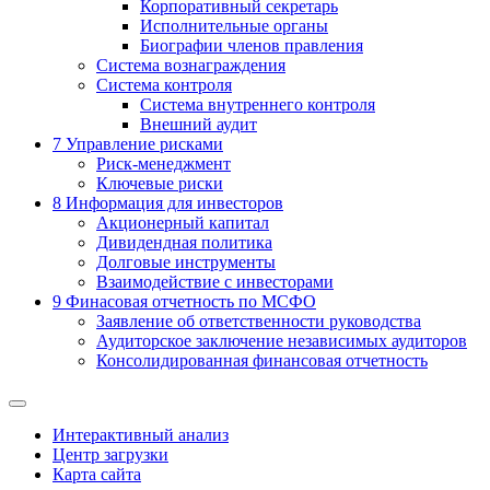
Корпоративный секретарь
Исполнительные органы
Биографии членов правления
Система вознаграждения
Система контроля
Система внутреннего контроля
Внешний аудит
7
Управление рисками
Риск-менеджмент
Ключевые риски
8
Информация для инвесторов
Акционерный капитал
Дивидендная политика
Долговые инструменты
Взаимодействие с инвеcторами
9
Финасовая отчетность по МСФО
Заявление об ответственности руководства
Аудиторское заключение независимых аудиторов
Консолидированная финансовая отчетность
Интерактивный анализ
Центр загрузки
Карта сайта