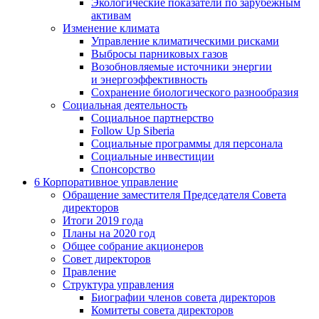
Экологические показатели по зарубежным
активам
Изменение климата
Управление климатическими рисками
Выбросы парниковых газов
Возобновляемые источники энергии
и энергоэффективность
Сохранение биологического разнообразия
Социальная деятельность
Социальное партнерство
Follow Up Siberia
Социальные программы для персонала
Социальные инвестиции
Спонсорство
6
Корпоративное управление
Обращение заместителя Председателя Совета
директоров
Итоги 2019 года
Планы на 2020 год
Общее собрание акционеров
Совет директоров
Правление
Структура управления
Биографии членов совета директоров
Комитеты совета директоров