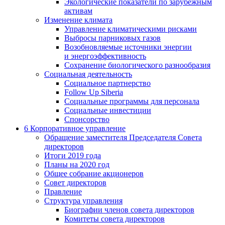
Экологические показатели по зарубежным
активам
Изменение климата
Управление климатическими рисками
Выбросы парниковых газов
Возобновляемые источники энергии
и энергоэффективность
Сохранение биологического разнообразия
Социальная деятельность
Социальное партнерство
Follow Up Siberia
Социальные программы для персонала
Социальные инвестиции
Спонсорство
6
Корпоративное управление
Обращение заместителя Председателя Совета
директоров
Итоги 2019 года
Планы на 2020 год
Общее собрание акционеров
Совет директоров
Правление
Структура управления
Биографии членов совета директоров
Комитеты совета директоров