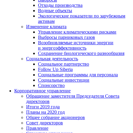
Отходы производства
Водные объекты
Экологические показатели по зарубежным
активам
Изменение климата
Управление климатическими рисками
Выбросы парниковых газов
Возобновляемые источники энергии
и энергоэффективность
Сохранение биологического разнообразия
Социальная деятельность
Социальное партнерство
Follow Up Siberia
Социальные программы для персонала
Социальные инвестиции
Спонсорство
Корпоративное управление
Обращение заместителя Председателя Совета
директоров
Итоги 2019 года
Планы на 2020 год
Общее собрание акционеров
Совет директоров
Правление