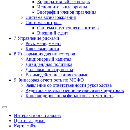
Корпоративный секретарь
Исполнительные органы
Биографии членов правления
Система вознаграждения
Система контроля
Система внутреннего контроля
Внешний аудит
7
Управление рисками
Риск-менеджмент
Ключевые риски
8
Информация для инвесторов
Акционерный капитал
Дивидендная политика
Долговые инструменты
Взаимодействие с инвеcторами
9
Финасовая отчетность по МСФО
Заявление об ответственности руководства
Аудиторское заключение независимых аудиторов
Консолидированная финансовая отчетность
Интерактивный анализ
Центр загрузки
Карта сайта