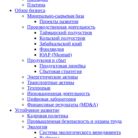
Платина
Обзор бизнеса
Минерально-сырьевая база
Проекты развития
Производственная деятельность
Таймырский полуостров
Кольский полуостров
Забайкальский край
Финляндия
ЮАР (Nkomati)
Продукция и сбыт
Продуктовая линейка
Сбытовая стратегия
Энергетические активы
Транспортные активы
Техпрорыв
Инновационная деятельность
Цифровая лаборатория
Финансовые результаты (MD&A)
Устойчивое развитие
Кадровая политика
Промышленная безопасность и охрана труда
Экология
Система экологического менеджмента
Выбросы