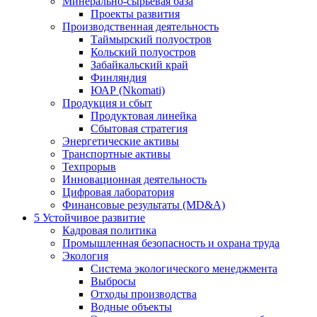
Минерально-сырьевая база
Проекты развития
Производственная деятельность
Таймырский полуостров
Кольский полуостров
Забайкальский край
Финляндия
ЮАР (Nkomati)
Продукция и сбыт
Продуктовая линейка
Сбытовая стратегия
Энергетические активы
Транспортные активы
Техпрорыв
Инновационная деятельность
Цифровая лаборатория
Финансовые результаты (MD&A)
5
Устойчивое развитие
Кадровая политика
Промышленная безопасность и охрана труда
Экология
Система экологического менеджмента
Выбросы
Отходы производства
Водные объекты