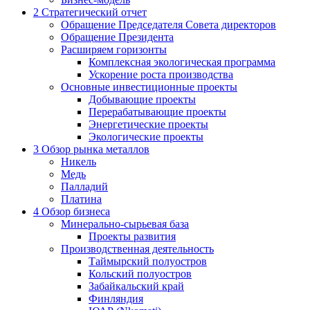
2
Стратегический отчет
Обращение Председателя Совета директоров
Обращение Президента
Расширяем горизонты
Комплексная экологическая программа
Ускорение роста производства
Основные инвестиционные проекты
Добывающие проекты
Перерабатывающие проекты
Энергетические проекты
Экологические проекты
3
Обзор рынка металлов
Никель
Медь
Палладий
Платина
4
Обзор бизнеса
Минерально-сырьевая база
Проекты развития
Производственная деятельность
Таймырский полуостров
Кольский полуостров
Забайкальский край
Финляндия