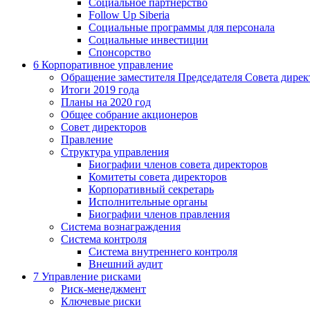
Социальное партнерство
Follow Up Siberia
Социальные программы для персонала
Социальные инвестиции
Спонсорство
6
Корпоративное управление
Обращение заместителя Председателя Совета дирек
Итоги 2019 года
Планы на 2020 год
Общее собрание акционеров
Совет директоров
Правление
Структура управления
Биографии членов совета директоров
Комитеты совета директоров
Корпоративный секретарь
Исполнительные органы
Биографии членов правления
Система вознаграждения
Система контроля
Система внутреннего контроля
Внешний аудит
7
Управление рисками
Риск-менеджмент
Ключевые риски