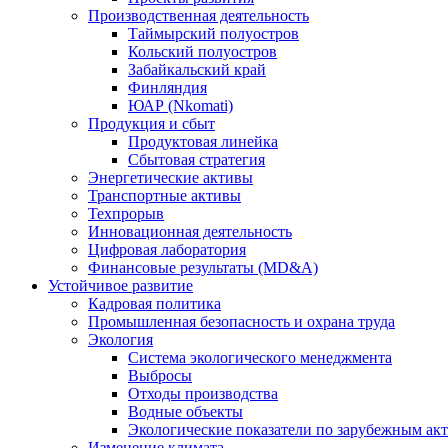
Производственная деятельность
Таймырский полуостров
Кольский полуостров
Забайкальский край
Финляндия
ЮАР (Nkomati)
Продукция и сбыт
Продуктовая линейка
Сбытовая стратегия
Энергетические активы
Транспортные активы
Техпрорыв
Инновационная деятельность
Цифровая лаборатория
Финансовые результаты (MD&A)
Устойчивое развитие
Кадровая политика
Промышленная безопасность и охрана труда
Экология
Система экологического менеджмента
Выбросы
Отходы производства
Водные объекты
Экологические показатели по зарубежным ак
Изменение климата