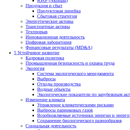
ЮАР (Nkomati)
Продукция и сбыт
Продуктовая линейка
Сбытовая стратегия
Энергетические активы
Транспортные активы
Техпрорыв
Инновационная деятельность
Цифровая лаборатория
Финансовые результаты (MD&A)
5
Устойчивое развитие
Кадровая политика
Промышленная безопасность и охрана труда
Экология
Система экологического менеджмента
Выбросы
Отходы производства
Водные объекты
Экологические показатели по зарубежным ак
Изменение климата
Управление климатическими рисками
Выбросы парниковых газов
Возобновляемые источники энергии и энерго
Сохранение биологического разнообразия
Социальная деятельность