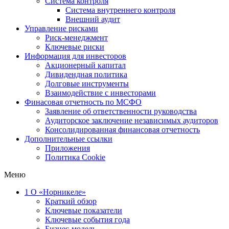
Система контроля
Система внутреннего контроля
Внешний аудит
Управление рисками
Риск-менеджмент
Ключевые риски
Информация для инвесторов
Акционерный капитал
Дивидендная политика
Долговые инструменты
Взаимодействие с инвеcторами
Финасовая отчетность по МСФО
Заявление об ответственности руководства
Аудиторское заключение независимых аудиторов
Консолидированная финансовая отчетность
Дополнительные ссылки
Приложения
Политика Cookie
Меню
1
О «Норникеле»
Краткий обзор
Ключевые показатели
Ключевые события года
Бизнес-модель