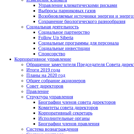
Управление климатическими рисками
Выбросы парниковых газов
Возобновляемые источники энергии и энерго
Сохранение биологического разнообразия
Социальная деятельность
Социальное партнерство
Follow Up Siberia
Социальные программы для персонала
Социальные инвестиции
Спонсорство
Корпоративное управление
Обращение заместителя Председателя Совета дирек
Итоги 2019 года
Планы на 2020 год
Общее собрание акционеров
Совет директоров
Правление
Структура управления
Биографии членов совета директоров
Комитеты совета директоров
Корпоративный секретарь
Исполнительные органы
Биографии членов правления
Система вознаграждения