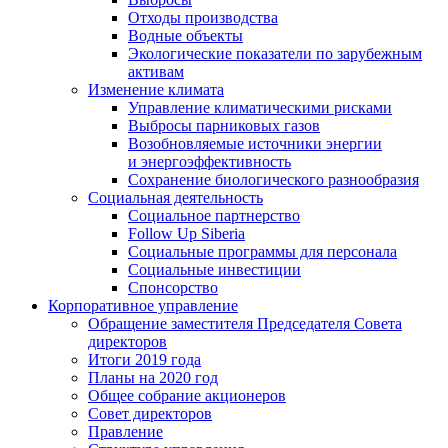
Отходы производства
Водные объекты
Экологические показатели по зарубежным
активам
Изменение климата
Управление климатическими рисками
Выбросы парниковых газов
Возобновляемые источники энергии
и энергоэффективность
Сохранение биологического разнообразия
Социальная деятельность
Социальное партнерство
Follow Up Siberia
Социальные программы для персонала
Социальные инвестиции
Спонсорство
Корпоративное управление
Обращение заместителя Председателя Совета
директоров
Итоги 2019 года
Планы на 2020 год
Общее собрание акционеров
Совет директоров
Правление