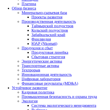
Платина
Обзор бизнеса
Минерально-сырьевая база
Проекты развития
Производственная деятельность
Таймырский полуостров
Кольский полуостров
Забайкальский край
Финляндия
ЮАР (Nkomati)
Продукция и сбыт
Продуктовая линейка
Сбытовая стратегия
Энергетические активы
Транспортные активы
Техпрорыв
Инновационная деятельность
Цифровая лаборатория
Финансовые результаты (MD&A)
Устойчивое развитие
Кадровая политика
Промышленная безопасность и охрана труда
Экология
Система экологического менеджмента
Выбросы