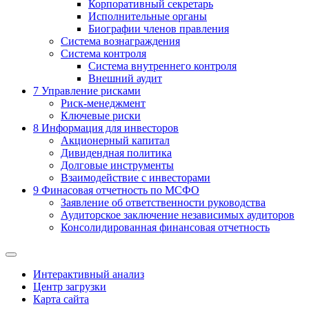
Корпоративный секретарь
Исполнительные органы
Биографии членов правления
Система вознаграждения
Система контроля
Система внутреннего контроля
Внешний аудит
7
Управление рисками
Риск-менеджмент
Ключевые риски
8
Информация для инвесторов
Акционерный капитал
Дивидендная политика
Долговые инструменты
Взаимодействие с инвеcторами
9
Финасовая отчетность по МСФО
Заявление об ответственности руководства
Аудиторское заключение независимых аудиторов
Консолидированная финансовая отчетность
Интерактивный анализ
Центр загрузки
Карта сайта