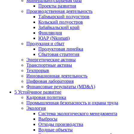
Минерально-сырьевая база
Проекты развития
Производственная деятельность
Таймырский полуостров
Кольский полуостров
Забайкальский край
Финляндия
ЮАР (Nkomati)
Продукция и сбыт
Продуктовая линейка
Сбытовая стратегия
Энергетические активы
Транспортные активы
Техпрорыв
Инновационная деятельность
Цифровая лаборатория
Финансовые результаты (MD&A)
5
Устойчивое развитие
Кадровая политика
Промышленная безопасность и охрана труда
Экология
Система экологического менеджмента
Выбросы
Отходы производства
Водные объекты