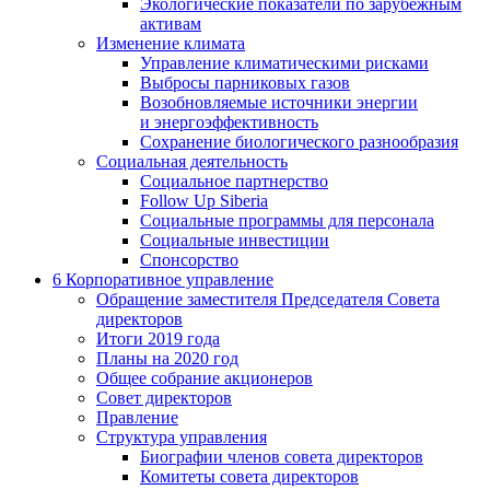
Экологические показатели по зарубежным
активам
Изменение климата
Управление климатическими рисками
Выбросы парниковых газов
Возобновляемые источники энергии
и энергоэффективность
Сохранение биологического разнообразия
Социальная деятельность
Социальное партнерство
Follow Up Siberia
Социальные программы для персонала
Социальные инвестиции
Спонсорство
6
Корпоративное управление
Обращение заместителя Председателя Совета
директоров
Итоги 2019 года
Планы на 2020 год
Общее собрание акционеров
Совет директоров
Правление
Структура управления
Биографии членов совета директоров
Комитеты совета директоров