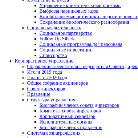
Управление климатическими рисками
Выбросы парниковых газов
Возобновляемые источники энергии и энерго
Сохранение биологического разнообразия
Социальная деятельность
Социальное партнерство
Follow Up Siberia
Социальные программы для персонала
Социальные инвестиции
Спонсорство
Корпоративное управление
Обращение заместителя Председателя Совета дирек
Итоги 2019 года
Планы на 2020 год
Общее собрание акционеров
Совет директоров
Правление
Структура управления
Биографии членов совета директоров
Комитеты совета директоров
Корпоративный секретарь
Исполнительные органы
Биографии членов правления
Система вознаграждения