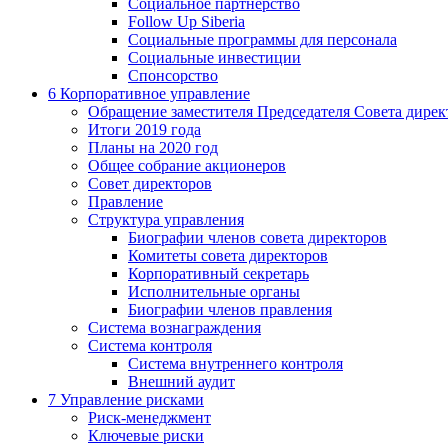
Социальное партнерство
Follow Up Siberia
Социальные программы для персонала
Социальные инвестиции
Спонсорство
6
Корпоративное управление
Обращение заместителя Председателя Совета дирек
Итоги 2019 года
Планы на 2020 год
Общее собрание акционеров
Совет директоров
Правление
Структура управления
Биографии членов совета директоров
Комитеты совета директоров
Корпоративный секретарь
Исполнительные органы
Биографии членов правления
Система вознаграждения
Система контроля
Система внутреннего контроля
Внешний аудит
7
Управление рисками
Риск-менеджмент
Ключевые риски