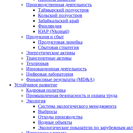
Производственная деятельность
Таймырский полуостров
Кольский полуостров
Забайкальский край
Финляндия
ЮАР (Nkomati)
Продукция и сбыт
Продуктовая линейка
Сбытовая стратегия
Энергетические активы
Транспортные активы
Техпрорыв
Инновационная деятельность
Цифровая лаборатория
Финансовые результаты (MD&A)
Устойчивое развитие
Кадровая политика
Промышленная безопасность и охрана труда
Экология
Система экологического менеджмента
Выбросы
Отходы производства
Водные объекты
Экологические показатели по зарубежным ак
Изменение климата