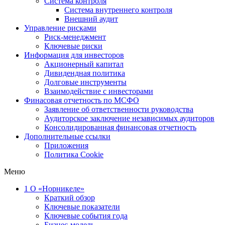
Система контроля
Система внутреннего контроля
Внешний аудит
Управление рисками
Риск-менеджмент
Ключевые риски
Информация для инвесторов
Акционерный капитал
Дивидендная политика
Долговые инструменты
Взаимодействие с инвеcторами
Финасовая отчетность по МСФО
Заявление об ответственности руководства
Аудиторское заключение независимых аудиторов
Консолидированная финансовая отчетность
Дополнительные ссылки
Приложения
Политика Cookie
Меню
1
О «Норникеле»
Краткий обзор
Ключевые показатели
Ключевые события года
Бизнес-модель