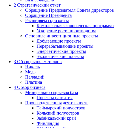
2
Стратегический отчет
Обращение Председателя Совета директоров
Обращение Президента
Расширяем горизонты
Комплексная экологическая программа
Ускорение роста производства
Основные инвестиционные проекты
Добывающие проекты
Перерабатывающие проекты
Энергетические проекты
Экологические проекты
3
Обзор рынка металлов
Никель
Медь
Палладий
Платина
4
Обзор бизнеса
Минерально-сырьевая база
Проекты развития
Производственная деятельность
Таймырский полуостров
Кольский полуостров
Забайкальский край
Финляндия