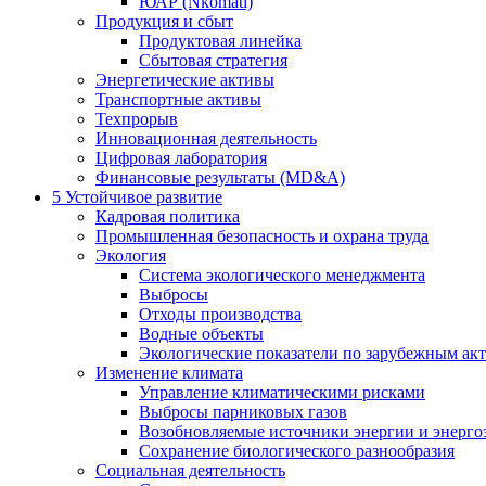
ЮАР (Nkomati)
Продукция и сбыт
Продуктовая линейка
Сбытовая стратегия
Энергетические активы
Транспортные активы
Техпрорыв
Инновационная деятельность
Цифровая лаборатория
Финансовые результаты (MD&A)
5
Устойчивое развитие
Кадровая политика
Промышленная безопасность и охрана труда
Экология
Система экологического менеджмента
Выбросы
Отходы производства
Водные объекты
Экологические показатели по зарубежным ак
Изменение климата
Управление климатическими рисками
Выбросы парниковых газов
Возобновляемые источники энергии и энерго
Сохранение биологического разнообразия
Социальная деятельность