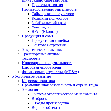
Минерально-сырьевая база
Проекты развития
Производственная деятельность
Таймырский полуостров
Кольский полуостров
Забайкальский край
Финляндия
ЮАР (Nkomati)
Продукция и сбыт
Продуктовая линейка
Сбытовая стратегия
Энергетические активы
Транспортные активы
Техпрорыв
Инновационная деятельность
Цифровая лаборатория
Финансовые результаты (MD&A)
5
Устойчивое развитие
Кадровая политика
Промышленная безопасность и охрана труда
Экология
Система экологического менеджмента
Выбросы
Отходы производства
Водные объекты