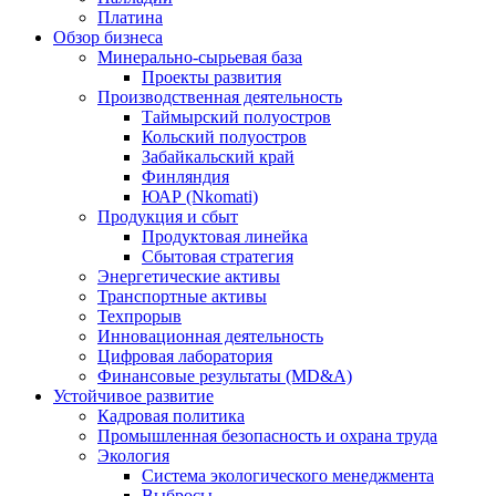
Платина
Обзор бизнеса
Минерально-сырьевая база
Проекты развития
Производственная деятельность
Таймырский полуостров
Кольский полуостров
Забайкальский край
Финляндия
ЮАР (Nkomati)
Продукция и сбыт
Продуктовая линейка
Сбытовая стратегия
Энергетические активы
Транспортные активы
Техпрорыв
Инновационная деятельность
Цифровая лаборатория
Финансовые результаты (MD&A)
Устойчивое развитие
Кадровая политика
Промышленная безопасность и охрана труда
Экология
Система экологического менеджмента
Выбросы