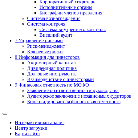
Корпоративный секретарь
Исполнительные органы
Биографии членов правления
Система вознаграждения
Система контроля
Система внутреннего контроля
Внешний аудит
7
Управление рисками
Риск-менеджмент
Ключевые риски
8
Информация для инвесторов
Акционерный капитал
Дивидендная политика
Долговые инструменты
Взаимодействие с инвеcторами
9
Финасовая отчетность по МСФО
Заявление об ответственности руководства
Аудиторское заключение независимых аудиторов
Консолидированная финансовая отчетность
Интерактивный анализ
Центр загрузки
Карта сайта