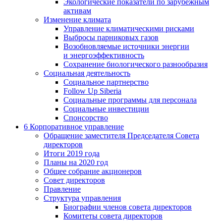
Экологические показатели по зарубежным
активам
Изменение климата
Управление климатическими рисками
Выбросы парниковых газов
Возобновляемые источники энергии
и энергоэффективность
Сохранение биологического разнообразия
Социальная деятельность
Социальное партнерство
Follow Up Siberia
Социальные программы для персонала
Социальные инвестиции
Спонсорство
6
Корпоративное управление
Обращение заместителя Председателя Совета
директоров
Итоги 2019 года
Планы на 2020 год
Общее собрание акционеров
Совет директоров
Правление
Структура управления
Биографии членов совета директоров
Комитеты совета директоров