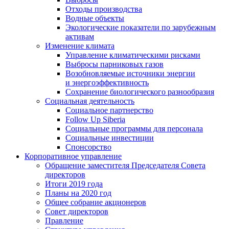
Отходы производства
Водные объекты
Экологические показатели по зарубежным
активам
Изменение климата
Управление климатическими рисками
Выбросы парниковых газов
Возобновляемые источники энергии
и энергоэффективность
Сохранение биологического разнообразия
Социальная деятельность
Социальное партнерство
Follow Up Siberia
Социальные программы для персонала
Социальные инвестиции
Спонсорство
Корпоративное управление
Обращение заместителя Председателя Совета
директоров
Итоги 2019 года
Планы на 2020 год
Общее собрание акционеров
Совет директоров
Правление