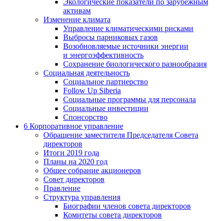
Экологические показатели по зарубежным
активам
Изменение климата
Управление климатическими рисками
Выбросы парниковых газов
Возобновляемые источники энергии
и энергоэффективность
Сохранение биологического разнообразия
Социальная деятельность
Социальное партнерство
Follow Up Siberia
Социальные программы для персонала
Социальные инвестиции
Спонсорство
6
Корпоративное управление
Обращение заместителя Председателя Совета
директоров
Итоги 2019 года
Планы на 2020 год
Общее собрание акционеров
Совет директоров
Правление
Структура управления
Биографии членов совета директоров
Комитеты совета директоров