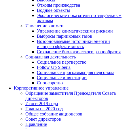
Отходы производства
Водные объекты
Экологические показатели по зарубежным
активам
Изменение климата
Управление климатическими рисками
Выбросы парниковых газов
Возобновляемые источники энергии
и энергоэффективность
Сохранение биологического разнообразия
Социальная деятельность
Социальное партнерство
Follow Up Siberia
Социальные программы для персонала
Социальные инвестиции
Спонсорство
Корпоративное управление
Обращение заместителя Председателя Совета
директоров
Итоги 2019 года
Планы на 2020 год
Общее собрание акционеров
Совет директоров
Правление