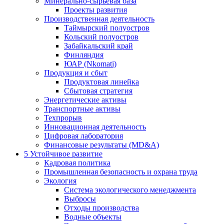
Минерально-сырьевая база
Проекты развития
Производственная деятельность
Таймырский полуостров
Кольский полуостров
Забайкальский край
Финляндия
ЮАР (Nkomati)
Продукция и сбыт
Продуктовая линейка
Сбытовая стратегия
Энергетические активы
Транспортные активы
Техпрорыв
Инновационная деятельность
Цифровая лаборатория
Финансовые результаты (MD&A)
5
Устойчивое развитие
Кадровая политика
Промышленная безопасность и охрана труда
Экология
Система экологического менеджмента
Выбросы
Отходы производства
Водные объекты