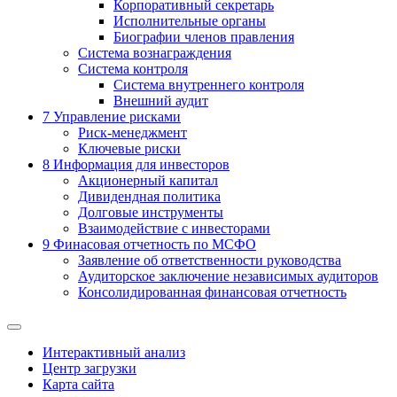
Корпоративный секретарь
Исполнительные органы
Биографии членов правления
Система вознаграждения
Система контроля
Система внутреннего контроля
Внешний аудит
7
Управление рисками
Риск-менеджмент
Ключевые риски
8
Информация для инвесторов
Акционерный капитал
Дивидендная политика
Долговые инструменты
Взаимодействие с инвеcторами
9
Финасовая отчетность по МСФО
Заявление об ответственности руководства
Аудиторское заключение независимых аудиторов
Консолидированная финансовая отчетность
Интерактивный анализ
Центр загрузки
Карта сайта