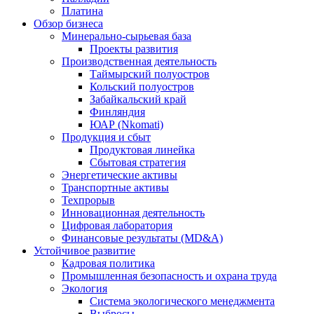
Платина
Обзор бизнеса
Минерально-сырьевая база
Проекты развития
Производственная деятельность
Таймырский полуостров
Кольский полуостров
Забайкальский край
Финляндия
ЮАР (Nkomati)
Продукция и сбыт
Продуктовая линейка
Сбытовая стратегия
Энергетические активы
Транспортные активы
Техпрорыв
Инновационная деятельность
Цифровая лаборатория
Финансовые результаты (MD&A)
Устойчивое развитие
Кадровая политика
Промышленная безопасность и охрана труда
Экология
Система экологического менеджмента
Выбросы