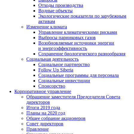
Отходы производства
Водные объекты
Экологические показатели по зарубежным
активам
Изменение климата
Управление климатическими рисками
Выбросы парниковых газов
Возобновляемые источники энергии
и энергоэффективность
Сохранение биологического разнообразия
Социальная деятельность
Социальное партнерство
Follow Up Siberia
Социальные программы для персонала
Социальные инвестиции
Спонсорство
Корпоративное управление
Обращение заместителя Председателя Совета
директоров
Итоги 2019 года
Планы на 2020 год
Общее собрание акционеров
Совет директоров
Правление