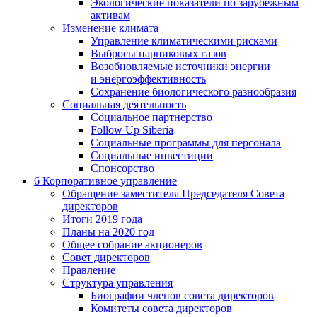
Экологические показатели по зарубежным
активам
Изменение климата
Управление климатическими рисками
Выбросы парниковых газов
Возобновляемые источники энергии
и энергоэффективность
Сохранение биологического разнообразия
Социальная деятельность
Социальное партнерство
Follow Up Siberia
Социальные программы для персонала
Социальные инвестиции
Спонсорство
6
Корпоративное управление
Обращение заместителя Председателя Совета
директоров
Итоги 2019 года
Планы на 2020 год
Общее собрание акционеров
Совет директоров
Правление
Структура управления
Биографии членов совета директоров
Комитеты совета директоров