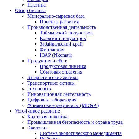
Платина
Обзор бизнеса
Минерально-сырьевая база
Проекты развития
Производственная деятельность
Таймырский полуостров
Кольский полуостров
Забайкальский край
Финляндия
ЮАР (Nkomati)
Продукция и сбыт
Продуктовая линейка
Сбытовая стратегия
Энергетические активы
Транспортные активы
Техпрорыв
Инновационная деятельность
Цифровая лаборатория
Финансовые результаты (MD&A)
Устойчивое развитие
Кадровая политика
Промышленная безопасность и охрана труда
Экология
Система экологического менеджмента
Выбросы