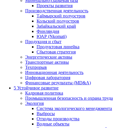
Минерально-сырьевая база
Проекты развития
Производственная деятельность
Таймырский полуостров
Кольский полуостров
Забайкальский край
Финляндия
ЮАР (Nkomati)
Продукция и сбыт
Продуктовая линейка
Сбытовая стратегия
Энергетические активы
Транспортные активы
Техпрорыв
Инновационная деятельность
Цифровая лаборатория
Финансовые результаты (MD&A)
5
Устойчивое развитие
Кадровая политика
Промышленная безопасность и охрана труда
Экология
Система экологического менеджмента
Выбросы
Отходы производства
Водные объекты