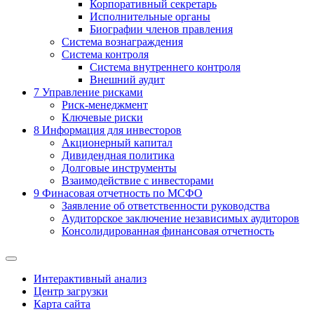
Корпоративный секретарь
Исполнительные органы
Биографии членов правления
Система вознаграждения
Система контроля
Система внутреннего контроля
Внешний аудит
7
Управление рисками
Риск-менеджмент
Ключевые риски
8
Информация для инвесторов
Акционерный капитал
Дивидендная политика
Долговые инструменты
Взаимодействие с инвеcторами
9
Финасовая отчетность по МСФО
Заявление об ответственности руководства
Аудиторское заключение независимых аудиторов
Консолидированная финансовая отчетность
Интерактивный анализ
Центр загрузки
Карта сайта