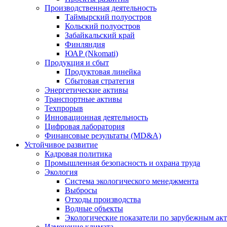
Производственная деятельность
Таймырский полуостров
Кольский полуостров
Забайкальский край
Финляндия
ЮАР (Nkomati)
Продукция и сбыт
Продуктовая линейка
Сбытовая стратегия
Энергетические активы
Транспортные активы
Техпрорыв
Инновационная деятельность
Цифровая лаборатория
Финансовые результаты (MD&A)
Устойчивое развитие
Кадровая политика
Промышленная безопасность и охрана труда
Экология
Система экологического менеджмента
Выбросы
Отходы производства
Водные объекты
Экологические показатели по зарубежным ак
Изменение климата