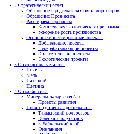
2
Стратегический отчет
Обращение Председателя Совета директоров
Обращение Президента
Расширяем горизонты
Комплексная экологическая программа
Ускорение роста производства
Основные инвестиционные проекты
Добывающие проекты
Перерабатывающие проекты
Энергетические проекты
Экологические проекты
3
Обзор рынка металлов
Никель
Медь
Палладий
Платина
4
Обзор бизнеса
Минерально-сырьевая база
Проекты развития
Производственная деятельность
Таймырский полуостров
Кольский полуостров
Забайкальский край
Финляндия