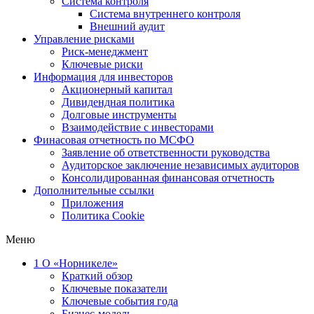
Система контроля
Система внутреннего контроля
Внешний аудит
Управление рисками
Риск-менеджмент
Ключевые риски
Информация для инвесторов
Акционерный капитал
Дивидендная политика
Долговые инструменты
Взаимодействие с инвеcторами
Финасовая отчетность по МСФО
Заявление об ответственности руководства
Аудиторское заключение независимых аудиторов
Консолидированная финансовая отчетность
Дополнительные ссылки
Приложения
Политика Cookie
Меню
1
О «Норникеле»
Краткий обзор
Ключевые показатели
Ключевые события года
Бизнес-модель