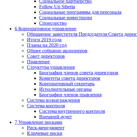
Социальное партнерство
Follow Up Siberia
Социальные программы для персонала
Социальные инвестиции
Спонсорство
6
Корпоративное управление
Обращение заместителя Председателя Совета дирек
Итоги 2019 года
Планы на 2020 год
Общее собрание акционеров
Совет директоров
Правление
Структура управления
Биографии членов совета директоров
Комитеты совета директоров
Корпоративный секретарь
Исполнительные органы
Биографии членов правления
Система вознаграждения
Система контроля
Система внутреннего контроля
Внешний аудит
7
Управление рисками
Риск-менеджмент
Ключевые риски