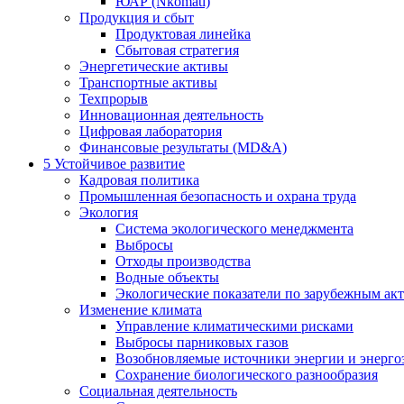
ЮАР (Nkomati)
Продукция и сбыт
Продуктовая линейка
Сбытовая стратегия
Энергетические активы
Транспортные активы
Техпрорыв
Инновационная деятельность
Цифровая лаборатория
Финансовые результаты (MD&A)
5
Устойчивое развитие
Кадровая политика
Промышленная безопасность и охрана труда
Экология
Система экологического менеджмента
Выбросы
Отходы производства
Водные объекты
Экологические показатели по зарубежным ак
Изменение климата
Управление климатическими рисками
Выбросы парниковых газов
Возобновляемые источники энергии и энерго
Сохранение биологического разнообразия
Социальная деятельность