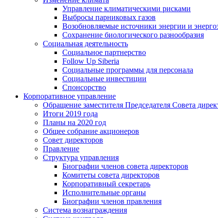
Управление климатическими рисками
Выбросы парниковых газов
Возобновляемые источники энергии и энерго
Сохранение биологического разнообразия
Социальная деятельность
Социальное партнерство
Follow Up Siberia
Социальные программы для персонала
Социальные инвестиции
Спонсорство
Корпоративное управление
Обращение заместителя Председателя Совета дирек
Итоги 2019 года
Планы на 2020 год
Общее собрание акционеров
Совет директоров
Правление
Структура управления
Биографии членов совета директоров
Комитеты совета директоров
Корпоративный секретарь
Исполнительные органы
Биографии членов правления
Система вознаграждения