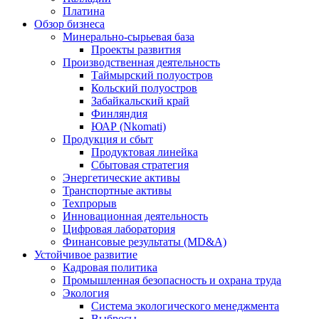
Платина
Обзор бизнеса
Минерально-сырьевая база
Проекты развития
Производственная деятельность
Таймырский полуостров
Кольский полуостров
Забайкальский край
Финляндия
ЮАР (Nkomati)
Продукция и сбыт
Продуктовая линейка
Сбытовая стратегия
Энергетические активы
Транспортные активы
Техпрорыв
Инновационная деятельность
Цифровая лаборатория
Финансовые результаты (MD&A)
Устойчивое развитие
Кадровая политика
Промышленная безопасность и охрана труда
Экология
Система экологического менеджмента
Выбросы