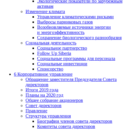
Экологические показатели по зарубежным
активам
Изменение климата
Управление климатическими рисками
Выбросы парниковых газов
Возобновляемые источники энергии
и энергоэффективность
Сохранение биологического разнообразия
Социальная деятельность
Социальное партнерство
Follow Up Siberia
Социальные программы для персонала
Социальные инвестиции
Спонсорство
6
Корпоративное управление
Обращение заместителя Председателя Совета
директоров
Итоги 2019 года
Планы на 2020 год
Общее собрание акционеров
Совет директоров
Правление
Структура управления
Биографии членов совета директоров
Комитеты совета директоров