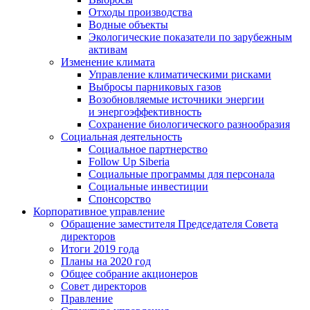
Отходы производства
Водные объекты
Экологические показатели по зарубежным
активам
Изменение климата
Управление климатическими рисками
Выбросы парниковых газов
Возобновляемые источники энергии
и энергоэффективность
Сохранение биологического разнообразия
Социальная деятельность
Социальное партнерство
Follow Up Siberia
Социальные программы для персонала
Социальные инвестиции
Спонсорство
Корпоративное управление
Обращение заместителя Председателя Совета
директоров
Итоги 2019 года
Планы на 2020 год
Общее собрание акционеров
Совет директоров
Правление