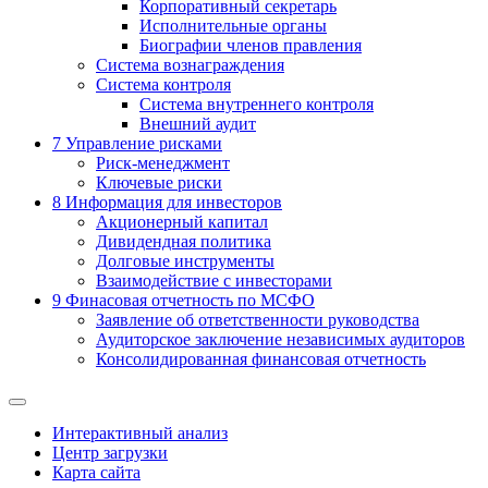
Корпоративный секретарь
Исполнительные органы
Биографии членов правления
Система вознаграждения
Система контроля
Система внутреннего контроля
Внешний аудит
7
Управление рисками
Риск-менеджмент
Ключевые риски
8
Информация для инвесторов
Акционерный капитал
Дивидендная политика
Долговые инструменты
Взаимодействие с инвеcторами
9
Финасовая отчетность по МСФО
Заявление об ответственности руководства
Аудиторское заключение независимых аудиторов
Консолидированная финансовая отчетность
Интерактивный анализ
Центр загрузки
Карта сайта