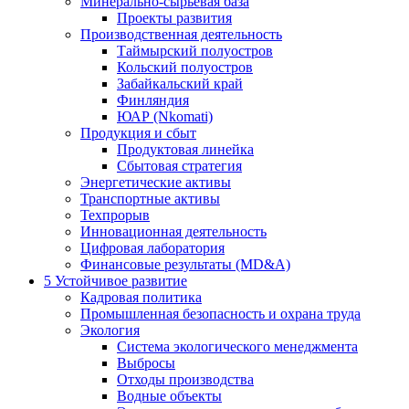
Минерально-сырьевая база
Проекты развития
Производственная деятельность
Таймырский полуостров
Кольский полуостров
Забайкальский край
Финляндия
ЮАР (Nkomati)
Продукция и сбыт
Продуктовая линейка
Сбытовая стратегия
Энергетические активы
Транспортные активы
Техпрорыв
Инновационная деятельность
Цифровая лаборатория
Финансовые результаты (MD&A)
5
Устойчивое развитие
Кадровая политика
Промышленная безопасность и охрана труда
Экология
Система экологического менеджмента
Выбросы
Отходы производства
Водные объекты