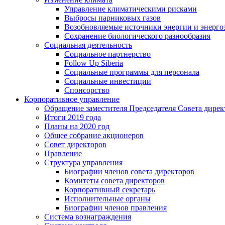
Управление климатическими рисками
Выбросы парниковых газов
Возобновляемые источники энергии и энерго
Сохранение биологического разнообразия
Социальная деятельность
Социальное партнерство
Follow Up Siberia
Социальные программы для персонала
Социальные инвестиции
Спонсорство
Корпоративное управление
Обращение заместителя Председателя Совета дирек
Итоги 2019 года
Планы на 2020 год
Общее собрание акционеров
Совет директоров
Правление
Структура управления
Биографии членов совета директоров
Комитеты совета директоров
Корпоративный секретарь
Исполнительные органы
Биографии членов правления
Система вознаграждения