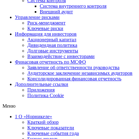
Система контроля
Система внутреннего контроля
Внешний аудит
Управление рисками
Риск-менеджмент
Ключевые риски
Информация для инвесторов
Акционерный капитал
Дивидендная политика
Долговые инструменты
Взаимодействие с инвеcторами
Финасовая отчетность по МСФО
Заявление об ответственности руководства
Аудиторское заключение независимых аудиторов
Консолидированная финансовая отчетность
Дополнительные ссылки
Приложения
Политика Cookie
Меню
1
О «Норникеле»
Краткий обзор
Ключевые показатели
Ключевые события года
Бизнес-модель