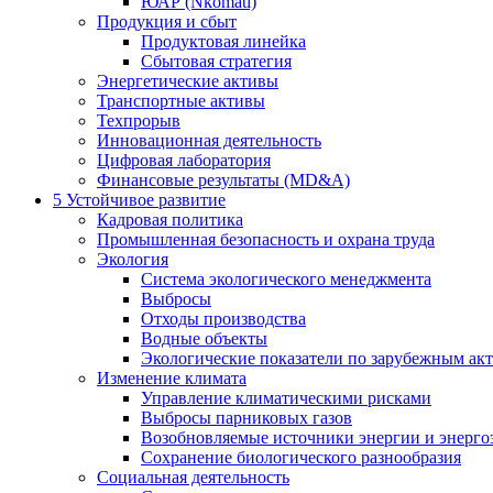
ЮАР (Nkomati)
Продукция и сбыт
Продуктовая линейка
Сбытовая стратегия
Энергетические активы
Транспортные активы
Техпрорыв
Инновационная деятельность
Цифровая лаборатория
Финансовые результаты (MD&A)
5
Устойчивое развитие
Кадровая политика
Промышленная безопасность и охрана труда
Экология
Система экологического менеджмента
Выбросы
Отходы производства
Водные объекты
Экологические показатели по зарубежным ак
Изменение климата
Управление климатическими рисками
Выбросы парниковых газов
Возобновляемые источники энергии и энерго
Сохранение биологического разнообразия
Социальная деятельность