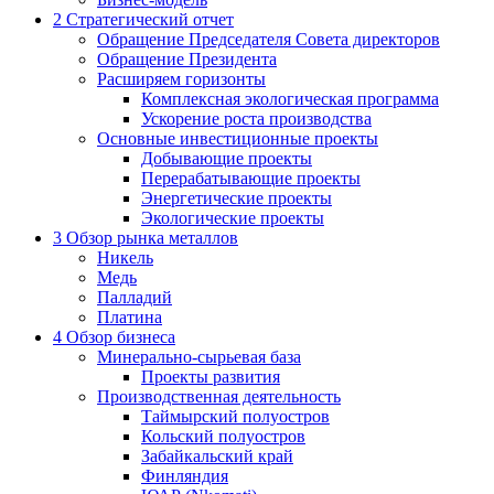
2
Стратегический отчет
Обращение Председателя Совета директоров
Обращение Президента
Расширяем горизонты
Комплексная экологическая программа
Ускорение роста производства
Основные инвестиционные проекты
Добывающие проекты
Перерабатывающие проекты
Энергетические проекты
Экологические проекты
3
Обзор рынка металлов
Никель
Медь
Палладий
Платина
4
Обзор бизнеса
Минерально-сырьевая база
Проекты развития
Производственная деятельность
Таймырский полуостров
Кольский полуостров
Забайкальский край
Финляндия