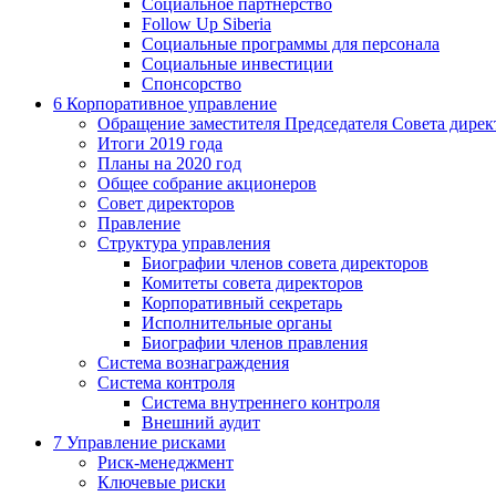
Социальное партнерство
Follow Up Siberia
Социальные программы для персонала
Социальные инвестиции
Спонсорство
6
Корпоративное управление
Обращение заместителя Председателя Совета дирек
Итоги 2019 года
Планы на 2020 год
Общее собрание акционеров
Совет директоров
Правление
Структура управления
Биографии членов совета директоров
Комитеты совета директоров
Корпоративный секретарь
Исполнительные органы
Биографии членов правления
Система вознаграждения
Система контроля
Система внутреннего контроля
Внешний аудит
7
Управление рисками
Риск-менеджмент
Ключевые риски