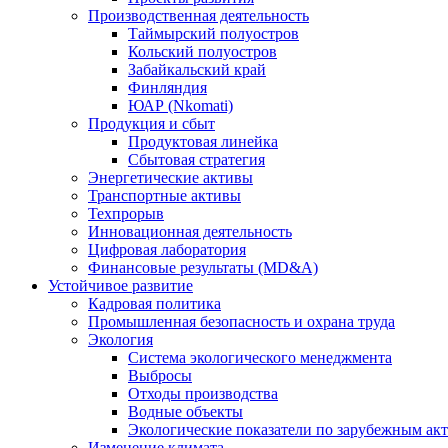
Производственная деятельность
Таймырский полуостров
Кольский полуостров
Забайкальский край
Финляндия
ЮАР (Nkomati)
Продукция и сбыт
Продуктовая линейка
Сбытовая стратегия
Энергетические активы
Транспортные активы
Техпрорыв
Инновационная деятельность
Цифровая лаборатория
Финансовые результаты (MD&A)
Устойчивое развитие
Кадровая политика
Промышленная безопасность и охрана труда
Экология
Система экологического менеджмента
Выбросы
Отходы производства
Водные объекты
Экологические показатели по зарубежным ак
Изменение климата