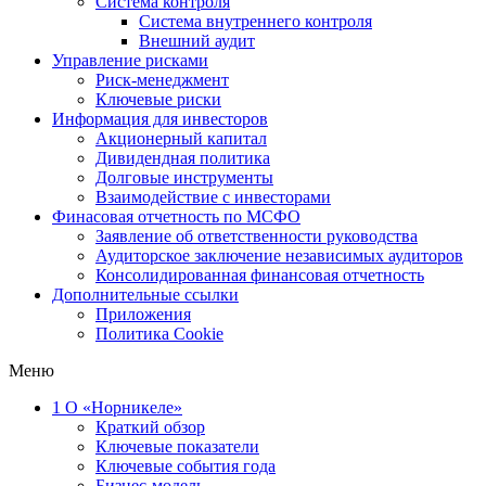
Система контроля
Система внутреннего контроля
Внешний аудит
Управление рисками
Риск-менеджмент
Ключевые риски
Информация для инвесторов
Акционерный капитал
Дивидендная политика
Долговые инструменты
Взаимодействие с инвеcторами
Финасовая отчетность по МСФО
Заявление об ответственности руководства
Аудиторское заключение независимых аудиторов
Консолидированная финансовая отчетность
Дополнительные ссылки
Приложения
Политика Cookie
Меню
1
О «Норникеле»
Краткий обзор
Ключевые показатели
Ключевые события года
Бизнес-модель