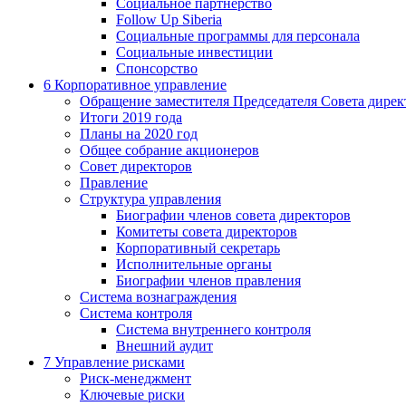
Социальное партнерство
Follow Up Siberia
Социальные программы для персонала
Социальные инвестиции
Спонсорство
6
Корпоративное управление
Обращение заместителя Председателя Совета дирек
Итоги 2019 года
Планы на 2020 год
Общее собрание акционеров
Совет директоров
Правление
Структура управления
Биографии членов совета директоров
Комитеты совета директоров
Корпоративный секретарь
Исполнительные органы
Биографии членов правления
Система вознаграждения
Система контроля
Система внутреннего контроля
Внешний аудит
7
Управление рисками
Риск-менеджмент
Ключевые риски