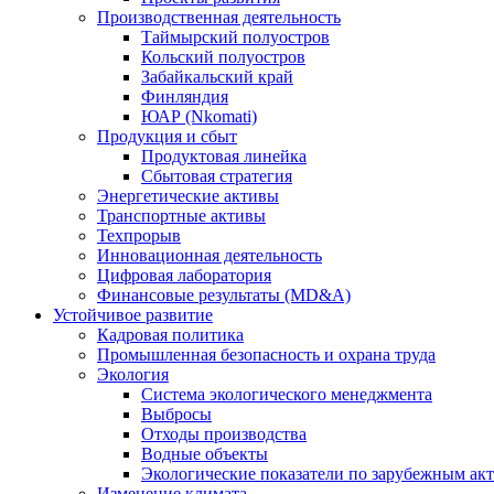
Производственная деятельность
Таймырский полуостров
Кольский полуостров
Забайкальский край
Финляндия
ЮАР (Nkomati)
Продукция и сбыт
Продуктовая линейка
Сбытовая стратегия
Энергетические активы
Транспортные активы
Техпрорыв
Инновационная деятельность
Цифровая лаборатория
Финансовые результаты (MD&A)
Устойчивое развитие
Кадровая политика
Промышленная безопасность и охрана труда
Экология
Система экологического менеджмента
Выбросы
Отходы производства
Водные объекты
Экологические показатели по зарубежным ак
Изменение климата