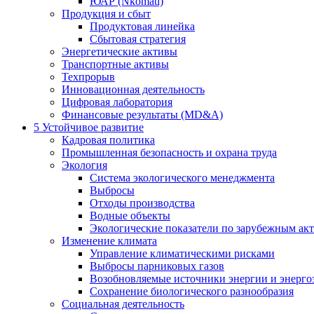
ЮАР (Nkomati)
Продукция и сбыт
Продуктовая линейка
Сбытовая стратегия
Энергетические активы
Транспортные активы
Техпрорыв
Инновационная деятельность
Цифровая лаборатория
Финансовые результаты (MD&A)
5
Устойчивое развитие
Кадровая политика
Промышленная безопасность и охрана труда
Экология
Система экологического менеджмента
Выбросы
Отходы производства
Водные объекты
Экологические показатели по зарубежным ак
Изменение климата
Управление климатическими рисками
Выбросы парниковых газов
Возобновляемые источники энергии и энерго
Сохранение биологического разнообразия
Социальная деятельность