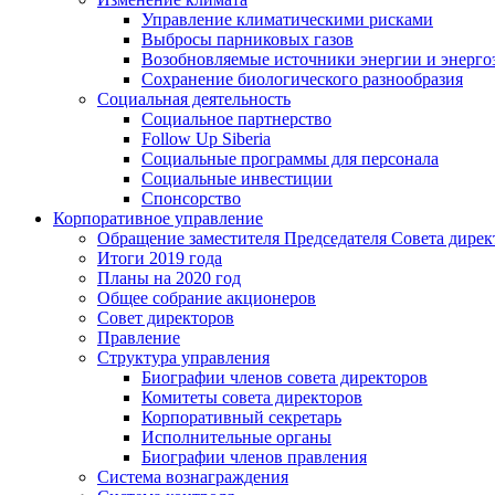
Управление климатическими рисками
Выбросы парниковых газов
Возобновляемые источники энергии и энерго
Сохранение биологического разнообразия
Социальная деятельность
Социальное партнерство
Follow Up Siberia
Социальные программы для персонала
Социальные инвестиции
Спонсорство
Корпоративное управление
Обращение заместителя Председателя Совета дирек
Итоги 2019 года
Планы на 2020 год
Общее собрание акционеров
Совет директоров
Правление
Структура управления
Биографии членов совета директоров
Комитеты совета директоров
Корпоративный секретарь
Исполнительные органы
Биографии членов правления
Система вознаграждения