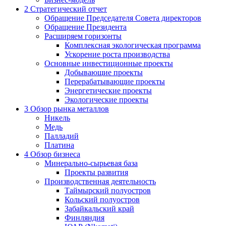
2
Стратегический отчет
Обращение Председателя Совета директоров
Обращение Президента
Расширяем горизонты
Комплексная экологическая программа
Ускорение роста производства
Основные инвестиционные проекты
Добывающие проекты
Перерабатывающие проекты
Энергетические проекты
Экологические проекты
3
Обзор рынка металлов
Никель
Медь
Палладий
Платина
4
Обзор бизнеса
Минерально-сырьевая база
Проекты развития
Производственная деятельность
Таймырский полуостров
Кольский полуостров
Забайкальский край
Финляндия