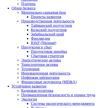
Платина
Обзор бизнеса
Минерально-сырьевая база
Проекты развития
Производственная деятельность
Таймырский полуостров
Кольский полуостров
Забайкальский край
Финляндия
ЮАР (Nkomati)
Продукция и сбыт
Продуктовая линейка
Сбытовая стратегия
Энергетические активы
Транспортные активы
Техпрорыв
Инновационная деятельность
Цифровая лаборатория
Финансовые результаты (MD&A)
Устойчивое развитие
Кадровая политика
Промышленная безопасность и охрана труда
Экология
Система экологического менеджмента
Выбросы