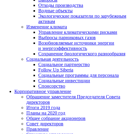
Отходы производства
Водные объекты
Экологические показатели по зарубежным
активам
Изменение климата
Управление климатическими рисками
Выбросы парниковых газов
Возобновляемые источники энергии
и энергоэффективность
Сохранение биологического разнообразия
Социальная деятельность
Социальное партнерство
Follow Up Siberia
Социальные программы для персонала
Социальные инвестиции
Спонсорство
Корпоративное управление
Обращение заместителя Председателя Совета
директоров
Итоги 2019 года
Планы на 2020 год
Общее собрание акционеров
Совет директоров
Правление