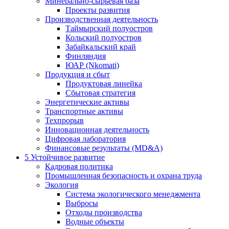
Минерально-сырьевая база
Проекты развития
Производственная деятельность
Таймырский полуостров
Кольский полуостров
Забайкальский край
Финляндия
ЮАР (Nkomati)
Продукция и сбыт
Продуктовая линейка
Сбытовая стратегия
Энергетические активы
Транспортные активы
Техпрорыв
Инновационная деятельность
Цифровая лаборатория
Финансовые результаты (MD&A)
5
Устойчивое развитие
Кадровая политика
Промышленная безопасность и охрана труда
Экология
Система экологического менеджмента
Выбросы
Отходы производства
Водные объекты