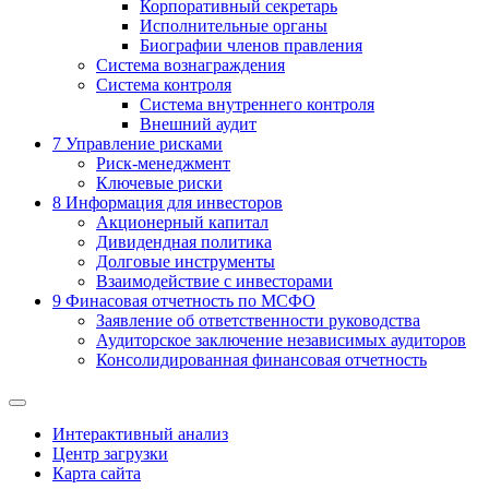
Корпоративный секретарь
Исполнительные органы
Биографии членов правления
Система вознаграждения
Система контроля
Система внутреннего контроля
Внешний аудит
7
Управление рисками
Риск-менеджмент
Ключевые риски
8
Информация для инвесторов
Акционерный капитал
Дивидендная политика
Долговые инструменты
Взаимодействие с инвеcторами
9
Финасовая отчетность по МСФО
Заявление об ответственности руководства
Аудиторское заключение независимых аудиторов
Консолидированная финансовая отчетность
Интерактивный анализ
Центр загрузки
Карта сайта