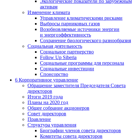
Экологические показатели по зарубежным
активам
Изменение климата
Управление климатическими рисками
Выбросы парниковых газов
Возобновляемые источники энергии
и энергоэффективность
Сохранение биологического разнообразия
Социальная деятельность
Социальное партнерство
Follow Up Siberia
Социальные программы для персонала
Социальные инвестиции
Спонсорство
6
Корпоративное управление
Обращение заместителя Председателя Совета
директоров
Итоги 2019 года
Планы на 2020 год
Общее собрание акционеров
Совет директоров
Правление
Структура управления
Биографии членов совета директоров
Комитеты совета директоров