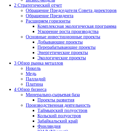
2
Стратегический отчет
Обращение Председателя Совета директоров
Обращение Президента
Расширяем горизонты
Комплексная экологическая программа
Ускорение роста производства
Основные инвестиционные проекты
Добывающие проекты
Перерабатывающие проекты
Энергетические проекты
Экологические проекты
3
Обзор рынка металлов
Никель
Медь
Палладий
Платина
4
Обзор бизнеса
Минерально-сырьевая база
Проекты развития
Производственная деятельность
Таймырский полуостров
Кольский полуостров
Забайкальский край
Финляндия