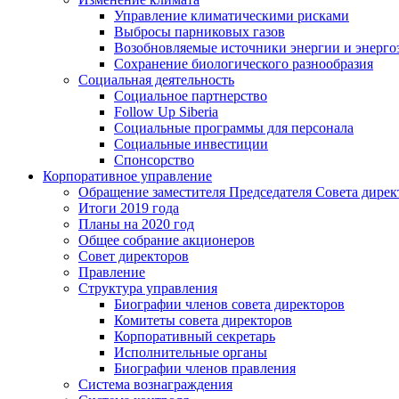
Управление климатическими рисками
Выбросы парниковых газов
Возобновляемые источники энергии и энерго
Сохранение биологического разнообразия
Социальная деятельность
Социальное партнерство
Follow Up Siberia
Социальные программы для персонала
Социальные инвестиции
Спонсорство
Корпоративное управление
Обращение заместителя Председателя Совета дирек
Итоги 2019 года
Планы на 2020 год
Общее собрание акционеров
Совет директоров
Правление
Структура управления
Биографии членов совета директоров
Комитеты совета директоров
Корпоративный секретарь
Исполнительные органы
Биографии членов правления
Система вознаграждения