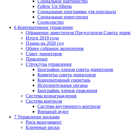
Социальное партнерство
Follow Up Siberia
Социальные программы для персонала
Социальные инвестиции
Спонсорство
6
Корпоративное управление
Обращение заместителя Председателя Совета дирек
Итоги 2019 года
Планы на 2020 год
Общее собрание акционеров
Совет директоров
Правление
Структура управления
Биографии членов совета директоров
Комитеты совета директоров
Корпоративный секретарь
Исполнительные органы
Биографии членов правления
Система вознаграждения
Система контроля
Система внутреннего контроля
Внешний аудит
7
Управление рисками
Риск-менеджмент
Ключевые риски