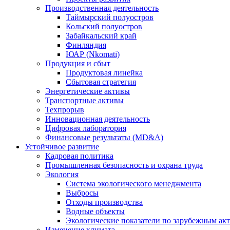
Производственная деятельность
Таймырский полуостров
Кольский полуостров
Забайкальский край
Финляндия
ЮАР (Nkomati)
Продукция и сбыт
Продуктовая линейка
Сбытовая стратегия
Энергетические активы
Транспортные активы
Техпрорыв
Инновационная деятельность
Цифровая лаборатория
Финансовые результаты (MD&A)
Устойчивое развитие
Кадровая политика
Промышленная безопасность и охрана труда
Экология
Система экологического менеджмента
Выбросы
Отходы производства
Водные объекты
Экологические показатели по зарубежным ак
Изменение климата