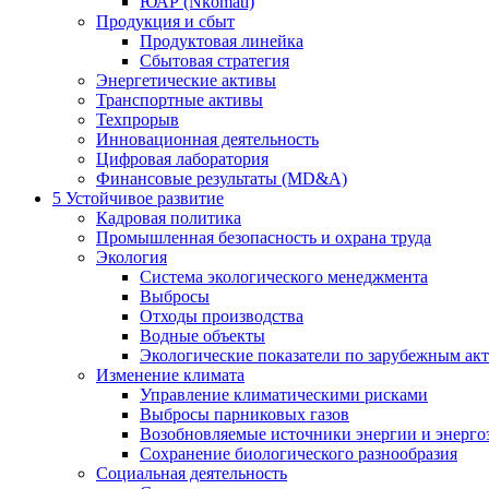
ЮАР (Nkomati)
Продукция и сбыт
Продуктовая линейка
Сбытовая стратегия
Энергетические активы
Транспортные активы
Техпрорыв
Инновационная деятельность
Цифровая лаборатория
Финансовые результаты (MD&A)
5
Устойчивое развитие
Кадровая политика
Промышленная безопасность и охрана труда
Экология
Система экологического менеджмента
Выбросы
Отходы производства
Водные объекты
Экологические показатели по зарубежным ак
Изменение климата
Управление климатическими рисками
Выбросы парниковых газов
Возобновляемые источники энергии и энерго
Сохранение биологического разнообразия
Социальная деятельность