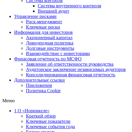
Система контроля
Система внутреннего контроля
Внешний аудит
Управление рисками
Риск-менеджмент
Ключевые риски
Информация для инвесторов
Акционерный капитал
Дивидендная политика
Долговые инструменты
Взаимодействие с инвеcторами
Финасовая отчетность по МСФО
Заявление об ответственности руководства
Аудиторское заключение независимых аудиторов
Консолидированная финансовая отчетность
Дополнительные ссылки
Приложения
Политика Cookie
Меню
1
О «Норникеле»
Краткий обзор
Ключевые показатели
Ключевые события года
Бизнес-модель