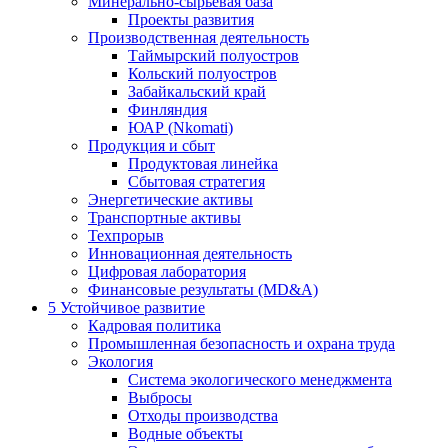
Минерально-сырьевая база
Проекты развития
Производственная деятельность
Таймырский полуостров
Кольский полуостров
Забайкальский край
Финляндия
ЮАР (Nkomati)
Продукция и сбыт
Продуктовая линейка
Сбытовая стратегия
Энергетические активы
Транспортные активы
Техпрорыв
Инновационная деятельность
Цифровая лаборатория
Финансовые результаты (MD&A)
5
Устойчивое развитие
Кадровая политика
Промышленная безопасность и охрана труда
Экология
Система экологического менеджмента
Выбросы
Отходы производства
Водные объекты