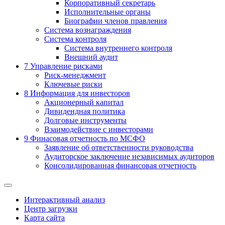
Корпоративный секретарь
Исполнительные органы
Биографии членов правления
Система вознаграждения
Система контроля
Система внутреннего контроля
Внешний аудит
7
Управление рисками
Риск-менеджмент
Ключевые риски
8
Информация для инвесторов
Акционерный капитал
Дивидендная политика
Долговые инструменты
Взаимодействие с инвеcторами
9
Финасовая отчетность по МСФО
Заявление об ответственности руководства
Аудиторское заключение независимых аудиторов
Консолидированная финансовая отчетность
Интерактивный анализ
Центр загрузки
Карта сайта