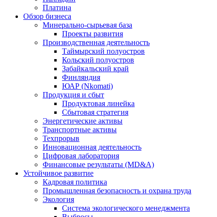
Платина
Обзор бизнеса
Минерально-сырьевая база
Проекты развития
Производственная деятельность
Таймырский полуостров
Кольский полуостров
Забайкальский край
Финляндия
ЮАР (Nkomati)
Продукция и сбыт
Продуктовая линейка
Сбытовая стратегия
Энергетические активы
Транспортные активы
Техпрорыв
Инновационная деятельность
Цифровая лаборатория
Финансовые результаты (MD&A)
Устойчивое развитие
Кадровая политика
Промышленная безопасность и охрана труда
Экология
Система экологического менеджмента
Выбросы