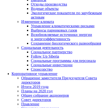
Отходы производства
Водные объекты
Экологические показатели по зарубежным
активам
Изменение климата
Управление климатическими рисками
Выбросы парниковых газов
Возобновляемые источники энергии
и энергоэффективность
Сохранение биологического разнообразия
Социальная деятельность
Социальное партнерство
Follow Up Siberia
Социальные программы для персонала
Социальные инвестиции
Спонсорство
Корпоративное управление
Обращение заместителя Председателя Совета
директоров
Итоги 2019 года
Планы на 2020 год
Общее собрание акционеров
Совет директоров
Правление