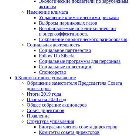
Экологические показатели по зарубежным
активам
Изменение климата
Управление климатическими рисками
Выбросы парниковых газов
Возобновляемые источники энергии
и энергоэффективность
Сохранение биологического разнообразия
Социальная деятельность
Социальное партнерство
Follow Up Siberia
Социальные программы для персонала
Социальные инвестиции
Спонсорство
6
Корпоративное управление
Обращение заместителя Председателя Совета
директоров
Итоги 2019 года
Планы на 2020 год
Общее собрание акционеров
Совет директоров
Правление
Структура управления
Биографии членов совета директоров
Комитеты совета директоров