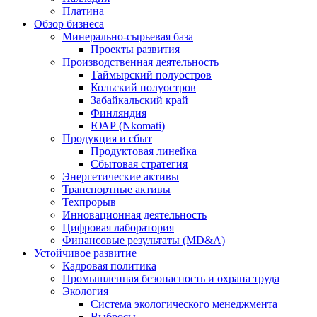
Платина
Обзор бизнеса
Минерально-сырьевая база
Проекты развития
Производственная деятельность
Таймырский полуостров
Кольский полуостров
Забайкальский край
Финляндия
ЮАР (Nkomati)
Продукция и сбыт
Продуктовая линейка
Сбытовая стратегия
Энергетические активы
Транспортные активы
Техпрорыв
Инновационная деятельность
Цифровая лаборатория
Финансовые результаты (MD&A)
Устойчивое развитие
Кадровая политика
Промышленная безопасность и охрана труда
Экология
Система экологического менеджмента
Выбросы