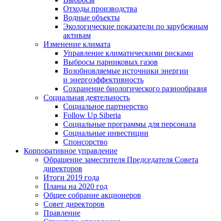
Отходы производства
Водные объекты
Экологические показатели по зарубежным
активам
Изменение климата
Управление климатическими рисками
Выбросы парниковых газов
Возобновляемые источники энергии
и энергоэффективность
Сохранение биологического разнообразия
Социальная деятельность
Социальное партнерство
Follow Up Siberia
Социальные программы для персонала
Социальные инвестиции
Спонсорство
Корпоративное управление
Обращение заместителя Председателя Совета
директоров
Итоги 2019 года
Планы на 2020 год
Общее собрание акционеров
Совет директоров
Правление