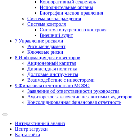
Корпоративный секретарь
Исполнительные органы
Биографии членов правления
Система вознаграждения
Система контроля
Система внутреннего контроля
Внешний аудит
7
Управление рисками
Риск-менеджмент
Ключевые риски
8
Информация для инвесторов
Акционерный капитал
Дивидендная политика
Долговые инструменты
Взаимодействие с инвеcторами
9
Финасовая отчетность по МСФО
Заявление об ответственности руководства
Аудиторское заключение независимых аудиторов
Консолидированная финансовая отчетность
Интерактивный анализ
Центр загрузки
Карта сайта