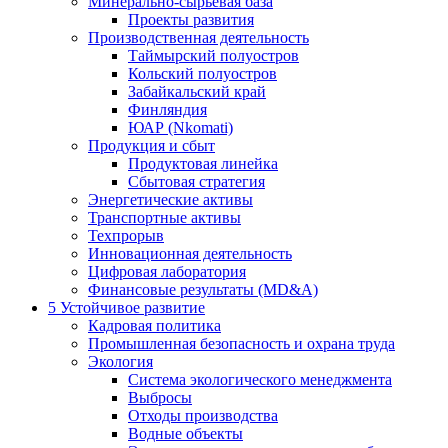
Минерально-сырьевая база
Проекты развития
Производственная деятельность
Таймырский полуостров
Кольский полуостров
Забайкальский край
Финляндия
ЮАР (Nkomati)
Продукция и сбыт
Продуктовая линейка
Сбытовая стратегия
Энергетические активы
Транспортные активы
Техпрорыв
Инновационная деятельность
Цифровая лаборатория
Финансовые результаты (MD&A)
5
Устойчивое развитие
Кадровая политика
Промышленная безопасность и охрана труда
Экология
Система экологического менеджмента
Выбросы
Отходы производства
Водные объекты