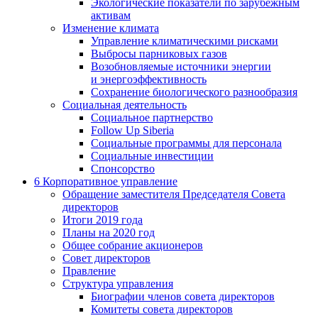
Экологические показатели по зарубежным
активам
Изменение климата
Управление климатическими рисками
Выбросы парниковых газов
Возобновляемые источники энергии
и энергоэффективность
Сохранение биологического разнообразия
Социальная деятельность
Социальное партнерство
Follow Up Siberia
Социальные программы для персонала
Социальные инвестиции
Спонсорство
6
Корпоративное управление
Обращение заместителя Председателя Совета
директоров
Итоги 2019 года
Планы на 2020 год
Общее собрание акционеров
Совет директоров
Правление
Структура управления
Биографии членов совета директоров
Комитеты совета директоров