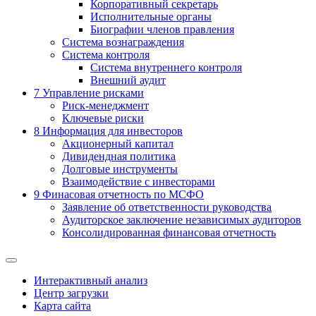
Корпоративный секретарь
Исполнительные органы
Биографии членов правления
Система вознаграждения
Система контроля
Система внутреннего контроля
Внешний аудит
7
Управление рисками
Риск-менеджмент
Ключевые риски
8
Информация для инвесторов
Акционерный капитал
Дивидендная политика
Долговые инструменты
Взаимодействие с инвеcторами
9
Финасовая отчетность по МСФО
Заявление об ответственности руководства
Аудиторское заключение независимых аудиторов
Консолидированная финансовая отчетность
Интерактивный анализ
Центр загрузки
Карта сайта