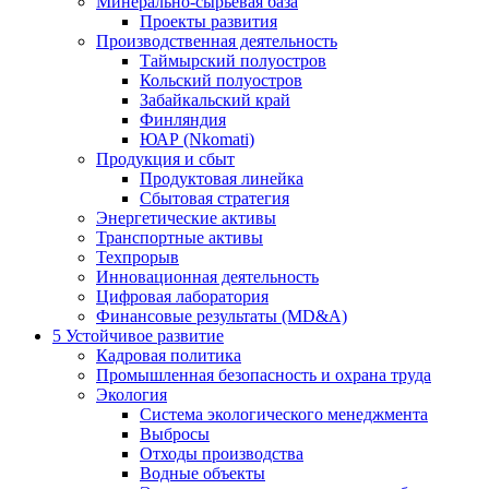
Минерально-сырьевая база
Проекты развития
Производственная деятельность
Таймырский полуостров
Кольский полуостров
Забайкальский край
Финляндия
ЮАР (Nkomati)
Продукция и сбыт
Продуктовая линейка
Сбытовая стратегия
Энергетические активы
Транспортные активы
Техпрорыв
Инновационная деятельность
Цифровая лаборатория
Финансовые результаты (MD&A)
5
Устойчивое развитие
Кадровая политика
Промышленная безопасность и охрана труда
Экология
Система экологического менеджмента
Выбросы
Отходы производства
Водные объекты