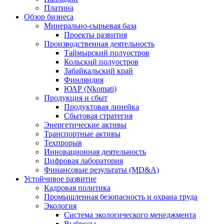
Платина
Обзор бизнеса
Минерально-сырьевая база
Проекты развития
Производственная деятельность
Таймырский полуостров
Кольский полуостров
Забайкальский край
Финляндия
ЮАР (Nkomati)
Продукция и сбыт
Продуктовая линейка
Сбытовая стратегия
Энергетические активы
Транспортные активы
Техпрорыв
Инновационная деятельность
Цифровая лаборатория
Финансовые результаты (MD&A)
Устойчивое развитие
Кадровая политика
Промышленная безопасность и охрана труда
Экология
Система экологического менеджмента
Выбросы