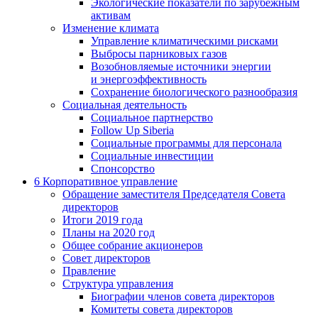
Экологические показатели по зарубежным
активам
Изменение климата
Управление климатическими рисками
Выбросы парниковых газов
Возобновляемые источники энергии
и энергоэффективность
Сохранение биологического разнообразия
Социальная деятельность
Социальное партнерство
Follow Up Siberia
Социальные программы для персонала
Социальные инвестиции
Спонсорство
6
Корпоративное управление
Обращение заместителя Председателя Совета
директоров
Итоги 2019 года
Планы на 2020 год
Общее собрание акционеров
Совет директоров
Правление
Структура управления
Биографии членов совета директоров
Комитеты совета директоров