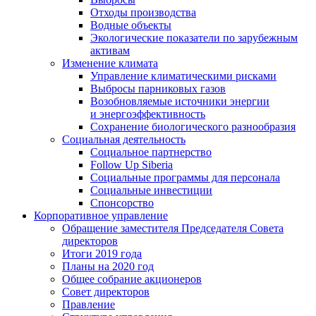
Отходы производства
Водные объекты
Экологические показатели по зарубежным
активам
Изменение климата
Управление климатическими рисками
Выбросы парниковых газов
Возобновляемые источники энергии
и энергоэффективность
Сохранение биологического разнообразия
Социальная деятельность
Социальное партнерство
Follow Up Siberia
Социальные программы для персонала
Социальные инвестиции
Спонсорство
Корпоративное управление
Обращение заместителя Председателя Совета
директоров
Итоги 2019 года
Планы на 2020 год
Общее собрание акционеров
Совет директоров
Правление