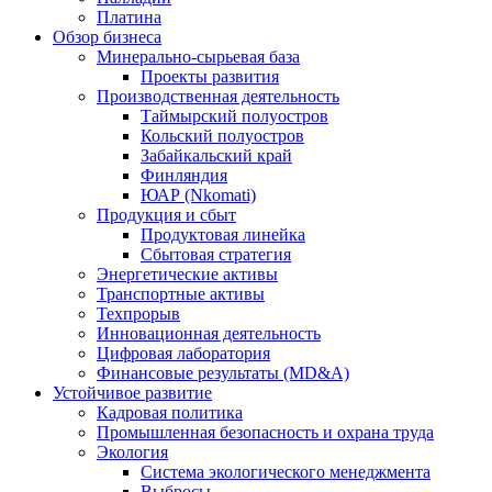
Платина
Обзор бизнеса
Минерально-сырьевая база
Проекты развития
Производственная деятельность
Таймырский полуостров
Кольский полуостров
Забайкальский край
Финляндия
ЮАР (Nkomati)
Продукция и сбыт
Продуктовая линейка
Сбытовая стратегия
Энергетические активы
Транспортные активы
Техпрорыв
Инновационная деятельность
Цифровая лаборатория
Финансовые результаты (MD&A)
Устойчивое развитие
Кадровая политика
Промышленная безопасность и охрана труда
Экология
Система экологического менеджмента
Выбросы