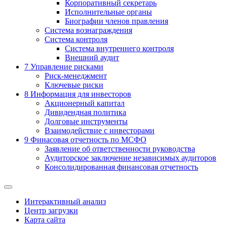
Корпоративный секретарь
Исполнительные органы
Биографии членов правления
Система вознаграждения
Система контроля
Система внутреннего контроля
Внешний аудит
7
Управление рисками
Риск-менеджмент
Ключевые риски
8
Информация для инвесторов
Акционерный капитал
Дивидендная политика
Долговые инструменты
Взаимодействие с инвеcторами
9
Финасовая отчетность по МСФО
Заявление об ответственности руководства
Аудиторское заключение независимых аудиторов
Консолидированная финансовая отчетность
Интерактивный анализ
Центр загрузки
Карта сайта