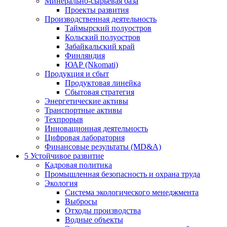
Минерально-сырьевая база
Проекты развития
Производственная деятельность
Таймырский полуостров
Кольский полуостров
Забайкальский край
Финляндия
ЮАР (Nkomati)
Продукция и сбыт
Продуктовая линейка
Сбытовая стратегия
Энергетические активы
Транспортные активы
Техпрорыв
Инновационная деятельность
Цифровая лаборатория
Финансовые результаты (MD&A)
5
Устойчивое развитие
Кадровая политика
Промышленная безопасность и охрана труда
Экология
Система экологического менеджмента
Выбросы
Отходы производства
Водные объекты