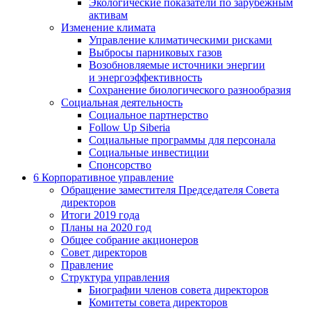
Экологические показатели по зарубежным
активам
Изменение климата
Управление климатическими рисками
Выбросы парниковых газов
Возобновляемые источники энергии
и энергоэффективность
Сохранение биологического разнообразия
Социальная деятельность
Социальное партнерство
Follow Up Siberia
Социальные программы для персонала
Социальные инвестиции
Спонсорство
6
Корпоративное управление
Обращение заместителя Председателя Совета
директоров
Итоги 2019 года
Планы на 2020 год
Общее собрание акционеров
Совет директоров
Правление
Структура управления
Биографии членов совета директоров
Комитеты совета директоров