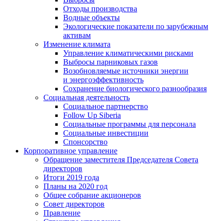
Отходы производства
Водные объекты
Экологические показатели по зарубежным
активам
Изменение климата
Управление климатическими рисками
Выбросы парниковых газов
Возобновляемые источники энергии
и энергоэффективность
Сохранение биологического разнообразия
Социальная деятельность
Социальное партнерство
Follow Up Siberia
Социальные программы для персонала
Социальные инвестиции
Спонсорство
Корпоративное управление
Обращение заместителя Председателя Совета
директоров
Итоги 2019 года
Планы на 2020 год
Общее собрание акционеров
Совет директоров
Правление