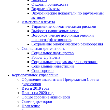
Отходы производства
Водные объекты
Экологические показатели по зарубежным
активам
Изменение климата
Управление климатическими рисками
Выбросы парниковых газов
Возобновляемые источники энергии
и энергоэффективность
Сохранение биологического разнообразия
Социальная деятельность
Социальное партнерство
Follow Up Siberia
Социальные программы для персонала
Социальные инвестиции
Спонсорство
Корпоративное управление
Обращение заместителя Председателя Совета
директоров
Итоги 2019 года
Планы на 2020 год
Общее собрание акционеров
Совет директоров
Правление