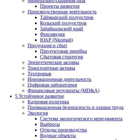
Минерально-сырьевая база
Проекты развития
Производственная деятельность
Таймырский полуостров
Кольский полуостров
Забайкальский край
Финляндия
ЮАР (Nkomati)
Продукция и сбыт
Продуктовая линейка
Сбытовая стратегия
Энергетические активы
Транспортные активы
Техпрорыв
Инновационная деятельность
Цифровая лаборатория
Финансовые результаты (MD&A)
5
Устойчивое развитие
Кадровая политика
Промышленная безопасность и охрана труда
Экология
Система экологического менеджмента
Выбросы
Отходы производства
Водные объекты