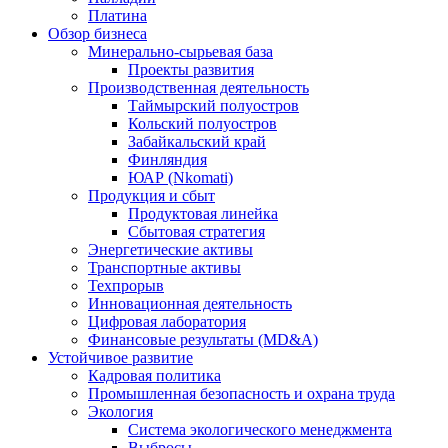
Платина
Обзор бизнеса
Минерально-сырьевая база
Проекты развития
Производственная деятельность
Таймырский полуостров
Кольский полуостров
Забайкальский край
Финляндия
ЮАР (Nkomati)
Продукция и сбыт
Продуктовая линейка
Сбытовая стратегия
Энергетические активы
Транспортные активы
Техпрорыв
Инновационная деятельность
Цифровая лаборатория
Финансовые результаты (MD&A)
Устойчивое развитие
Кадровая политика
Промышленная безопасность и охрана труда
Экология
Система экологического менеджмента
Выбросы