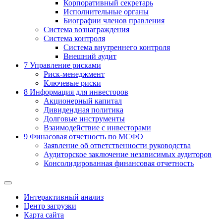
Корпоративный секретарь
Исполнительные органы
Биографии членов правления
Система вознаграждения
Система контроля
Система внутреннего контроля
Внешний аудит
7
Управление рисками
Риск-менеджмент
Ключевые риски
8
Информация для инвесторов
Акционерный капитал
Дивидендная политика
Долговые инструменты
Взаимодействие с инвеcторами
9
Финасовая отчетность по МСФО
Заявление об ответственности руководства
Аудиторское заключение независимых аудиторов
Консолидированная финансовая отчетность
Интерактивный анализ
Центр загрузки
Карта сайта