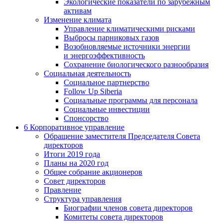
Экологические показатели по зарубежным
активам
Изменение климата
Управление климатическими рисками
Выбросы парниковых газов
Возобновляемые источники энергии
и энергоэффективность
Сохранение биологического разнообразия
Социальная деятельность
Социальное партнерство
Follow Up Siberia
Социальные программы для персонала
Социальные инвестиции
Спонсорство
6
Корпоративное управление
Обращение заместителя Председателя Совета
директоров
Итоги 2019 года
Планы на 2020 год
Общее собрание акционеров
Совет директоров
Правление
Структура управления
Биографии членов совета директоров
Комитеты совета директоров