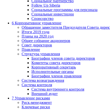
Социальное партнерство
Follow Up Siberia
Социальные программы для персонала
Социальные инвестиции
Спонсорство
6
Корпоративное управление
Обращение заместителя Председателя Совета дирек
Итоги 2019 года
Планы на 2020 год
Общее собрание акционеров
Совет директоров
Правление
Структура управления
Биографии членов совета директоров
Комитеты совета директоров
Корпоративный секретарь
Исполнительные органы
Биографии членов правления
Система вознаграждения
Система контроля
Система внутреннего контроля
Внешний аудит
7
Управление рисками
Риск-менеджмент
Ключевые риски