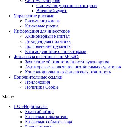
Система контроля
Система внутреннего контроля
Внешний аудит
Управление рисками
Риск-менеджмент
Ключевые риски
Информация для инвесторов
Акционерный капитал
Дивидендная политика
Долговые инструменты
Взаимодействие с инвеcторами
Финасовая отчетность по МСФО
Заявление об ответственности руководства
Аудиторское заключение независимых аудиторов
Консолидированная финансовая отчетность
Дополнительные ссылки
Приложения
Политика Cookie
Меню
1
О «Норникеле»
Краткий обзор
Ключевые показатели
Ключевые события года
Бизнес-модель