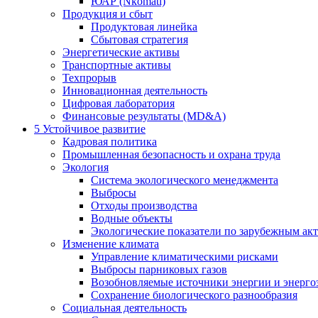
ЮАР (Nkomati)
Продукция и сбыт
Продуктовая линейка
Сбытовая стратегия
Энергетические активы
Транспортные активы
Техпрорыв
Инновационная деятельность
Цифровая лаборатория
Финансовые результаты (MD&A)
5
Устойчивое развитие
Кадровая политика
Промышленная безопасность и охрана труда
Экология
Система экологического менеджмента
Выбросы
Отходы производства
Водные объекты
Экологические показатели по зарубежным ак
Изменение климата
Управление климатическими рисками
Выбросы парниковых газов
Возобновляемые источники энергии и энерго
Сохранение биологического разнообразия
Социальная деятельность