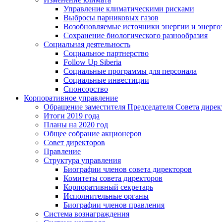
Управление климатическими рисками
Выбросы парниковых газов
Возобновляемые источники энергии и энерго
Сохранение биологического разнообразия
Социальная деятельность
Социальное партнерство
Follow Up Siberia
Социальные программы для персонала
Социальные инвестиции
Спонсорство
Корпоративное управление
Обращение заместителя Председателя Совета дирек
Итоги 2019 года
Планы на 2020 год
Общее собрание акционеров
Совет директоров
Правление
Структура управления
Биографии членов совета директоров
Комитеты совета директоров
Корпоративный секретарь
Исполнительные органы
Биографии членов правления
Система вознаграждения