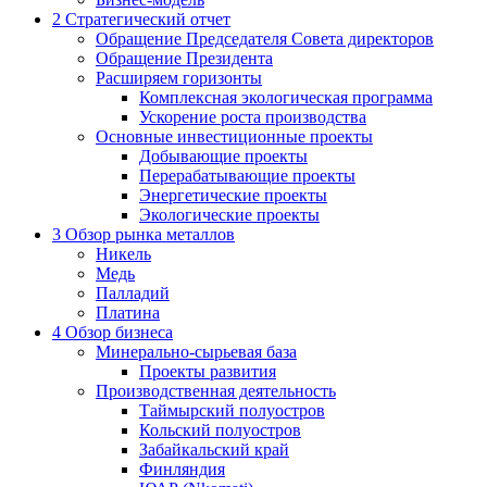
2
Стратегический отчет
Обращение Председателя Совета директоров
Обращение Президента
Расширяем горизонты
Комплексная экологическая программа
Ускорение роста производства
Основные инвестиционные проекты
Добывающие проекты
Перерабатывающие проекты
Энергетические проекты
Экологические проекты
3
Обзор рынка металлов
Никель
Медь
Палладий
Платина
4
Обзор бизнеса
Минерально-сырьевая база
Проекты развития
Производственная деятельность
Таймырский полуостров
Кольский полуостров
Забайкальский край
Финляндия