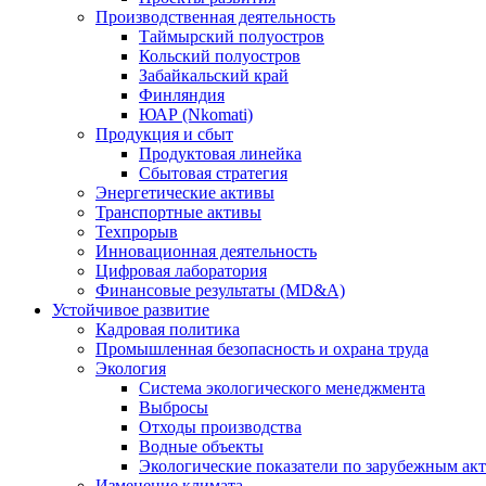
Производственная деятельность
Таймырский полуостров
Кольский полуостров
Забайкальский край
Финляндия
ЮАР (Nkomati)
Продукция и сбыт
Продуктовая линейка
Сбытовая стратегия
Энергетические активы
Транспортные активы
Техпрорыв
Инновационная деятельность
Цифровая лаборатория
Финансовые результаты (MD&A)
Устойчивое развитие
Кадровая политика
Промышленная безопасность и охрана труда
Экология
Система экологического менеджмента
Выбросы
Отходы производства
Водные объекты
Экологические показатели по зарубежным ак
Изменение климата