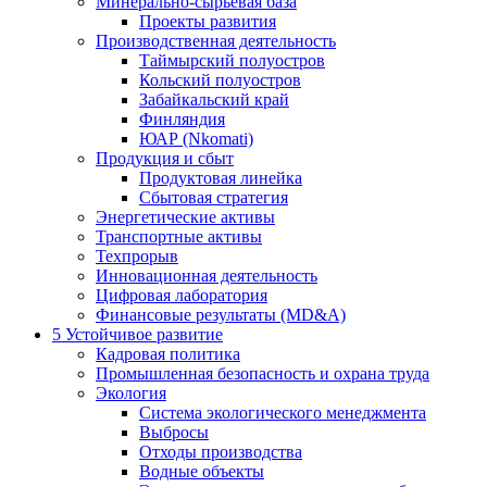
Минерально-сырьевая база
Проекты развития
Производственная деятельность
Таймырский полуостров
Кольский полуостров
Забайкальский край
Финляндия
ЮАР (Nkomati)
Продукция и сбыт
Продуктовая линейка
Сбытовая стратегия
Энергетические активы
Транспортные активы
Техпрорыв
Инновационная деятельность
Цифровая лаборатория
Финансовые результаты (MD&A)
5
Устойчивое развитие
Кадровая политика
Промышленная безопасность и охрана труда
Экология
Система экологического менеджмента
Выбросы
Отходы производства
Водные объекты