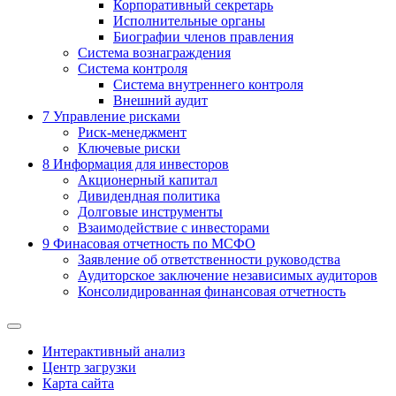
Корпоративный секретарь
Исполнительные органы
Биографии членов правления
Система вознаграждения
Система контроля
Система внутреннего контроля
Внешний аудит
7
Управление рисками
Риск-менеджмент
Ключевые риски
8
Информация для инвесторов
Акционерный капитал
Дивидендная политика
Долговые инструменты
Взаимодействие с инвеcторами
9
Финасовая отчетность по МСФО
Заявление об ответственности руководства
Аудиторское заключение независимых аудиторов
Консолидированная финансовая отчетность
Интерактивный анализ
Центр загрузки
Карта сайта