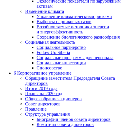
Экологические показатели по зарубежным
активам
Изменение климата
Управление климатическими рисками
Выбросы парниковых газов
Возобновляемые источники энергии
и энергоэффективность
Сохранение биологического разнообразия
Социальная деятельность
Социальное партнерство
Follow Up Siberia
Социальные программы для персонала
Социальные инвестиции
Спонсорство
6
Корпоративное управление
Обращение заместителя Председателя Совета
директоров
Итоги 2019 года
Планы на 2020 год
Общее собрание акционеров
Совет директоров
Правление
Структура управления
Биографии членов совета директоров
Комитеты совета директоров