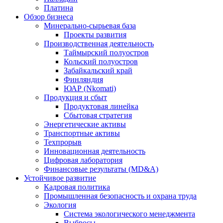
Платина
Обзор бизнеса
Минерально-сырьевая база
Проекты развития
Производственная деятельность
Таймырский полуостров
Кольский полуостров
Забайкальский край
Финляндия
ЮАР (Nkomati)
Продукция и сбыт
Продуктовая линейка
Сбытовая стратегия
Энергетические активы
Транспортные активы
Техпрорыв
Инновационная деятельность
Цифровая лаборатория
Финансовые результаты (MD&A)
Устойчивое развитие
Кадровая политика
Промышленная безопасность и охрана труда
Экология
Система экологического менеджмента
Выбросы