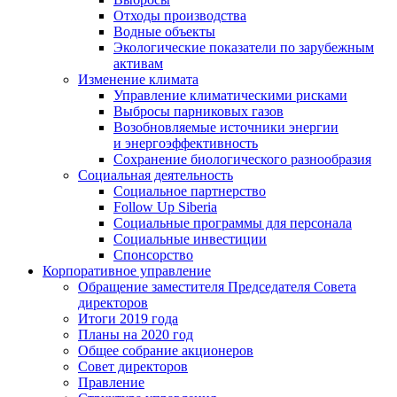
Отходы производства
Водные объекты
Экологические показатели по зарубежным
активам
Изменение климата
Управление климатическими рисками
Выбросы парниковых газов
Возобновляемые источники энергии
и энергоэффективность
Сохранение биологического разнообразия
Социальная деятельность
Социальное партнерство
Follow Up Siberia
Социальные программы для персонала
Социальные инвестиции
Спонсорство
Корпоративное управление
Обращение заместителя Председателя Совета
директоров
Итоги 2019 года
Планы на 2020 год
Общее собрание акционеров
Совет директоров
Правление