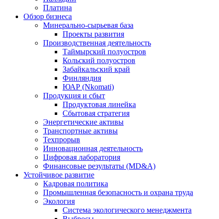
Платина
Обзор бизнеса
Минерально-сырьевая база
Проекты развития
Производственная деятельность
Таймырский полуостров
Кольский полуостров
Забайкальский край
Финляндия
ЮАР (Nkomati)
Продукция и сбыт
Продуктовая линейка
Сбытовая стратегия
Энергетические активы
Транспортные активы
Техпрорыв
Инновационная деятельность
Цифровая лаборатория
Финансовые результаты (MD&A)
Устойчивое развитие
Кадровая политика
Промышленная безопасность и охрана труда
Экология
Система экологического менеджмента
Выбросы