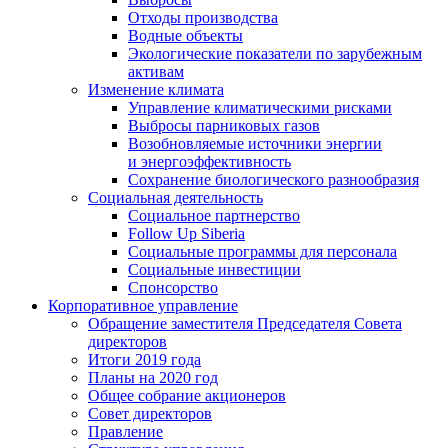
Отходы производства
Водные объекты
Экологические показатели по зарубежным
активам
Изменение климата
Управление климатическими рисками
Выбросы парниковых газов
Возобновляемые источники энергии
и энергоэффективность
Сохранение биологического разнообразия
Социальная деятельность
Социальное партнерство
Follow Up Siberia
Социальные программы для персонала
Социальные инвестиции
Спонсорство
Корпоративное управление
Обращение заместителя Председателя Совета
директоров
Итоги 2019 года
Планы на 2020 год
Общее собрание акционеров
Совет директоров
Правление