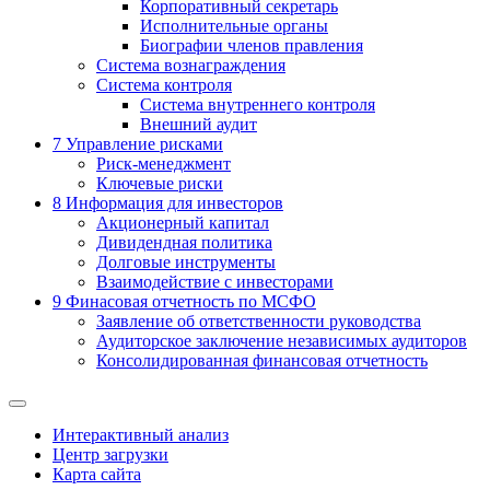
Корпоративный секретарь
Исполнительные органы
Биографии членов правления
Система вознаграждения
Система контроля
Система внутреннего контроля
Внешний аудит
7
Управление рисками
Риск-менеджмент
Ключевые риски
8
Информация для инвесторов
Акционерный капитал
Дивидендная политика
Долговые инструменты
Взаимодействие с инвеcторами
9
Финасовая отчетность по МСФО
Заявление об ответственности руководства
Аудиторское заключение независимых аудиторов
Консолидированная финансовая отчетность
Интерактивный анализ
Центр загрузки
Карта сайта