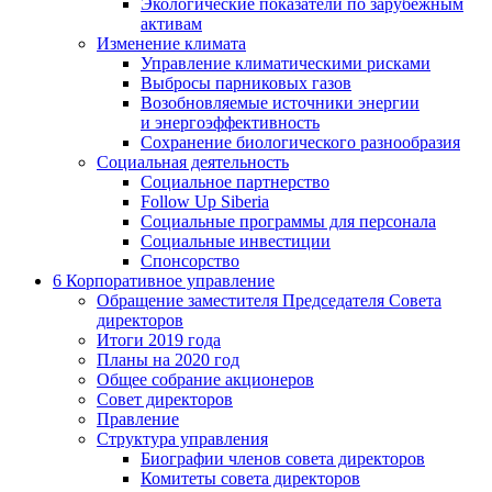
Экологические показатели по зарубежным
активам
Изменение климата
Управление климатическими рисками
Выбросы парниковых газов
Возобновляемые источники энергии
и энергоэффективность
Сохранение биологического разнообразия
Социальная деятельность
Социальное партнерство
Follow Up Siberia
Социальные программы для персонала
Социальные инвестиции
Спонсорство
6
Корпоративное управление
Обращение заместителя Председателя Совета
директоров
Итоги 2019 года
Планы на 2020 год
Общее собрание акционеров
Совет директоров
Правление
Структура управления
Биографии членов совета директоров
Комитеты совета директоров