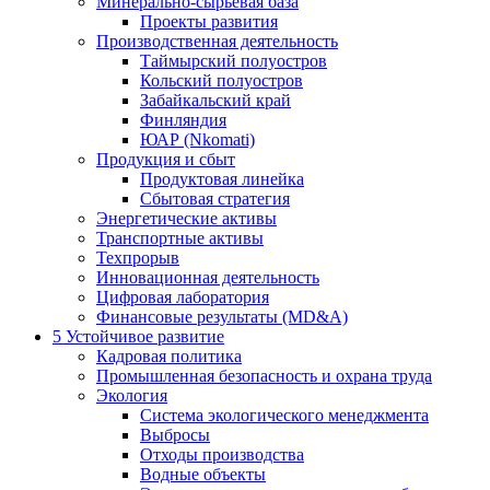
Минерально-сырьевая база
Проекты развития
Производственная деятельность
Таймырский полуостров
Кольский полуостров
Забайкальский край
Финляндия
ЮАР (Nkomati)
Продукция и сбыт
Продуктовая линейка
Сбытовая стратегия
Энергетические активы
Транспортные активы
Техпрорыв
Инновационная деятельность
Цифровая лаборатория
Финансовые результаты (MD&A)
5
Устойчивое развитие
Кадровая политика
Промышленная безопасность и охрана труда
Экология
Система экологического менеджмента
Выбросы
Отходы производства
Водные объекты