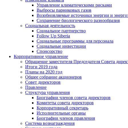
Управление климатическими рисками
Выбросы парниковых газов
Возобновляемые источники энергии и энерго
Сохранение биологического разнообразия
Социальная деятельность
Социальное партнерство
Follow Up Siberia
Социальные программы для персонала
Социальные инвестиции
Спонсорство
Корпоративное управление
Обращение заместителя Председателя Совета дирек
Итоги 2019 года
Планы на 2020 год
Общее собрание акционеров
Совет директоров
Правление
Структура управления
Биографии членов совета директоров
Комитеты совета директоров
Корпоративный секретарь
Исполнительные органы
Биографии членов правления
Система вознаграждения