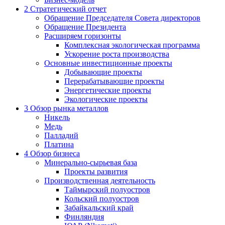
2
Стратегический отчет
Обращение Председателя Совета директоров
Обращение Президента
Расширяем горизонты
Комплексная экологическая программа
Ускорение роста производства
Основные инвестиционные проекты
Добывающие проекты
Перерабатывающие проекты
Энергетические проекты
Экологические проекты
3
Обзор рынка металлов
Никель
Медь
Палладий
Платина
4
Обзор бизнеса
Минерально-сырьевая база
Проекты развития
Производственная деятельность
Таймырский полуостров
Кольский полуостров
Забайкальский край
Финляндия