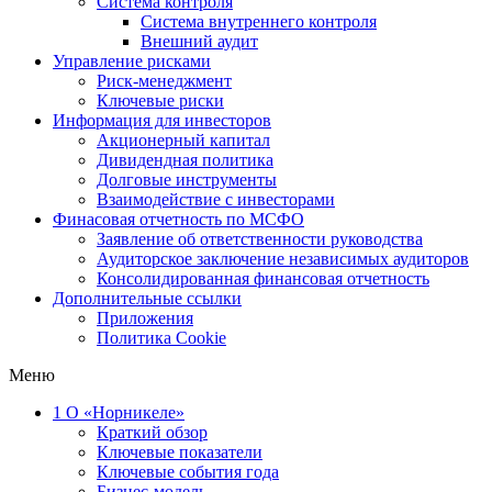
Система контроля
Система внутреннего контроля
Внешний аудит
Управление рисками
Риск-менеджмент
Ключевые риски
Информация для инвесторов
Акционерный капитал
Дивидендная политика
Долговые инструменты
Взаимодействие с инвеcторами
Финасовая отчетность по МСФО
Заявление об ответственности руководства
Аудиторское заключение независимых аудиторов
Консолидированная финансовая отчетность
Дополнительные ссылки
Приложения
Политика Cookie
Меню
1
О «Норникеле»
Краткий обзор
Ключевые показатели
Ключевые события года
Бизнес-модель