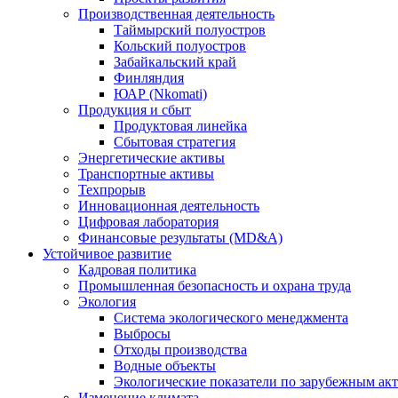
Производственная деятельность
Таймырский полуостров
Кольский полуостров
Забайкальский край
Финляндия
ЮАР (Nkomati)
Продукция и сбыт
Продуктовая линейка
Сбытовая стратегия
Энергетические активы
Транспортные активы
Техпрорыв
Инновационная деятельность
Цифровая лаборатория
Финансовые результаты (MD&A)
Устойчивое развитие
Кадровая политика
Промышленная безопасность и охрана труда
Экология
Система экологического менеджмента
Выбросы
Отходы производства
Водные объекты
Экологические показатели по зарубежным ак
Изменение климата