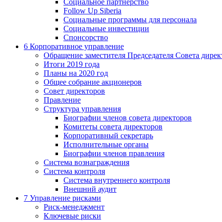
Социальное партнерство
Follow Up Siberia
Социальные программы для персонала
Социальные инвестиции
Спонсорство
6
Корпоративное управление
Обращение заместителя Председателя Совета дирек
Итоги 2019 года
Планы на 2020 год
Общее собрание акционеров
Совет директоров
Правление
Структура управления
Биографии членов совета директоров
Комитеты совета директоров
Корпоративный секретарь
Исполнительные органы
Биографии членов правления
Система вознаграждения
Система контроля
Система внутреннего контроля
Внешний аудит
7
Управление рисками
Риск-менеджмент
Ключевые риски