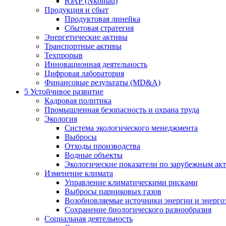
ЮАР (Nkomati)
Продукция и сбыт
Продуктовая линейка
Сбытовая стратегия
Энергетические активы
Транспортные активы
Техпрорыв
Инновационная деятельность
Цифровая лаборатория
Финансовые результаты (MD&A)
5
Устойчивое развитие
Кадровая политика
Промышленная безопасность и охрана труда
Экология
Система экологического менеджмента
Выбросы
Отходы производства
Водные объекты
Экологические показатели по зарубежным ак
Изменение климата
Управление климатическими рисками
Выбросы парниковых газов
Возобновляемые источники энергии и энерго
Сохранение биологического разнообразия
Социальная деятельность