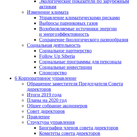
Экологические показатели по зарубежным
активам
Изменение климата
Управление климатическими рисками
Выбросы парниковых газов
Возобновляемые источники энергии
и энергоэффективность
Сохранение биологического разнообразия
Социальная деятельность
Социальное партнерство
Follow Up Siberia
Социальные программы для персонала
Социальные инвестиции
Спонсорство
6
Корпоративное управление
Обращение заместителя Председателя Совета
директоров
Итоги 2019 года
Планы на 2020 год
Общее собрание акционеров
Совет директоров
Правление
Структура управления
Биографии членов совета директоров
Комитеты совета директоров