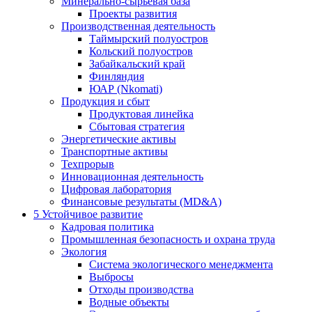
Минерально-сырьевая база
Проекты развития
Производственная деятельность
Таймырский полуостров
Кольский полуостров
Забайкальский край
Финляндия
ЮАР (Nkomati)
Продукция и сбыт
Продуктовая линейка
Сбытовая стратегия
Энергетические активы
Транспортные активы
Техпрорыв
Инновационная деятельность
Цифровая лаборатория
Финансовые результаты (MD&A)
5
Устойчивое развитие
Кадровая политика
Промышленная безопасность и охрана труда
Экология
Система экологического менеджмента
Выбросы
Отходы производства
Водные объекты