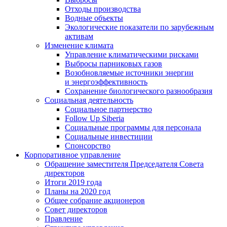
Отходы производства
Водные объекты
Экологические показатели по зарубежным
активам
Изменение климата
Управление климатическими рисками
Выбросы парниковых газов
Возобновляемые источники энергии
и энергоэффективность
Сохранение биологического разнообразия
Социальная деятельность
Социальное партнерство
Follow Up Siberia
Социальные программы для персонала
Социальные инвестиции
Спонсорство
Корпоративное управление
Обращение заместителя Председателя Совета
директоров
Итоги 2019 года
Планы на 2020 год
Общее собрание акционеров
Совет директоров
Правление