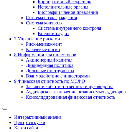
Корпоративный секретарь
Исполнительные органы
Биографии членов правления
Система вознаграждения
Система контроля
Система внутреннего контроля
Внешний аудит
7
Управление рисками
Риск-менеджмент
Ключевые риски
8
Информация для инвесторов
Акционерный капитал
Дивидендная политика
Долговые инструменты
Взаимодействие с инвеcторами
9
Финасовая отчетность по МСФО
Заявление об ответственности руководства
Аудиторское заключение независимых аудиторов
Консолидированная финансовая отчетность
Интерактивный анализ
Центр загрузки
Карта сайта