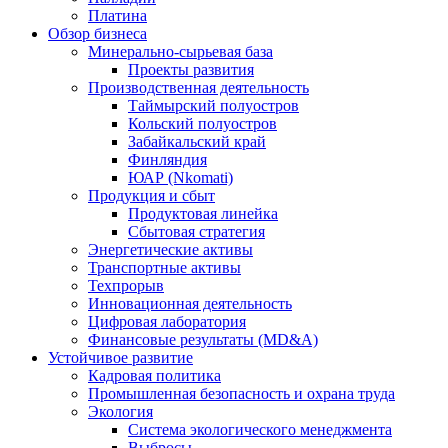
Платина
Обзор бизнеса
Минерально-сырьевая база
Проекты развития
Производственная деятельность
Таймырский полуостров
Кольский полуостров
Забайкальский край
Финляндия
ЮАР (Nkomati)
Продукция и сбыт
Продуктовая линейка
Сбытовая стратегия
Энергетические активы
Транспортные активы
Техпрорыв
Инновационная деятельность
Цифровая лаборатория
Финансовые результаты (MD&A)
Устойчивое развитие
Кадровая политика
Промышленная безопасность и охрана труда
Экология
Система экологического менеджмента
Выбросы