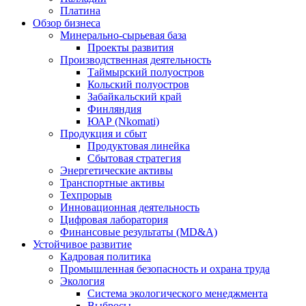
Платина
Обзор бизнеса
Минерально-сырьевая база
Проекты развития
Производственная деятельность
Таймырский полуостров
Кольский полуостров
Забайкальский край
Финляндия
ЮАР (Nkomati)
Продукция и сбыт
Продуктовая линейка
Сбытовая стратегия
Энергетические активы
Транспортные активы
Техпрорыв
Инновационная деятельность
Цифровая лаборатория
Финансовые результаты (MD&A)
Устойчивое развитие
Кадровая политика
Промышленная безопасность и охрана труда
Экология
Система экологического менеджмента
Выбросы