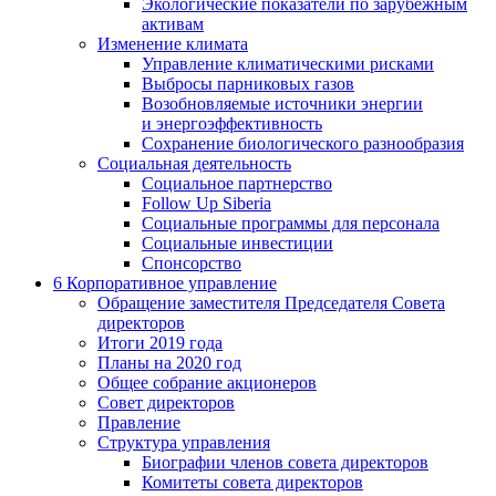
Экологические показатели по зарубежным
активам
Изменение климата
Управление климатическими рисками
Выбросы парниковых газов
Возобновляемые источники энергии
и энергоэффективность
Сохранение биологического разнообразия
Социальная деятельность
Социальное партнерство
Follow Up Siberia
Социальные программы для персонала
Социальные инвестиции
Спонсорство
6
Корпоративное управление
Обращение заместителя Председателя Совета
директоров
Итоги 2019 года
Планы на 2020 год
Общее собрание акционеров
Совет директоров
Правление
Структура управления
Биографии членов совета директоров
Комитеты совета директоров