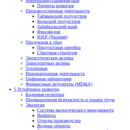
Минерально-сырьевая база
Проекты развития
Производственная деятельность
Таймырский полуостров
Кольский полуостров
Забайкальский край
Финляндия
ЮАР (Nkomati)
Продукция и сбыт
Продуктовая линейка
Сбытовая стратегия
Энергетические активы
Транспортные активы
Техпрорыв
Инновационная деятельность
Цифровая лаборатория
Финансовые результаты (MD&A)
5
Устойчивое развитие
Кадровая политика
Промышленная безопасность и охрана труда
Экология
Система экологического менеджмента
Выбросы
Отходы производства
Водные объекты