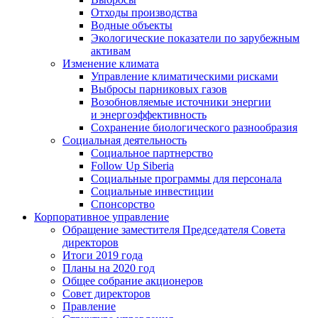
Отходы производства
Водные объекты
Экологические показатели по зарубежным
активам
Изменение климата
Управление климатическими рисками
Выбросы парниковых газов
Возобновляемые источники энергии
и энергоэффективность
Сохранение биологического разнообразия
Социальная деятельность
Социальное партнерство
Follow Up Siberia
Социальные программы для персонала
Социальные инвестиции
Спонсорство
Корпоративное управление
Обращение заместителя Председателя Совета
директоров
Итоги 2019 года
Планы на 2020 год
Общее собрание акционеров
Совет директоров
Правление