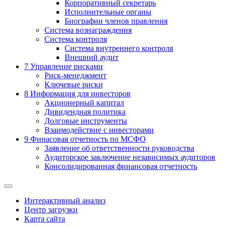
Корпоративный секретарь
Исполнительные органы
Биографии членов правления
Система вознаграждения
Система контроля
Система внутреннего контроля
Внешний аудит
7
Управление рисками
Риск-менеджмент
Ключевые риски
8
Информация для инвесторов
Акционерный капитал
Дивидендная политика
Долговые инструменты
Взаимодействие с инвеcторами
9
Финасовая отчетность по МСФО
Заявление об ответственности руководства
Аудиторское заключение независимых аудиторов
Консолидированная финансовая отчетность
Интерактивный анализ
Центр загрузки
Карта сайта