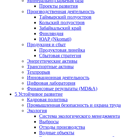
Минерально-сырьевая база
Проекты развития
Производственная деятельность
Таймырский полуостров
Кольский полуостров
Забайкальский край
Финляндия
ЮАР (Nkomati)
Продукция и сбыт
Продуктовая линейка
Сбытовая стратегия
Энергетические активы
Транспортные активы
Техпрорыв
Инновационная деятельность
Цифровая лаборатория
Финансовые результаты (MD&A)
5
Устойчивое развитие
Кадровая политика
Промышленная безопасность и охрана труда
Экология
Система экологического менеджмента
Выбросы
Отходы производства
Водные объекты