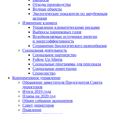
Отходы производства
Водные объекты
Экологические показатели по зарубежным
активам
Изменение климата
Управление климатическими рисками
Выбросы парниковых газов
Возобновляемые источники энергии
и энергоэффективность
Сохранение биологического разнообразия
Социальная деятельность
Социальное партнерство
Follow Up Siberia
Социальные программы для персонала
Социальные инвестиции
Спонсорство
Корпоративное управление
Обращение заместителя Председателя Совета
директоров
Итоги 2019 года
Планы на 2020 год
Общее собрание акционеров
Совет директоров
Правление