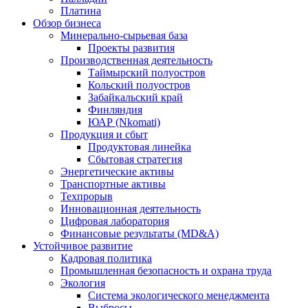
Платина
Обзор бизнеса
Минерально-сырьевая база
Проекты развития
Производственная деятельность
Таймырский полуостров
Кольский полуостров
Забайкальский край
Финляндия
ЮАР (Nkomati)
Продукция и сбыт
Продуктовая линейка
Сбытовая стратегия
Энергетические активы
Транспортные активы
Техпрорыв
Инновационная деятельность
Цифровая лаборатория
Финансовые результаты (MD&A)
Устойчивое развитие
Кадровая политика
Промышленная безопасность и охрана труда
Экология
Система экологического менеджмента
Выбросы