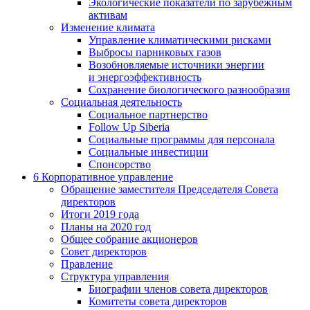
Экологические показатели по зарубежным
активам
Изменение климата
Управление климатическими рисками
Выбросы парниковых газов
Возобновляемые источники энергии
и энергоэффективность
Сохранение биологического разнообразия
Социальная деятельность
Социальное партнерство
Follow Up Siberia
Социальные программы для персонала
Социальные инвестиции
Спонсорство
6
Корпоративное управление
Обращение заместителя Председателя Совета
директоров
Итоги 2019 года
Планы на 2020 год
Общее собрание акционеров
Совет директоров
Правление
Структура управления
Биографии членов совета директоров
Комитеты совета директоров