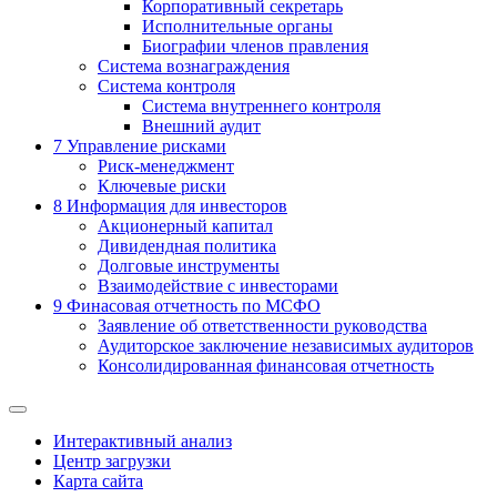
Корпоративный секретарь
Исполнительные органы
Биографии членов правления
Система вознаграждения
Система контроля
Система внутреннего контроля
Внешний аудит
7
Управление рисками
Риск-менеджмент
Ключевые риски
8
Информация для инвесторов
Акционерный капитал
Дивидендная политика
Долговые инструменты
Взаимодействие с инвеcторами
9
Финасовая отчетность по МСФО
Заявление об ответственности руководства
Аудиторское заключение независимых аудиторов
Консолидированная финансовая отчетность
Интерактивный анализ
Центр загрузки
Карта сайта