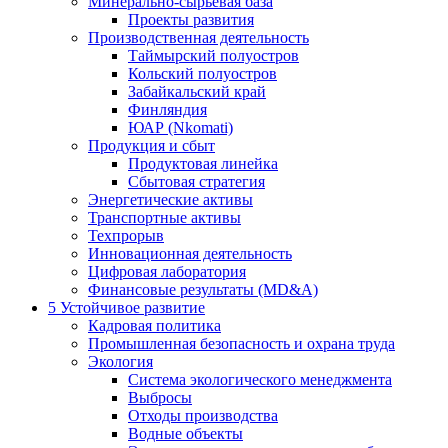
Минерально-сырьевая база
Проекты развития
Производственная деятельность
Таймырский полуостров
Кольский полуостров
Забайкальский край
Финляндия
ЮАР (Nkomati)
Продукция и сбыт
Продуктовая линейка
Сбытовая стратегия
Энергетические активы
Транспортные активы
Техпрорыв
Инновационная деятельность
Цифровая лаборатория
Финансовые результаты (MD&A)
5
Устойчивое развитие
Кадровая политика
Промышленная безопасность и охрана труда
Экология
Система экологического менеджмента
Выбросы
Отходы производства
Водные объекты