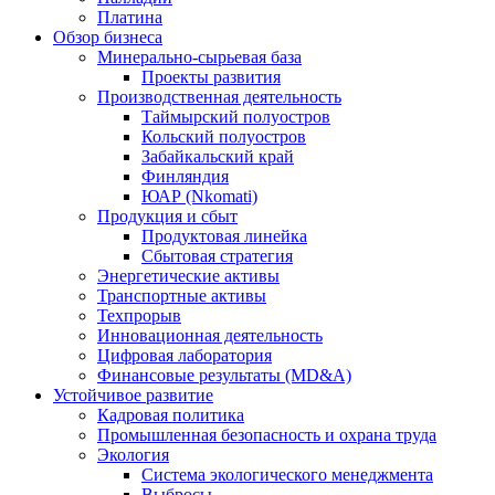
Платина
Обзор бизнеса
Минерально-сырьевая база
Проекты развития
Производственная деятельность
Таймырский полуостров
Кольский полуостров
Забайкальский край
Финляндия
ЮАР (Nkomati)
Продукция и сбыт
Продуктовая линейка
Сбытовая стратегия
Энергетические активы
Транспортные активы
Техпрорыв
Инновационная деятельность
Цифровая лаборатория
Финансовые результаты (MD&A)
Устойчивое развитие
Кадровая политика
Промышленная безопасность и охрана труда
Экология
Система экологического менеджмента
Выбросы