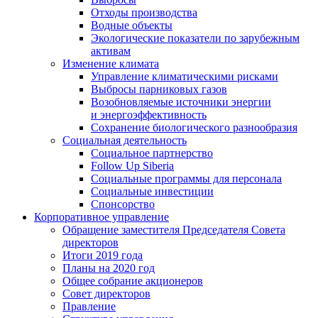
Отходы производства
Водные объекты
Экологические показатели по зарубежным
активам
Изменение климата
Управление климатическими рисками
Выбросы парниковых газов
Возобновляемые источники энергии
и энергоэффективность
Сохранение биологического разнообразия
Социальная деятельность
Социальное партнерство
Follow Up Siberia
Социальные программы для персонала
Социальные инвестиции
Спонсорство
Корпоративное управление
Обращение заместителя Председателя Совета
директоров
Итоги 2019 года
Планы на 2020 год
Общее собрание акционеров
Совет директоров
Правление