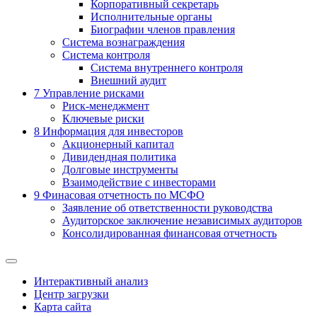
Корпоративный секретарь
Исполнительные органы
Биографии членов правления
Система вознаграждения
Система контроля
Система внутреннего контроля
Внешний аудит
7
Управление рисками
Риск-менеджмент
Ключевые риски
8
Информация для инвесторов
Акционерный капитал
Дивидендная политика
Долговые инструменты
Взаимодействие с инвеcторами
9
Финасовая отчетность по МСФО
Заявление об ответственности руководства
Аудиторское заключение независимых аудиторов
Консолидированная финансовая отчетность
Интерактивный анализ
Центр загрузки
Карта сайта