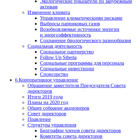
Экологические показатели по зарубежным
активам
Изменение климата
Управление климатическими рисками
Выбросы парниковых газов
Возобновляемые источники энергии
и энергоэффективность
Сохранение биологического разнообразия
Социальная деятельность
Социальное партнерство
Follow Up Siberia
Социальные программы для персонала
Социальные инвестиции
Спонсорство
6
Корпоративное управление
Обращение заместителя Председателя Совета
директоров
Итоги 2019 года
Планы на 2020 год
Общее собрание акционеров
Совет директоров
Правление
Структура управления
Биографии членов совета директоров
Комитеты совета директоров