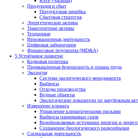
ЮАР (Nkomati)
Продукция и сбыт
Продуктовая линейка
Сбытовая стратегия
Энергетические активы
Транспортные активы
Техпрорыв
Инновационная деятельность
Цифровая лаборатория
Финансовые результаты (MD&A)
5
Устойчивое развитие
Кадровая политика
Промышленная безопасность и охрана труда
Экология
Система экологического менеджмента
Выбросы
Отходы производства
Водные объекты
Экологические показатели по зарубежным ак
Изменение климата
Управление климатическими рисками
Выбросы парниковых газов
Возобновляемые источники энергии и энерго
Сохранение биологического разнообразия
Социальная деятельность