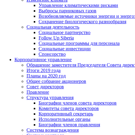
Управление климатическими рисками
Выбросы парниковых газов
Возобновляемые источники энергии и энерго
Сохранение биологического разнообразия
Социальная деятельность
Социальное партнерство
Follow Up Siberia
Социальные программы для персонала
Социальные инвестиции
Спонсорство
Корпоративное управление
Обращение заместителя Председателя Совета дирек
Итоги 2019 года
Планы на 2020 год
Общее собрание акционеров
Совет директоров
Правление
Структура управления
Биографии членов совета директоров
Комитеты совета директоров
Корпоративный секретарь
Исполнительные органы
Биографии членов правления
Система вознаграждения