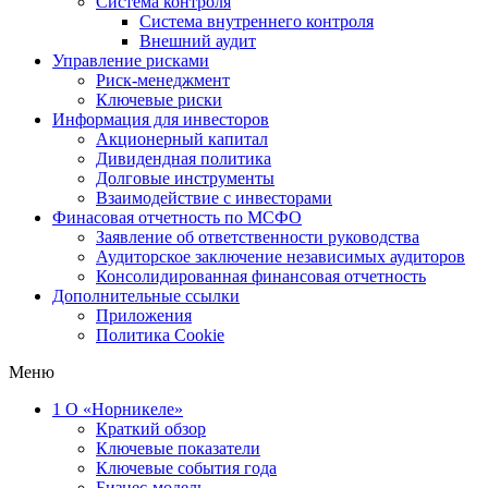
Система контроля
Система внутреннего контроля
Внешний аудит
Управление рисками
Риск-менеджмент
Ключевые риски
Информация для инвесторов
Акционерный капитал
Дивидендная политика
Долговые инструменты
Взаимодействие с инвеcторами
Финасовая отчетность по МСФО
Заявление об ответственности руководства
Аудиторское заключение независимых аудиторов
Консолидированная финансовая отчетность
Дополнительные ссылки
Приложения
Политика Cookie
Меню
1
О «Норникеле»
Краткий обзор
Ключевые показатели
Ключевые события года
Бизнес-модель