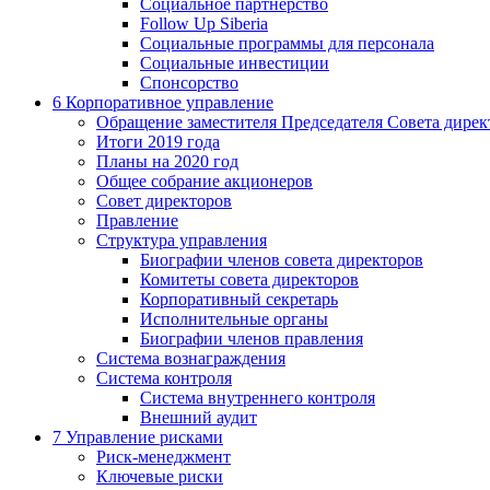
Социальное партнерство
Follow Up Siberia
Социальные программы для персонала
Социальные инвестиции
Спонсорство
6
Корпоративное управление
Обращение заместителя Председателя Совета дирек
Итоги 2019 года
Планы на 2020 год
Общее собрание акционеров
Совет директоров
Правление
Структура управления
Биографии членов совета директоров
Комитеты совета директоров
Корпоративный секретарь
Исполнительные органы
Биографии членов правления
Система вознаграждения
Система контроля
Система внутреннего контроля
Внешний аудит
7
Управление рисками
Риск-менеджмент
Ключевые риски