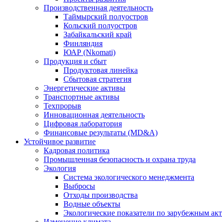
Производственная деятельность
Таймырский полуостров
Кольский полуостров
Забайкальский край
Финляндия
ЮАР (Nkomati)
Продукция и сбыт
Продуктовая линейка
Сбытовая стратегия
Энергетические активы
Транспортные активы
Техпрорыв
Инновационная деятельность
Цифровая лаборатория
Финансовые результаты (MD&A)
Устойчивое развитие
Кадровая политика
Промышленная безопасность и охрана труда
Экология
Система экологического менеджмента
Выбросы
Отходы производства
Водные объекты
Экологические показатели по зарубежным ак
Изменение климата