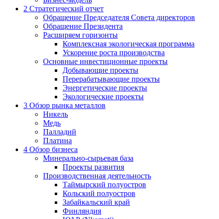
2
Стратегический отчет
Обращение Председателя Совета директоров
Обращение Президента
Расширяем горизонты
Комплексная экологическая программа
Ускорение роста производства
Основные инвестиционные проекты
Добывающие проекты
Перерабатывающие проекты
Энергетические проекты
Экологические проекты
3
Обзор рынка металлов
Никель
Медь
Палладий
Платина
4
Обзор бизнеса
Минерально-сырьевая база
Проекты развития
Производственная деятельность
Таймырский полуостров
Кольский полуостров
Забайкальский край
Финляндия