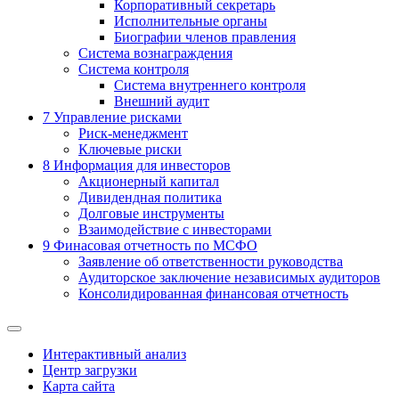
Корпоративный секретарь
Исполнительные органы
Биографии членов правления
Система вознаграждения
Система контроля
Система внутреннего контроля
Внешний аудит
7
Управление рисками
Риск-менеджмент
Ключевые риски
8
Информация для инвесторов
Акционерный капитал
Дивидендная политика
Долговые инструменты
Взаимодействие с инвеcторами
9
Финасовая отчетность по МСФО
Заявление об ответственности руководства
Аудиторское заключение независимых аудиторов
Консолидированная финансовая отчетность
Интерактивный анализ
Центр загрузки
Карта сайта