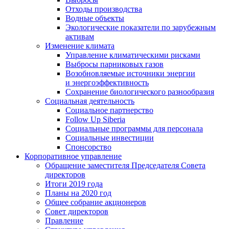
Отходы производства
Водные объекты
Экологические показатели по зарубежным
активам
Изменение климата
Управление климатическими рисками
Выбросы парниковых газов
Возобновляемые источники энергии
и энергоэффективность
Сохранение биологического разнообразия
Социальная деятельность
Социальное партнерство
Follow Up Siberia
Социальные программы для персонала
Социальные инвестиции
Спонсорство
Корпоративное управление
Обращение заместителя Председателя Совета
директоров
Итоги 2019 года
Планы на 2020 год
Общее собрание акционеров
Совет директоров
Правление