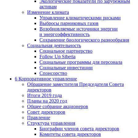
Экологические показатели по зарубежным
активам
Изменение климата
Управление климатическими рисками
Выбросы парниковых газов
Возобновляемые источники энергии
и энергоэффективность
Сохранение биологического разнообразия
Социальная деятельность
Социальное партнерство
Follow Up Siberia
Социальные программы для персонала
Социальные инвестиции
Спонсорство
6
Корпоративное управление
Обращение заместителя Председателя Совета
директоров
Итоги 2019 года
Планы на 2020 год
Общее собрание акционеров
Совет директоров
Правление
Структура управления
Биографии членов совета директоров
Комитеты совета директоров