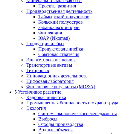
Минерально-сырьевая база
Проекты развития
Производственная деятельность
Таймырский полуостров
Кольский полуостров
Забайкальский край
Финляндия
ЮАР (Nkomati)
Продукция и сбыт
Продуктовая линейка
Сбытовая стратегия
Энергетические активы
Транспортные активы
Техпрорыв
Инновационная деятельность
Цифровая лаборатория
Финансовые результаты (MD&A)
5
Устойчивое развитие
Кадровая политика
Промышленная безопасность и охрана труда
Экология
Система экологического менеджмента
Выбросы
Отходы производства
Водные объекты