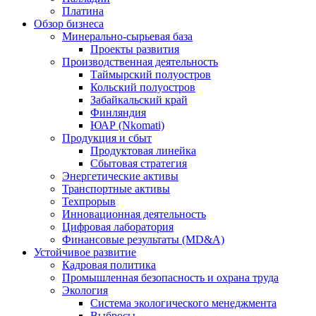
Платина
Обзор бизнеса
Минерально-сырьевая база
Проекты развития
Производственная деятельность
Таймырский полуостров
Кольский полуостров
Забайкальский край
Финляндия
ЮАР (Nkomati)
Продукция и сбыт
Продуктовая линейка
Сбытовая стратегия
Энергетические активы
Транспортные активы
Техпрорыв
Инновационная деятельность
Цифровая лаборатория
Финансовые результаты (MD&A)
Устойчивое развитие
Кадровая политика
Промышленная безопасность и охрана труда
Экология
Система экологического менеджмента
Выбросы