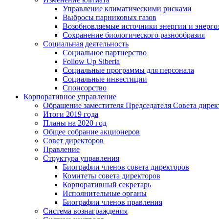
Управление климатическими рисками
Выбросы парниковых газов
Возобновляемые источники энергии и энерго
Сохранение биологического разнообразия
Социальная деятельность
Социальное партнерство
Follow Up Siberia
Социальные программы для персонала
Социальные инвестиции
Спонсорство
Корпоративное управление
Обращение заместителя Председателя Совета дирек
Итоги 2019 года
Планы на 2020 год
Общее собрание акционеров
Совет директоров
Правление
Структура управления
Биографии членов совета директоров
Комитеты совета директоров
Корпоративный секретарь
Исполнительные органы
Биографии членов правления
Система вознаграждения