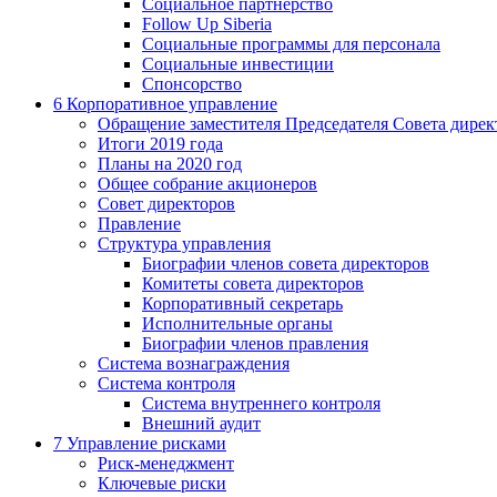
Социальное партнерство
Follow Up Siberia
Социальные программы для персонала
Социальные инвестиции
Спонсорство
6
Корпоративное управление
Обращение заместителя Председателя Совета дирек
Итоги 2019 года
Планы на 2020 год
Общее собрание акционеров
Совет директоров
Правление
Структура управления
Биографии членов совета директоров
Комитеты совета директоров
Корпоративный секретарь
Исполнительные органы
Биографии членов правления
Система вознаграждения
Система контроля
Система внутреннего контроля
Внешний аудит
7
Управление рисками
Риск-менеджмент
Ключевые риски