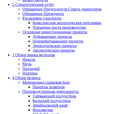
2
Стратегический отчет
Обращение Председателя Совета директоров
Обращение Президента
Расширяем горизонты
Комплексная экологическая программа
Ускорение роста производства
Основные инвестиционные проекты
Добывающие проекты
Перерабатывающие проекты
Энергетические проекты
Экологические проекты
3
Обзор рынка металлов
Никель
Медь
Палладий
Платина
4
Обзор бизнеса
Минерально-сырьевая база
Проекты развития
Производственная деятельность
Таймырский полуостров
Кольский полуостров
Забайкальский край
Финляндия