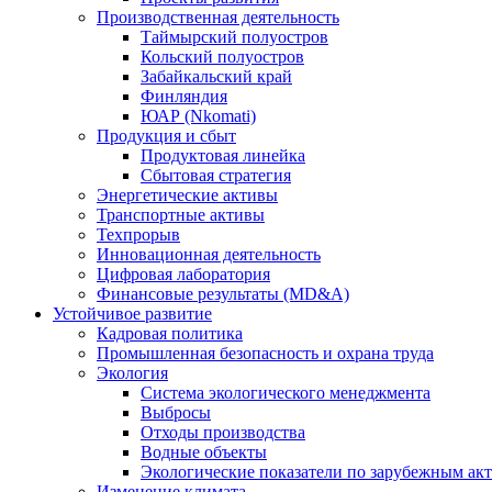
Производственная деятельность
Таймырский полуостров
Кольский полуостров
Забайкальский край
Финляндия
ЮАР (Nkomati)
Продукция и сбыт
Продуктовая линейка
Сбытовая стратегия
Энергетические активы
Транспортные активы
Техпрорыв
Инновационная деятельность
Цифровая лаборатория
Финансовые результаты (MD&A)
Устойчивое развитие
Кадровая политика
Промышленная безопасность и охрана труда
Экология
Система экологического менеджмента
Выбросы
Отходы производства
Водные объекты
Экологические показатели по зарубежным ак
Изменение климата