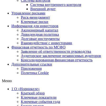
Система контроля
Система внутреннего контроля
Внешний аудит
Управление рисками
Риск-менеджмент
Ключевые риски
Информация для инвесторов
Акционерный капитал
Дивидендная политика
Долговые инструменты
Взаимодействие с инвеcторами
Финасовая отчетность по МСФО
Заявление об ответственности руководства
Аудиторское заключение независимых аудиторов
Консолидированная финансовая отчетность
Дополнительные ссылки
Приложения
Политика Cookie
Меню
1
О «Норникеле»
Краткий обзор
Ключевые показатели
Ключевые события года
Бизнес-модель