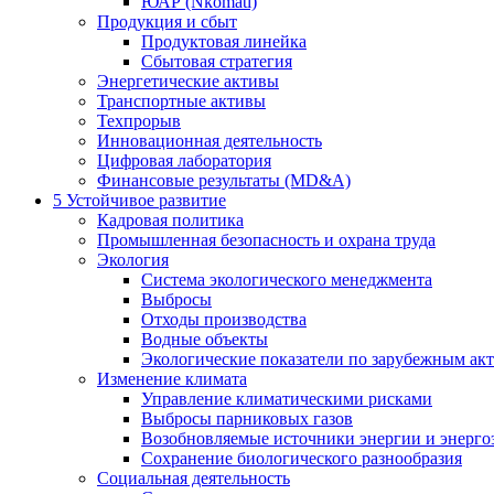
ЮАР (Nkomati)
Продукция и сбыт
Продуктовая линейка
Сбытовая стратегия
Энергетические активы
Транспортные активы
Техпрорыв
Инновационная деятельность
Цифровая лаборатория
Финансовые результаты (MD&A)
5
Устойчивое развитие
Кадровая политика
Промышленная безопасность и охрана труда
Экология
Система экологического менеджмента
Выбросы
Отходы производства
Водные объекты
Экологические показатели по зарубежным ак
Изменение климата
Управление климатическими рисками
Выбросы парниковых газов
Возобновляемые источники энергии и энерго
Сохранение биологического разнообразия
Социальная деятельность