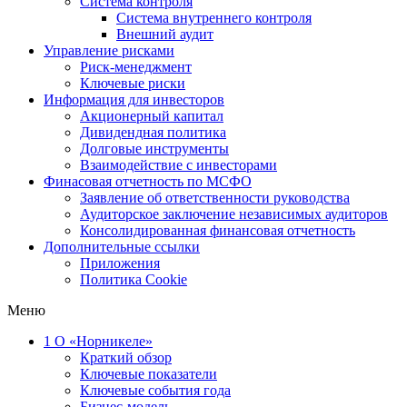
Система контроля
Система внутреннего контроля
Внешний аудит
Управление рисками
Риск-менеджмент
Ключевые риски
Информация для инвесторов
Акционерный капитал
Дивидендная политика
Долговые инструменты
Взаимодействие с инвеcторами
Финасовая отчетность по МСФО
Заявление об ответственности руководства
Аудиторское заключение независимых аудиторов
Консолидированная финансовая отчетность
Дополнительные ссылки
Приложения
Политика Cookie
Меню
1
О «Норникеле»
Краткий обзор
Ключевые показатели
Ключевые события года
Бизнес-модель