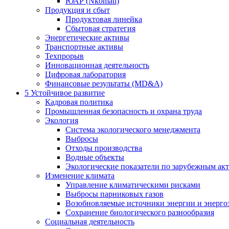
ЮАР (Nkomati)
Продукция и сбыт
Продуктовая линейка
Сбытовая стратегия
Энергетические активы
Транспортные активы
Техпрорыв
Инновационная деятельность
Цифровая лаборатория
Финансовые результаты (MD&A)
5
Устойчивое развитие
Кадровая политика
Промышленная безопасность и охрана труда
Экология
Система экологического менеджмента
Выбросы
Отходы производства
Водные объекты
Экологические показатели по зарубежным ак
Изменение климата
Управление климатическими рисками
Выбросы парниковых газов
Возобновляемые источники энергии и энерго
Сохранение биологического разнообразия
Социальная деятельность