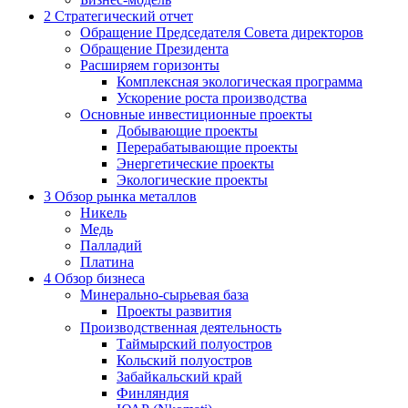
2
Стратегический отчет
Обращение Председателя Совета директоров
Обращение Президента
Расширяем горизонты
Комплексная экологическая программа
Ускорение роста производства
Основные инвестиционные проекты
Добывающие проекты
Перерабатывающие проекты
Энергетические проекты
Экологические проекты
3
Обзор рынка металлов
Никель
Медь
Палладий
Платина
4
Обзор бизнеса
Минерально-сырьевая база
Проекты развития
Производственная деятельность
Таймырский полуостров
Кольский полуостров
Забайкальский край
Финляндия