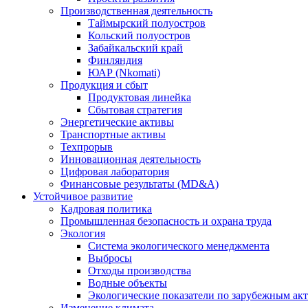
Производственная деятельность
Таймырский полуостров
Кольский полуостров
Забайкальский край
Финляндия
ЮАР (Nkomati)
Продукция и сбыт
Продуктовая линейка
Сбытовая стратегия
Энергетические активы
Транспортные активы
Техпрорыв
Инновационная деятельность
Цифровая лаборатория
Финансовые результаты (MD&A)
Устойчивое развитие
Кадровая политика
Промышленная безопасность и охрана труда
Экология
Система экологического менеджмента
Выбросы
Отходы производства
Водные объекты
Экологические показатели по зарубежным ак
Изменение климата