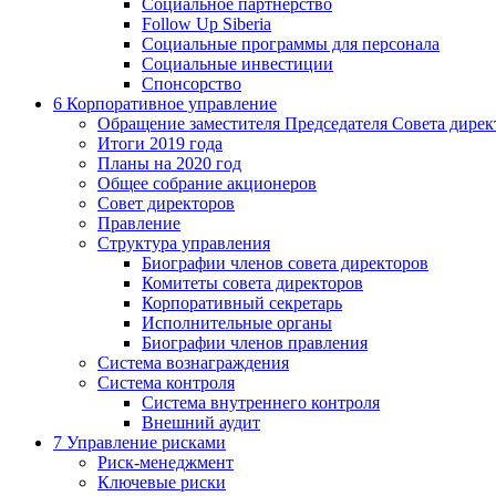
Социальное партнерство
Follow Up Siberia
Социальные программы для персонала
Социальные инвестиции
Спонсорство
6
Корпоративное управление
Обращение заместителя Председателя Совета дирек
Итоги 2019 года
Планы на 2020 год
Общее собрание акционеров
Совет директоров
Правление
Структура управления
Биографии членов совета директоров
Комитеты совета директоров
Корпоративный секретарь
Исполнительные органы
Биографии членов правления
Система вознаграждения
Система контроля
Система внутреннего контроля
Внешний аудит
7
Управление рисками
Риск-менеджмент
Ключевые риски