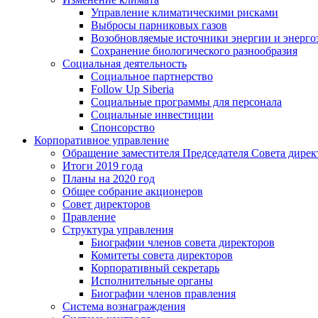
Управление климатическими рисками
Выбросы парниковых газов
Возобновляемые источники энергии и энерго
Сохранение биологического разнообразия
Социальная деятельность
Социальное партнерство
Follow Up Siberia
Социальные программы для персонала
Социальные инвестиции
Спонсорство
Корпоративное управление
Обращение заместителя Председателя Совета дирек
Итоги 2019 года
Планы на 2020 год
Общее собрание акционеров
Совет директоров
Правление
Структура управления
Биографии членов совета директоров
Комитеты совета директоров
Корпоративный секретарь
Исполнительные органы
Биографии членов правления
Система вознаграждения