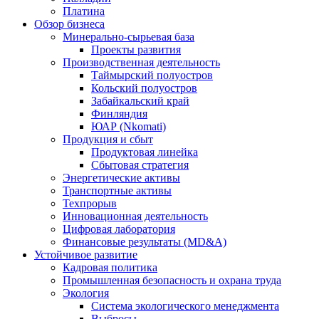
Платина
Обзор бизнеса
Минерально-сырьевая база
Проекты развития
Производственная деятельность
Таймырский полуостров
Кольский полуостров
Забайкальский край
Финляндия
ЮАР (Nkomati)
Продукция и сбыт
Продуктовая линейка
Сбытовая стратегия
Энергетические активы
Транспортные активы
Техпрорыв
Инновационная деятельность
Цифровая лаборатория
Финансовые результаты (MD&A)
Устойчивое развитие
Кадровая политика
Промышленная безопасность и охрана труда
Экология
Система экологического менеджмента
Выбросы