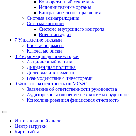
Корпоративный секретарь
Исполнительные органы
Биографии членов правления
Система вознаграждения
Система контроля
Система внутреннего контроля
Внешний аудит
7
Управление рисками
Риск-менеджмент
Ключевые риски
8
Информация для инвесторов
Акционерный капитал
Дивидендная политика
Долговые инструменты
Взаимодействие с инвеcторами
9
Финасовая отчетность по МСФО
Заявление об ответственности руководства
Аудиторское заключение независимых аудиторов
Консолидированная финансовая отчетность
Интерактивный анализ
Центр загрузки
Карта сайта