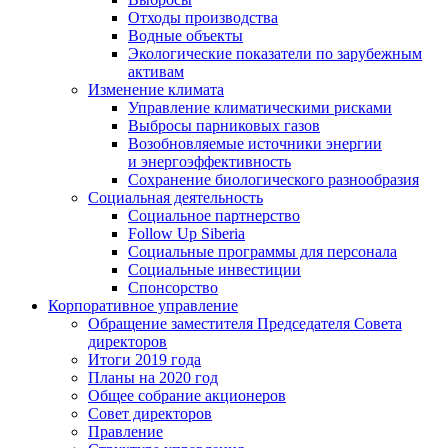
Отходы производства
Водные объекты
Экологические показатели по зарубежным
активам
Изменение климата
Управление климатическими рисками
Выбросы парниковых газов
Возобновляемые источники энергии
и энергоэффективность
Сохранение биологического разнообразия
Социальная деятельность
Социальное партнерство
Follow Up Siberia
Социальные программы для персонала
Социальные инвестиции
Спонсорство
Корпоративное управление
Обращение заместителя Председателя Совета
директоров
Итоги 2019 года
Планы на 2020 год
Общее собрание акционеров
Совет директоров
Правление