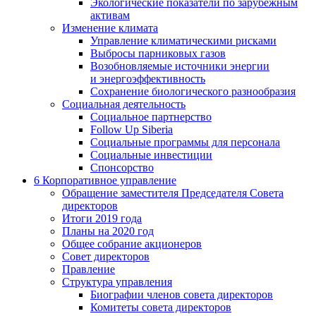
Экологические показатели по зарубежным
активам
Изменение климата
Управление климатическими рисками
Выбросы парниковых газов
Возобновляемые источники энергии
и энергоэффективность
Сохранение биологического разнообразия
Социальная деятельность
Социальное партнерство
Follow Up Siberia
Социальные программы для персонала
Социальные инвестиции
Спонсорство
6
Корпоративное управление
Обращение заместителя Председателя Совета
директоров
Итоги 2019 года
Планы на 2020 год
Общее собрание акционеров
Совет директоров
Правление
Структура управления
Биографии членов совета директоров
Комитеты совета директоров