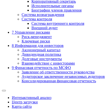
Корпоративный секретарь
Исполнительные органы
Биографии членов правления
Система вознаграждения
Система контроля
Система внутреннего контроля
Внешний аудит
7
Управление рисками
Риск-менеджмент
Ключевые риски
8
Информация для инвесторов
Акционерный капитал
Дивидендная политика
Долговые инструменты
Взаимодействие с инвеcторами
9
Финасовая отчетность по МСФО
Заявление об ответственности руководства
Аудиторское заключение независимых аудиторов
Консолидированная финансовая отчетность
Интерактивный анализ
Центр загрузки
Карта сайта