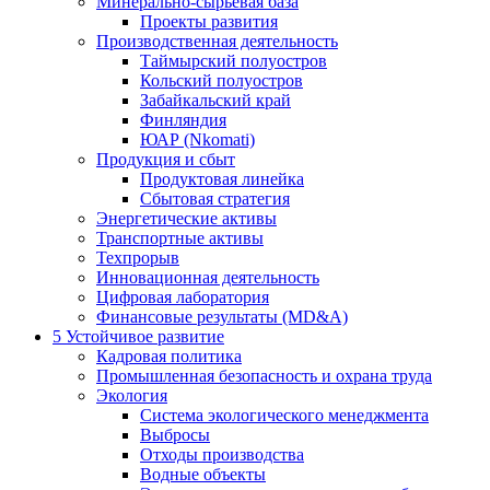
Минерально-сырьевая база
Проекты развития
Производственная деятельность
Таймырский полуостров
Кольский полуостров
Забайкальский край
Финляндия
ЮАР (Nkomati)
Продукция и сбыт
Продуктовая линейка
Сбытовая стратегия
Энергетические активы
Транспортные активы
Техпрорыв
Инновационная деятельность
Цифровая лаборатория
Финансовые результаты (MD&A)
5
Устойчивое развитие
Кадровая политика
Промышленная безопасность и охрана труда
Экология
Система экологического менеджмента
Выбросы
Отходы производства
Водные объекты