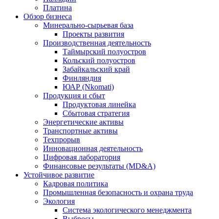
Платина
Обзор бизнеса
Минерально-сырьевая база
Проекты развития
Производственная деятельность
Таймырский полуостров
Кольский полуостров
Забайкальский край
Финляндия
ЮАР (Nkomati)
Продукция и сбыт
Продуктовая линейка
Сбытовая стратегия
Энергетические активы
Транспортные активы
Техпрорыв
Инновационная деятельность
Цифровая лаборатория
Финансовые результаты (MD&A)
Устойчивое развитие
Кадровая политика
Промышленная безопасность и охрана труда
Экология
Система экологического менеджмента
Выбросы