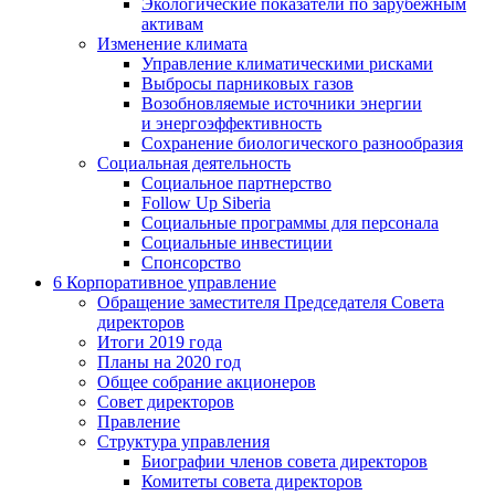
Экологические показатели по зарубежным
активам
Изменение климата
Управление климатическими рисками
Выбросы парниковых газов
Возобновляемые источники энергии
и энергоэффективность
Сохранение биологического разнообразия
Социальная деятельность
Социальное партнерство
Follow Up Siberia
Социальные программы для персонала
Социальные инвестиции
Спонсорство
6
Корпоративное управление
Обращение заместителя Председателя Совета
директоров
Итоги 2019 года
Планы на 2020 год
Общее собрание акционеров
Совет директоров
Правление
Структура управления
Биографии членов совета директоров
Комитеты совета директоров