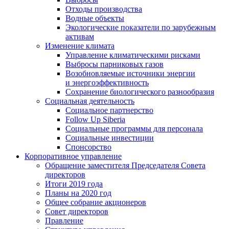
Отходы производства
Водные объекты
Экологические показатели по зарубежным
активам
Изменение климата
Управление климатическими рисками
Выбросы парниковых газов
Возобновляемые источники энергии
и энергоэффективность
Сохранение биологического разнообразия
Социальная деятельность
Социальное партнерство
Follow Up Siberia
Социальные программы для персонала
Социальные инвестиции
Спонсорство
Корпоративное управление
Обращение заместителя Председателя Совета
директоров
Итоги 2019 года
Планы на 2020 год
Общее собрание акционеров
Совет директоров
Правление