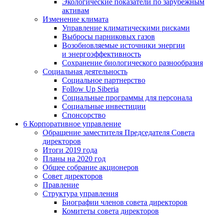
Экологические показатели по зарубежным
активам
Изменение климата
Управление климатическими рисками
Выбросы парниковых газов
Возобновляемые источники энергии
и энергоэффективность
Сохранение биологического разнообразия
Социальная деятельность
Социальное партнерство
Follow Up Siberia
Социальные программы для персонала
Социальные инвестиции
Спонсорство
6
Корпоративное управление
Обращение заместителя Председателя Совета
директоров
Итоги 2019 года
Планы на 2020 год
Общее собрание акционеров
Совет директоров
Правление
Структура управления
Биографии членов совета директоров
Комитеты совета директоров