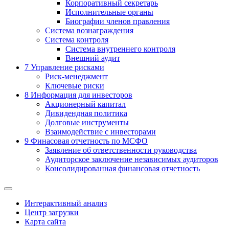
Корпоративный секретарь
Исполнительные органы
Биографии членов правления
Система вознаграждения
Система контроля
Система внутреннего контроля
Внешний аудит
7
Управление рисками
Риск-менеджмент
Ключевые риски
8
Информация для инвесторов
Акционерный капитал
Дивидендная политика
Долговые инструменты
Взаимодействие с инвеcторами
9
Финасовая отчетность по МСФО
Заявление об ответственности руководства
Аудиторское заключение независимых аудиторов
Консолидированная финансовая отчетность
Интерактивный анализ
Центр загрузки
Карта сайта