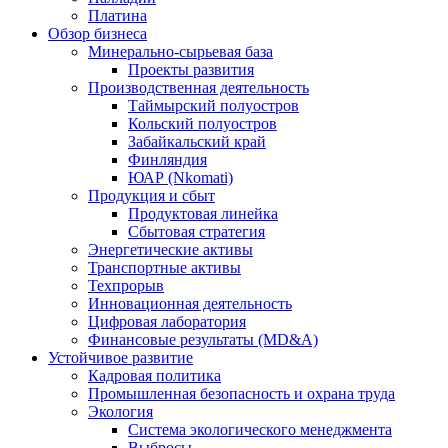
Платина
Обзор бизнеса
Минерально-сырьевая база
Проекты развития
Производственная деятельность
Таймырский полуостров
Кольский полуостров
Забайкальский край
Финляндия
ЮАР (Nkomati)
Продукция и сбыт
Продуктовая линейка
Сбытовая стратегия
Энергетические активы
Транспортные активы
Техпрорыв
Инновационная деятельность
Цифровая лаборатория
Финансовые результаты (MD&A)
Устойчивое развитие
Кадровая политика
Промышленная безопасность и охрана труда
Экология
Система экологического менеджмента
Выбросы