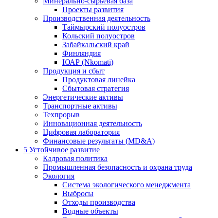
Минерально-сырьевая база
Проекты развития
Производственная деятельность
Таймырский полуостров
Кольский полуостров
Забайкальский край
Финляндия
ЮАР (Nkomati)
Продукция и сбыт
Продуктовая линейка
Сбытовая стратегия
Энергетические активы
Транспортные активы
Техпрорыв
Инновационная деятельность
Цифровая лаборатория
Финансовые результаты (MD&A)
5
Устойчивое развитие
Кадровая политика
Промышленная безопасность и охрана труда
Экология
Система экологического менеджмента
Выбросы
Отходы производства
Водные объекты