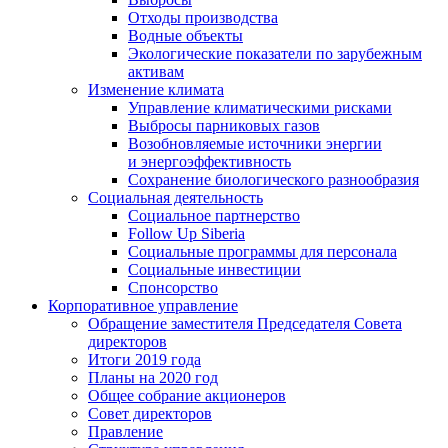
Отходы производства
Водные объекты
Экологические показатели по зарубежным
активам
Изменение климата
Управление климатическими рисками
Выбросы парниковых газов
Возобновляемые источники энергии
и энергоэффективность
Сохранение биологического разнообразия
Социальная деятельность
Социальное партнерство
Follow Up Siberia
Социальные программы для персонала
Социальные инвестиции
Спонсорство
Корпоративное управление
Обращение заместителя Председателя Совета
директоров
Итоги 2019 года
Планы на 2020 год
Общее собрание акционеров
Совет директоров
Правление