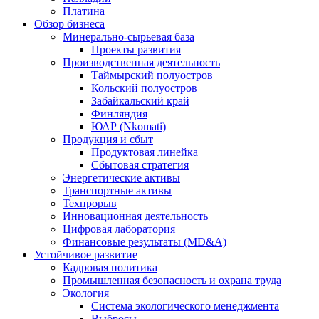
Платина
Обзор бизнеса
Минерально-сырьевая база
Проекты развития
Производственная деятельность
Таймырский полуостров
Кольский полуостров
Забайкальский край
Финляндия
ЮАР (Nkomati)
Продукция и сбыт
Продуктовая линейка
Сбытовая стратегия
Энергетические активы
Транспортные активы
Техпрорыв
Инновационная деятельность
Цифровая лаборатория
Финансовые результаты (MD&A)
Устойчивое развитие
Кадровая политика
Промышленная безопасность и охрана труда
Экология
Система экологического менеджмента
Выбросы