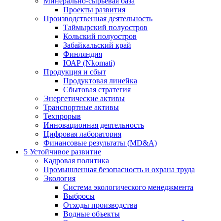
Минерально-сырьевая база
Проекты развития
Производственная деятельность
Таймырский полуостров
Кольский полуостров
Забайкальский край
Финляндия
ЮАР (Nkomati)
Продукция и сбыт
Продуктовая линейка
Сбытовая стратегия
Энергетические активы
Транспортные активы
Техпрорыв
Инновационная деятельность
Цифровая лаборатория
Финансовые результаты (MD&A)
5
Устойчивое развитие
Кадровая политика
Промышленная безопасность и охрана труда
Экология
Система экологического менеджмента
Выбросы
Отходы производства
Водные объекты