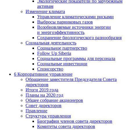
Экологические показатели по зарубежным
активам
Изменение климата
Управление климатическими рисками
Выбросы парниковых газов
Возобновляемые источники энергии
и энергоэффективность
Сохранение биологического разнообразия
Социальная деятельность
Социальное партнерство
Follow Up Siberia
Социальные программы для персонала
Социальные инвестиции
Спонсорство
6
Корпоративное управление
Обращение заместителя Председателя Совета
директоров
Итоги 2019 года
Планы на 2020 год
Общее собрание акционеров
Совет директоров
Правление
Структура управления
Биографии членов совета директоров
Комитеты совета директоров