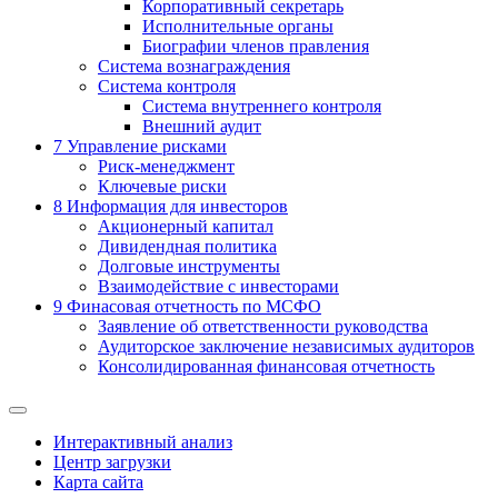
Корпоративный секретарь
Исполнительные органы
Биографии членов правления
Система вознаграждения
Система контроля
Система внутреннего контроля
Внешний аудит
7
Управление рисками
Риск-менеджмент
Ключевые риски
8
Информация для инвесторов
Акционерный капитал
Дивидендная политика
Долговые инструменты
Взаимодействие с инвеcторами
9
Финасовая отчетность по МСФО
Заявление об ответственности руководства
Аудиторское заключение независимых аудиторов
Консолидированная финансовая отчетность
Интерактивный анализ
Центр загрузки
Карта сайта