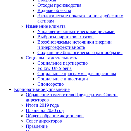
Отходы производства
Водные объекты
Экологические показатели по зарубежным
активам
Изменение климата
Управление климатическими рисками
Выбросы парниковых газов
Возобновляемые источники энергии
и энергоэффективность
Сохранение биологического разнообразия
Социальная деятельность
Социальное партнерство
Follow Up Siberia
Социальные программы для персонала
Социальные инвестиции
Спонсорство
Корпоративное управление
Обращение заместителя Председателя Совета
директоров
Итоги 2019 года
Планы на 2020 год
Общее собрание акционеров
Совет директоров
Правление