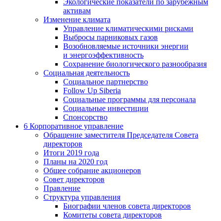
Экологические показатели по зарубежным
активам
Изменение климата
Управление климатическими рисками
Выбросы парниковых газов
Возобновляемые источники энергии
и энергоэффективность
Сохранение биологического разнообразия
Социальная деятельность
Социальное партнерство
Follow Up Siberia
Социальные программы для персонала
Социальные инвестиции
Спонсорство
6
Корпоративное управление
Обращение заместителя Председателя Совета
директоров
Итоги 2019 года
Планы на 2020 год
Общее собрание акционеров
Совет директоров
Правление
Структура управления
Биографии членов совета директоров
Комитеты совета директоров