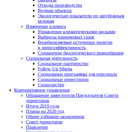
Отходы производства
Водные объекты
Экологические показатели по зарубежным
активам
Изменение климата
Управление климатическими рисками
Выбросы парниковых газов
Возобновляемые источники энергии
и энергоэффективность
Сохранение биологического разнообразия
Социальная деятельность
Социальное партнерство
Follow Up Siberia
Социальные программы для персонала
Социальные инвестиции
Спонсорство
Корпоративное управление
Обращение заместителя Председателя Совета
директоров
Итоги 2019 года
Планы на 2020 год
Общее собрание акционеров
Совет директоров
Правление