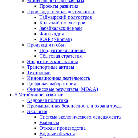
Минерально-сырьевая база
Проекты развития
Производственная деятельность
Таймырский полуостров
Кольский полуостров
Забайкальский край
Финляндия
ЮАР (Nkomati)
Продукция и сбыт
Продуктовая линейка
Сбытовая стратегия
Энергетические активы
Транспортные активы
Техпрорыв
Инновационная деятельность
Цифровая лаборатория
Финансовые результаты (MD&A)
5
Устойчивое развитие
Кадровая политика
Промышленная безопасность и охрана труда
Экология
Система экологического менеджмента
Выбросы
Отходы производства
Водные объекты