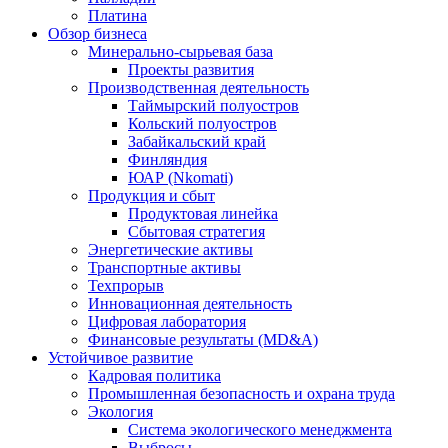
Платина
Обзор бизнеса
Минерально-сырьевая база
Проекты развития
Производственная деятельность
Таймырский полуостров
Кольский полуостров
Забайкальский край
Финляндия
ЮАР (Nkomati)
Продукция и сбыт
Продуктовая линейка
Сбытовая стратегия
Энергетические активы
Транспортные активы
Техпрорыв
Инновационная деятельность
Цифровая лаборатория
Финансовые результаты (MD&A)
Устойчивое развитие
Кадровая политика
Промышленная безопасность и охрана труда
Экология
Система экологического менеджмента
Выбросы