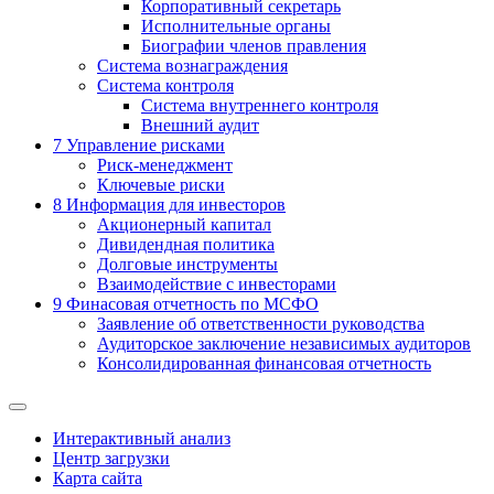
Корпоративный секретарь
Исполнительные органы
Биографии членов правления
Система вознаграждения
Система контроля
Система внутреннего контроля
Внешний аудит
7
Управление рисками
Риск-менеджмент
Ключевые риски
8
Информация для инвесторов
Акционерный капитал
Дивидендная политика
Долговые инструменты
Взаимодействие с инвеcторами
9
Финасовая отчетность по МСФО
Заявление об ответственности руководства
Аудиторское заключение независимых аудиторов
Консолидированная финансовая отчетность
Интерактивный анализ
Центр загрузки
Карта сайта