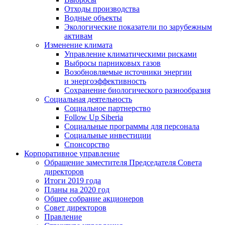
Отходы производства
Водные объекты
Экологические показатели по зарубежным
активам
Изменение климата
Управление климатическими рисками
Выбросы парниковых газов
Возобновляемые источники энергии
и энергоэффективность
Сохранение биологического разнообразия
Социальная деятельность
Социальное партнерство
Follow Up Siberia
Социальные программы для персонала
Социальные инвестиции
Спонсорство
Корпоративное управление
Обращение заместителя Председателя Совета
директоров
Итоги 2019 года
Планы на 2020 год
Общее собрание акционеров
Совет директоров
Правление