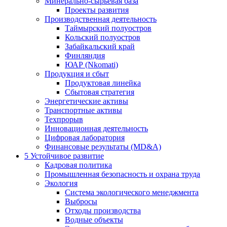
Минерально-сырьевая база
Проекты развития
Производственная деятельность
Таймырский полуостров
Кольский полуостров
Забайкальский край
Финляндия
ЮАР (Nkomati)
Продукция и сбыт
Продуктовая линейка
Сбытовая стратегия
Энергетические активы
Транспортные активы
Техпрорыв
Инновационная деятельность
Цифровая лаборатория
Финансовые результаты (MD&A)
5
Устойчивое развитие
Кадровая политика
Промышленная безопасность и охрана труда
Экология
Система экологического менеджмента
Выбросы
Отходы производства
Водные объекты