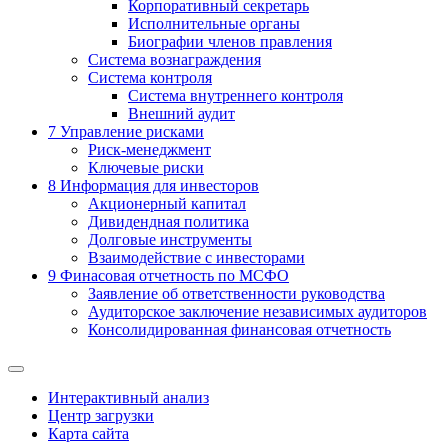
Корпоративный секретарь
Исполнительные органы
Биографии членов правления
Система вознаграждения
Система контроля
Система внутреннего контроля
Внешний аудит
7
Управление рисками
Риск-менеджмент
Ключевые риски
8
Информация для инвесторов
Акционерный капитал
Дивидендная политика
Долговые инструменты
Взаимодействие с инвеcторами
9
Финасовая отчетность по МСФО
Заявление об ответственности руководства
Аудиторское заключение независимых аудиторов
Консолидированная финансовая отчетность
Интерактивный анализ
Центр загрузки
Карта сайта