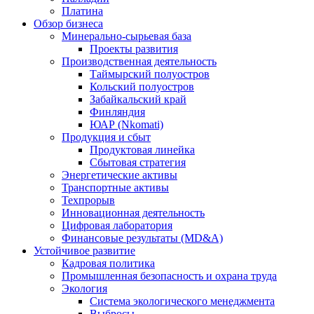
Платина
Обзор бизнеса
Минерально-сырьевая база
Проекты развития
Производственная деятельность
Таймырский полуостров
Кольский полуостров
Забайкальский край
Финляндия
ЮАР (Nkomati)
Продукция и сбыт
Продуктовая линейка
Сбытовая стратегия
Энергетические активы
Транспортные активы
Техпрорыв
Инновационная деятельность
Цифровая лаборатория
Финансовые результаты (MD&A)
Устойчивое развитие
Кадровая политика
Промышленная безопасность и охрана труда
Экология
Система экологического менеджмента
Выбросы