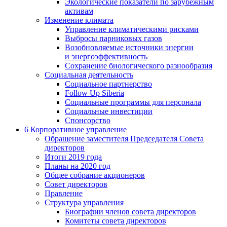
Экологические показатели по зарубежным
активам
Изменение климата
Управление климатическими рисками
Выбросы парниковых газов
Возобновляемые источники энергии
и энергоэффективность
Сохранение биологического разнообразия
Социальная деятельность
Социальное партнерство
Follow Up Siberia
Социальные программы для персонала
Социальные инвестиции
Спонсорство
6
Корпоративное управление
Обращение заместителя Председателя Совета
директоров
Итоги 2019 года
Планы на 2020 год
Общее собрание акционеров
Совет директоров
Правление
Структура управления
Биографии членов совета директоров
Комитеты совета директоров