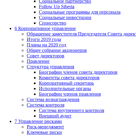
Социальное партнерство
Follow Up Siberia
Социальные программы для персонала
Социальные инвестиции
Спонсорство
6
Корпоративное управление
Обращение заместителя Председателя Совета дирек
Итоги 2019 года
Планы на 2020 год
Общее собрание акционеров
Совет директоров
Правление
Структура управления
Биографии членов совета директоров
Комитеты совета директоров
Корпоративный секретарь
Исполнительные органы
Биографии членов правления
Система вознаграждения
Система контроля
Система внутреннего контроля
Внешний аудит
7
Управление рисками
Риск-менеджмент
Ключевые риски