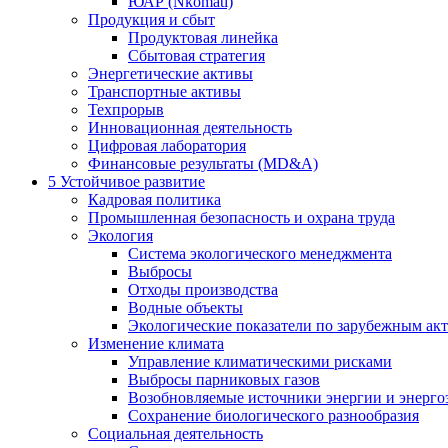
ЮАР (Nkomati)
Продукция и сбыт
Продуктовая линейка
Сбытовая стратегия
Энергетические активы
Транспортные активы
Техпрорыв
Инновационная деятельность
Цифровая лаборатория
Финансовые результаты (MD&A)
5
Устойчивое развитие
Кадровая политика
Промышленная безопасность и охрана труда
Экология
Система экологического менеджмента
Выбросы
Отходы производства
Водные объекты
Экологические показатели по зарубежным ак
Изменение климата
Управление климатическими рисками
Выбросы парниковых газов
Возобновляемые источники энергии и энерго
Сохранение биологического разнообразия
Социальная деятельность