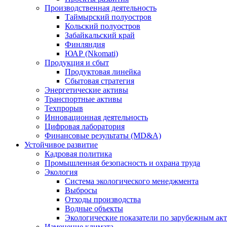
Производственная деятельность
Таймырский полуостров
Кольский полуостров
Забайкальский край
Финляндия
ЮАР (Nkomati)
Продукция и сбыт
Продуктовая линейка
Сбытовая стратегия
Энергетические активы
Транспортные активы
Техпрорыв
Инновационная деятельность
Цифровая лаборатория
Финансовые результаты (MD&A)
Устойчивое развитие
Кадровая политика
Промышленная безопасность и охрана труда
Экология
Система экологического менеджмента
Выбросы
Отходы производства
Водные объекты
Экологические показатели по зарубежным ак
Изменение климата