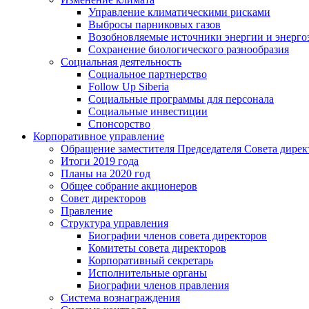
Управление климатическими рисками
Выбросы парниковых газов
Возобновляемые источники энергии и энерго
Сохранение биологического разнообразия
Социальная деятельность
Социальное партнерство
Follow Up Siberia
Социальные программы для персонала
Социальные инвестиции
Спонсорство
Корпоративное управление
Обращение заместителя Председателя Совета дирек
Итоги 2019 года
Планы на 2020 год
Общее собрание акционеров
Совет директоров
Правление
Структура управления
Биографии членов совета директоров
Комитеты совета директоров
Корпоративный секретарь
Исполнительные органы
Биографии членов правления
Система вознаграждения