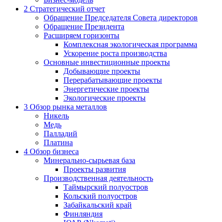
2
Стратегический отчет
Обращение Председателя Совета директоров
Обращение Президента
Расширяем горизонты
Комплексная экологическая программа
Ускорение роста производства
Основные инвестиционные проекты
Добывающие проекты
Перерабатывающие проекты
Энергетические проекты
Экологические проекты
3
Обзор рынка металлов
Никель
Медь
Палладий
Платина
4
Обзор бизнеса
Минерально-сырьевая база
Проекты развития
Производственная деятельность
Таймырский полуостров
Кольский полуостров
Забайкальский край
Финляндия