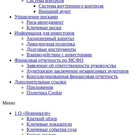
Система контроля
Система внутреннего контроля
Внешний аудит
Управление рисками
Риск-менеджмент
Ключевые риски
Информация для инвесторов
Акционерный капитал
Дивидендная политика
Долговые инструменты
Взаимодействие с инвеcторами
Финасовая отчетность по МСФО
Заявление об ответственности руководства
Аудиторское заключение независимых аудиторов
Консолидированная финансовая отчетность
Дополнительные ссылки
Приложения
Политика Cookie
Меню
1
О «Норникеле»
Краткий обзор
Ключевые показатели
Ключевые события года
Бизнес-модель