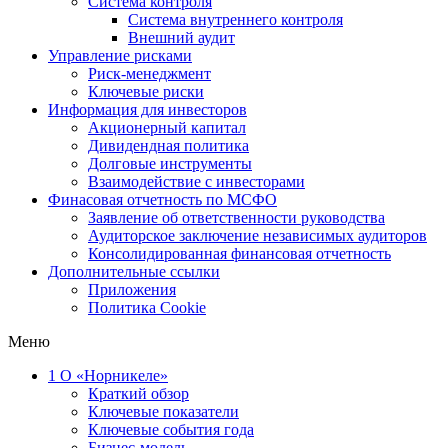
Система контроля
Система внутреннего контроля
Внешний аудит
Управление рисками
Риск-менеджмент
Ключевые риски
Информация для инвесторов
Акционерный капитал
Дивидендная политика
Долговые инструменты
Взаимодействие с инвеcторами
Финасовая отчетность по МСФО
Заявление об ответственности руководства
Аудиторское заключение независимых аудиторов
Консолидированная финансовая отчетность
Дополнительные ссылки
Приложения
Политика Cookie
Меню
1
О «Норникеле»
Краткий обзор
Ключевые показатели
Ключевые события года
Бизнес-модель