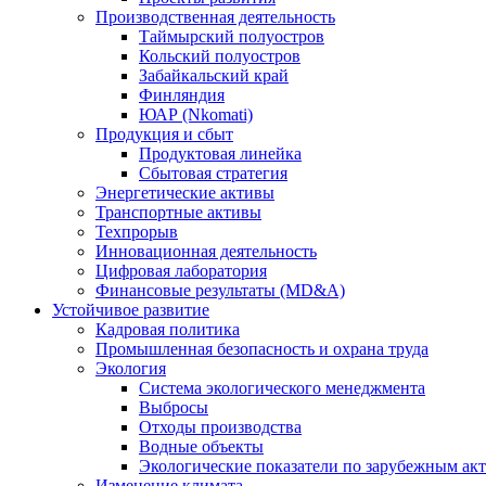
Производственная деятельность
Таймырский полуостров
Кольский полуостров
Забайкальский край
Финляндия
ЮАР (Nkomati)
Продукция и сбыт
Продуктовая линейка
Сбытовая стратегия
Энергетические активы
Транспортные активы
Техпрорыв
Инновационная деятельность
Цифровая лаборатория
Финансовые результаты (MD&A)
Устойчивое развитие
Кадровая политика
Промышленная безопасность и охрана труда
Экология
Система экологического менеджмента
Выбросы
Отходы производства
Водные объекты
Экологические показатели по зарубежным ак
Изменение климата