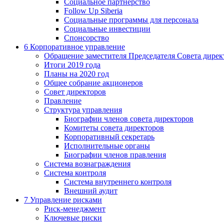
Социальное партнерство
Follow Up Siberia
Социальные программы для персонала
Социальные инвестиции
Спонсорство
6
Корпоративное управление
Обращение заместителя Председателя Совета дирек
Итоги 2019 года
Планы на 2020 год
Общее собрание акционеров
Совет директоров
Правление
Структура управления
Биографии членов совета директоров
Комитеты совета директоров
Корпоративный секретарь
Исполнительные органы
Биографии членов правления
Система вознаграждения
Система контроля
Система внутреннего контроля
Внешний аудит
7
Управление рисками
Риск-менеджмент
Ключевые риски