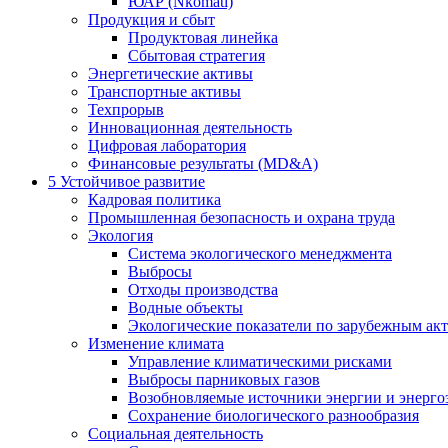
ЮАР (Nkomati)
Продукция и сбыт
Продуктовая линейка
Сбытовая стратегия
Энергетические активы
Транспортные активы
Техпрорыв
Инновационная деятельность
Цифровая лаборатория
Финансовые результаты (MD&A)
5
Устойчивое развитие
Кадровая политика
Промышленная безопасность и охрана труда
Экология
Система экологического менеджмента
Выбросы
Отходы производства
Водные объекты
Экологические показатели по зарубежным ак
Изменение климата
Управление климатическими рисками
Выбросы парниковых газов
Возобновляемые источники энергии и энерго
Сохранение биологического разнообразия
Социальная деятельность