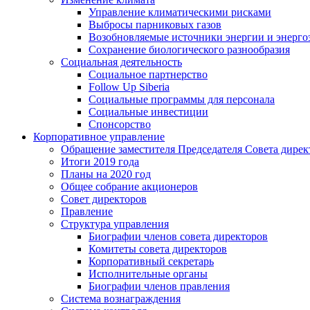
Управление климатическими рисками
Выбросы парниковых газов
Возобновляемые источники энергии и энерго
Сохранение биологического разнообразия
Социальная деятельность
Социальное партнерство
Follow Up Siberia
Социальные программы для персонала
Социальные инвестиции
Спонсорство
Корпоративное управление
Обращение заместителя Председателя Совета дирек
Итоги 2019 года
Планы на 2020 год
Общее собрание акционеров
Совет директоров
Правление
Структура управления
Биографии членов совета директоров
Комитеты совета директоров
Корпоративный секретарь
Исполнительные органы
Биографии членов правления
Система вознаграждения