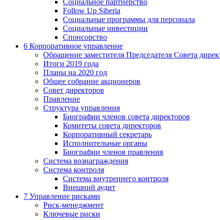
Социальное партнерство
Follow Up Siberia
Социальные программы для персонала
Социальные инвестиции
Спонсорство
6
Корпоративное управление
Обращение заместителя Председателя Совета дирек
Итоги 2019 года
Планы на 2020 год
Общее собрание акционеров
Совет директоров
Правление
Структура управления
Биографии членов совета директоров
Комитеты совета директоров
Корпоративный секретарь
Исполнительные органы
Биографии членов правления
Система вознаграждения
Система контроля
Система внутреннего контроля
Внешний аудит
7
Управление рисками
Риск-менеджмент
Ключевые риски