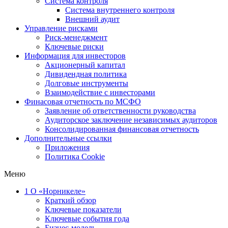
Система контроля
Система внутреннего контроля
Внешний аудит
Управление рисками
Риск-менеджмент
Ключевые риски
Информация для инвесторов
Акционерный капитал
Дивидендная политика
Долговые инструменты
Взаимодействие с инвеcторами
Финасовая отчетность по МСФО
Заявление об ответственности руководства
Аудиторское заключение независимых аудиторов
Консолидированная финансовая отчетность
Дополнительные ссылки
Приложения
Политика Cookie
Меню
1
О «Норникеле»
Краткий обзор
Ключевые показатели
Ключевые события года
Бизнес-модель