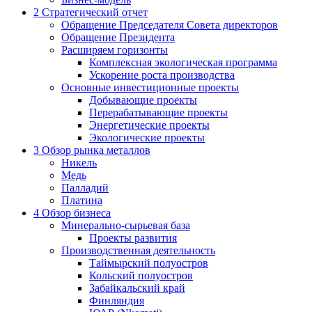
2
Стратегический отчет
Обращение Председателя Совета директоров
Обращение Президента
Расширяем горизонты
Комплексная экологическая программа
Ускорение роста производства
Основные инвестиционные проекты
Добывающие проекты
Перерабатывающие проекты
Энергетические проекты
Экологические проекты
3
Обзор рынка металлов
Никель
Медь
Палладий
Платина
4
Обзор бизнеса
Минерально-сырьевая база
Проекты развития
Производственная деятельность
Таймырский полуостров
Кольский полуостров
Забайкальский край
Финляндия