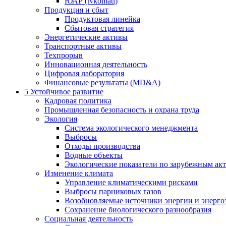
ЮАР (Nkomati)
Продукция и сбыт
Продуктовая линейка
Сбытовая стратегия
Энергетические активы
Транспортные активы
Техпрорыв
Инновационная деятельность
Цифровая лаборатория
Финансовые результаты (MD&A)
5
Устойчивое развитие
Кадровая политика
Промышленная безопасность и охрана труда
Экология
Система экологического менеджмента
Выбросы
Отходы производства
Водные объекты
Экологические показатели по зарубежным ак
Изменение климата
Управление климатическими рисками
Выбросы парниковых газов
Возобновляемые источники энергии и энерго
Сохранение биологического разнообразия
Социальная деятельность