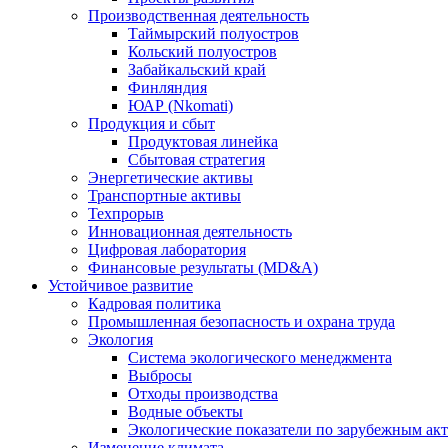
Производственная деятельность
Таймырский полуостров
Кольский полуостров
Забайкальский край
Финляндия
ЮАР (Nkomati)
Продукция и сбыт
Продуктовая линейка
Сбытовая стратегия
Энергетические активы
Транспортные активы
Техпрорыв
Инновационная деятельность
Цифровая лаборатория
Финансовые результаты (MD&A)
Устойчивое развитие
Кадровая политика
Промышленная безопасность и охрана труда
Экология
Система экологического менеджмента
Выбросы
Отходы производства
Водные объекты
Экологические показатели по зарубежным ак
Изменение климата