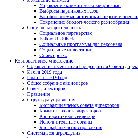
Управление климатическими рисками
Выбросы парниковых газов
Возобновляемые источники энергии и энерго
Сохранение биологического разнообразия
Социальная деятельность
Социальное партнерство
Follow Up Siberia
Социальные программы для персонала
Социальные инвестиции
Спонсорство
Корпоративное управление
Обращение заместителя Председателя Совета дирек
Итоги 2019 года
Планы на 2020 год
Общее собрание акционеров
Совет директоров
Правление
Структура управления
Биографии членов совета директоров
Комитеты совета директоров
Корпоративный секретарь
Исполнительные органы
Биографии членов правления
Система вознаграждения