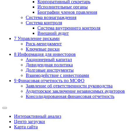
Корпоративный секретарь
Исполнительные органы
Биографии членов правления
Система вознаграждения
Система контроля
Система внутреннего контроля
Внешний аудит
7
Управление рисками
Риск-менеджмент
Ключевые риски
8
Информация для инвесторов
Акционерный капитал
Дивидендная политика
Долговые инструменты
Взаимодействие с инвеcторами
9
Финасовая отчетность по МСФО
Заявление об ответственности руководства
Аудиторское заключение независимых аудиторов
Консолидированная финансовая отчетность
Интерактивный анализ
Центр загрузки
Карта сайта