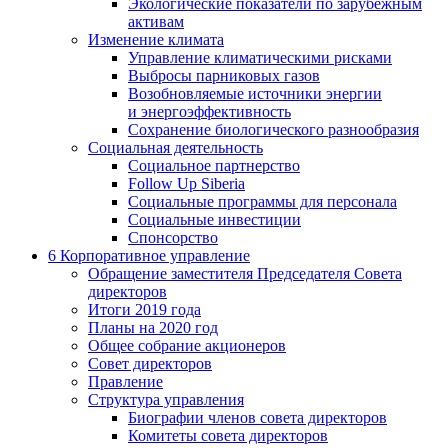
Экологические показатели по зарубежным
активам
Изменение климата
Управление климатическими рисками
Выбросы парниковых газов
Возобновляемые источники энергии
и энергоэффективность
Сохранение биологического разнообразия
Социальная деятельность
Социальное партнерство
Follow Up Siberia
Социальные программы для персонала
Социальные инвестиции
Спонсорство
6
Корпоративное управление
Обращение заместителя Председателя Совета
директоров
Итоги 2019 года
Планы на 2020 год
Общее собрание акционеров
Совет директоров
Правление
Структура управления
Биографии членов совета директоров
Комитеты совета директоров