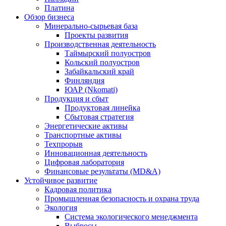
Платина
Обзор бизнеса
Минерально-сырьевая база
Проекты развития
Производственная деятельность
Таймырский полуостров
Кольский полуостров
Забайкальский край
Финляндия
ЮАР (Nkomati)
Продукция и сбыт
Продуктовая линейка
Сбытовая стратегия
Энергетические активы
Транспортные активы
Техпрорыв
Инновационная деятельность
Цифровая лаборатория
Финансовые результаты (MD&A)
Устойчивое развитие
Кадровая политика
Промышленная безопасность и охрана труда
Экология
Система экологического менеджмента
Выбросы