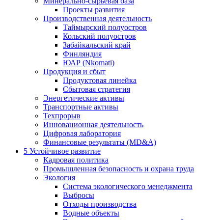
Минерально-сырьевая база
Проекты развития
Производственная деятельность
Таймырский полуостров
Кольский полуостров
Забайкальский край
Финляндия
ЮАР (Nkomati)
Продукция и сбыт
Продуктовая линейка
Сбытовая стратегия
Энергетические активы
Транспортные активы
Техпрорыв
Инновационная деятельность
Цифровая лаборатория
Финансовые результаты (MD&A)
5
Устойчивое развитие
Кадровая политика
Промышленная безопасность и охрана труда
Экология
Система экологического менеджмента
Выбросы
Отходы производства
Водные объекты