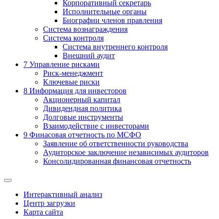
Корпоративный секретарь
Исполнительные органы
Биографии членов правления
Система вознаграждения
Система контроля
Система внутреннего контроля
Внешний аудит
7
Управление рисками
Риск-менеджмент
Ключевые риски
8
Информация для инвесторов
Акционерный капитал
Дивидендная политика
Долговые инструменты
Взаимодействие с инвеcторами
9
Финасовая отчетность по МСФО
Заявление об ответственности руководства
Аудиторское заключение независимых аудиторов
Консолидированная финансовая отчетность
Интерактивный анализ
Центр загрузки
Карта сайта