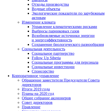
Отходы производства
Водные объекты
Экологические показатели по зарубежным
активам
Изменение климата
Управление климатическими рисками
Выбросы парниковых газов
Возобновляемые источники энергии
и энергоэффективность
Сохранение биологического разнообразия
Социальная деятельность
Социальное партнерство
Follow Up Siberia
Социальные программы для персонала
Социальные инвестиции
Спонсорство
Корпоративное управление
Обращение заместителя Председателя Совета
директоров
Итоги 2019 года
Планы на 2020 год
Общее собрание акционеров
Совет директоров
Правление