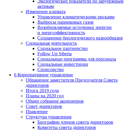
Экологические показатели по зарубежным
активам
Изменение климата
Управление климатическими рисками
Выбросы парниковых газов
Возобновляемые источники энергии
и энергоэффективность
Сохранение биологического разнообразия
Социальная деятельность
Социальное партнерство
Follow Up Siberia
Социальные программы для персонала
Социальные инвестиции
Спонсорство
6
Корпоративное управление
Обращение заместителя Председателя Совета
директоров
Итоги 2019 года
Планы на 2020 год
Общее собрание акционеров
Совет директоров
Правление
Структура управления
Биографии членов совета директоров
Комитеты совета директоров