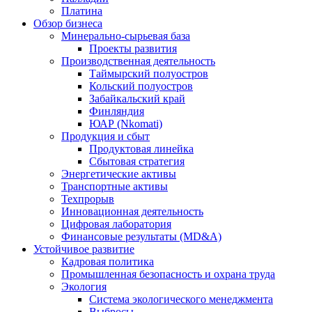
Платина
Обзор бизнеса
Минерально-сырьевая база
Проекты развития
Производственная деятельность
Таймырский полуостров
Кольский полуостров
Забайкальский край
Финляндия
ЮАР (Nkomati)
Продукция и сбыт
Продуктовая линейка
Сбытовая стратегия
Энергетические активы
Транспортные активы
Техпрорыв
Инновационная деятельность
Цифровая лаборатория
Финансовые результаты (MD&A)
Устойчивое развитие
Кадровая политика
Промышленная безопасность и охрана труда
Экология
Система экологического менеджмента
Выбросы