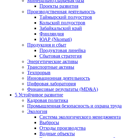
Минерально-сырьевая база
Проекты развития
Производственная деятельность
Таймырский полуостров
Кольский полуостров
Забайкальский край
Финляндия
ЮАР (Nkomati)
Продукция и сбыт
Продуктовая линейка
Сбытовая стратегия
Энергетические активы
Транспортные активы
Техпрорыв
Инновационная деятельность
Цифровая лаборатория
Финансовые результаты (MD&A)
5
Устойчивое развитие
Кадровая политика
Промышленная безопасность и охрана труда
Экология
Система экологического менеджмента
Выбросы
Отходы производства
Водные объекты