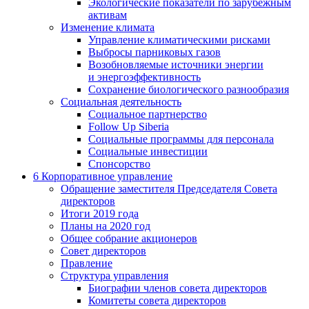
Экологические показатели по зарубежным
активам
Изменение климата
Управление климатическими рисками
Выбросы парниковых газов
Возобновляемые источники энергии
и энергоэффективность
Сохранение биологического разнообразия
Социальная деятельность
Социальное партнерство
Follow Up Siberia
Социальные программы для персонала
Социальные инвестиции
Спонсорство
6
Корпоративное управление
Обращение заместителя Председателя Совета
директоров
Итоги 2019 года
Планы на 2020 год
Общее собрание акционеров
Совет директоров
Правление
Структура управления
Биографии членов совета директоров
Комитеты совета директоров