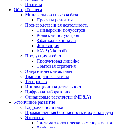
Платина
Обзор бизнеса
Минерально-сырьевая база
Проекты развития
Производственная деятельность
Таймырский полуостров
Кольский полуостров
Забайкальский край
Финляндия
ЮАР (Nkomati)
Продукция и сбыт
Продуктовая линейка
Сбытовая стратегия
Энергетические активы
Транспортные активы
Техпрорыв
Инновационная деятельность
Цифровая лаборатория
Финансовые результаты (MD&A)
Устойчивое развитие
Кадровая политика
Промышленная безопасность и охрана труда
Экология
Система экологического менеджмента
Выбросы