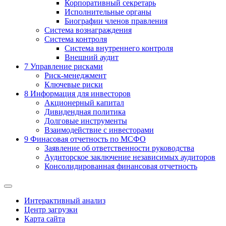
Корпоративный секретарь
Исполнительные органы
Биографии членов правления
Система вознаграждения
Система контроля
Система внутреннего контроля
Внешний аудит
7
Управление рисками
Риск-менеджмент
Ключевые риски
8
Информация для инвесторов
Акционерный капитал
Дивидендная политика
Долговые инструменты
Взаимодействие с инвеcторами
9
Финасовая отчетность по МСФО
Заявление об ответственности руководства
Аудиторское заключение независимых аудиторов
Консолидированная финансовая отчетность
Интерактивный анализ
Центр загрузки
Карта сайта