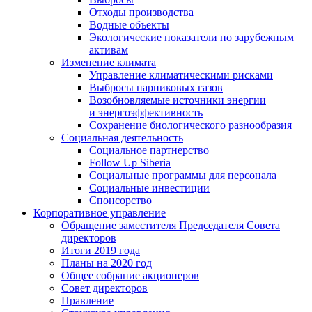
Отходы производства
Водные объекты
Экологические показатели по зарубежным
активам
Изменение климата
Управление климатическими рисками
Выбросы парниковых газов
Возобновляемые источники энергии
и энергоэффективность
Сохранение биологического разнообразия
Социальная деятельность
Социальное партнерство
Follow Up Siberia
Социальные программы для персонала
Социальные инвестиции
Спонсорство
Корпоративное управление
Обращение заместителя Председателя Совета
директоров
Итоги 2019 года
Планы на 2020 год
Общее собрание акционеров
Совет директоров
Правление