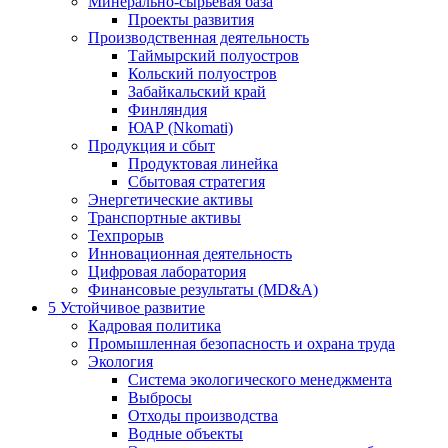
Минерально-сырьевая база
Проекты развития
Производственная деятельность
Таймырский полуостров
Кольский полуостров
Забайкальский край
Финляндия
ЮАР (Nkomati)
Продукция и сбыт
Продуктовая линейка
Сбытовая стратегия
Энергетические активы
Транспортные активы
Техпрорыв
Инновационная деятельность
Цифровая лаборатория
Финансовые результаты (MD&A)
5
Устойчивое развитие
Кадровая политика
Промышленная безопасность и охрана труда
Экология
Система экологического менеджмента
Выбросы
Отходы производства
Водные объекты