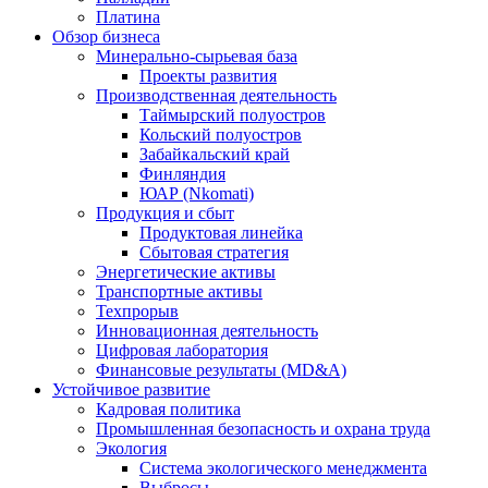
Платина
Обзор бизнеса
Минерально-сырьевая база
Проекты развития
Производственная деятельность
Таймырский полуостров
Кольский полуостров
Забайкальский край
Финляндия
ЮАР (Nkomati)
Продукция и сбыт
Продуктовая линейка
Сбытовая стратегия
Энергетические активы
Транспортные активы
Техпрорыв
Инновационная деятельность
Цифровая лаборатория
Финансовые результаты (MD&A)
Устойчивое развитие
Кадровая политика
Промышленная безопасность и охрана труда
Экология
Система экологического менеджмента
Выбросы