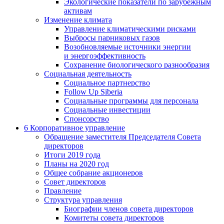
Экологические показатели по зарубежным
активам
Изменение климата
Управление климатическими рисками
Выбросы парниковых газов
Возобновляемые источники энергии
и энергоэффективность
Сохранение биологического разнообразия
Социальная деятельность
Социальное партнерство
Follow Up Siberia
Социальные программы для персонала
Социальные инвестиции
Спонсорство
6
Корпоративное управление
Обращение заместителя Председателя Совета
директоров
Итоги 2019 года
Планы на 2020 год
Общее собрание акционеров
Совет директоров
Правление
Структура управления
Биографии членов совета директоров
Комитеты совета директоров