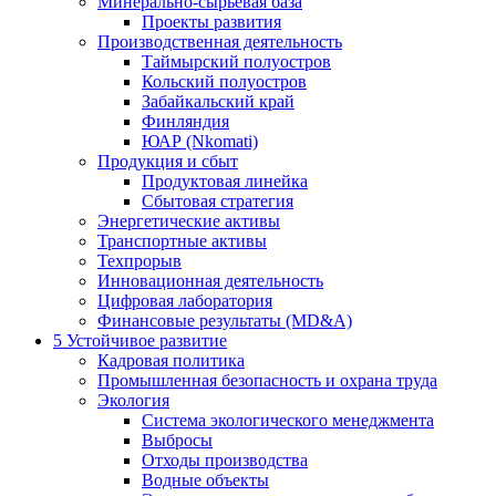
Минерально-сырьевая база
Проекты развития
Производственная деятельность
Таймырский полуостров
Кольский полуостров
Забайкальский край
Финляндия
ЮАР (Nkomati)
Продукция и сбыт
Продуктовая линейка
Сбытовая стратегия
Энергетические активы
Транспортные активы
Техпрорыв
Инновационная деятельность
Цифровая лаборатория
Финансовые результаты (MD&A)
5
Устойчивое развитие
Кадровая политика
Промышленная безопасность и охрана труда
Экология
Система экологического менеджмента
Выбросы
Отходы производства
Водные объекты