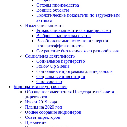
Отходы производства
Водные объекты
Экологические показатели по зарубежным
активам
Изменение климата
Управление климатическими рисками
Выбросы парниковых газов
Возобновляемые источники энергии
и энергоэффективность
Сохранение биологического разнообразия
Социальная деятельность
Социальное партнерство
Follow Up Siberia
Социальные программы для персонала
Социальные инвестиции
Спонсорство
Корпоративное управление
Обращение заместителя Председателя Совета
директоров
Итоги 2019 года
Планы на 2020 год
Общее собрание акционеров
Совет директоров
Правление