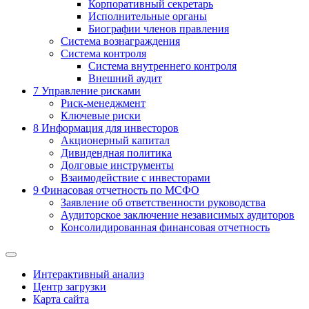
Корпоративный секретарь
Исполнительные органы
Биографии членов правления
Система вознаграждения
Система контроля
Система внутреннего контроля
Внешний аудит
7
Управление рисками
Риск-менеджмент
Ключевые риски
8
Информация для инвесторов
Акционерный капитал
Дивидендная политика
Долговые инструменты
Взаимодействие с инвеcторами
9
Финасовая отчетность по МСФО
Заявление об ответственности руководства
Аудиторское заключение независимых аудиторов
Консолидированная финансовая отчетность
Интерактивный анализ
Центр загрузки
Карта сайта